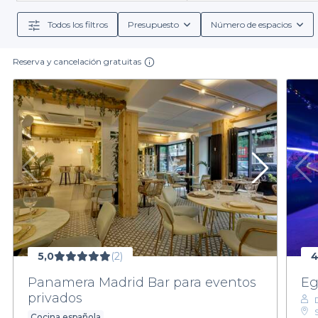
incluidos. Desde menús para grupos que satisfacen has
q
Todos los filtros
Presupuesto
Número de espacios
Reserva y cancelación gratuitas
En Privateaser, entendemos que cada evento es único.
para tomar la mejor decisión. Además, nuestros esp
ya sea elegante, festivo o relajado. Todas nuestras o
ac
No esperes más para dar el siguiente paso en la planif
todo lo
5,0
(2)
4
Panamera Madrid Bar para eventos
Eg
privados
Cocina española