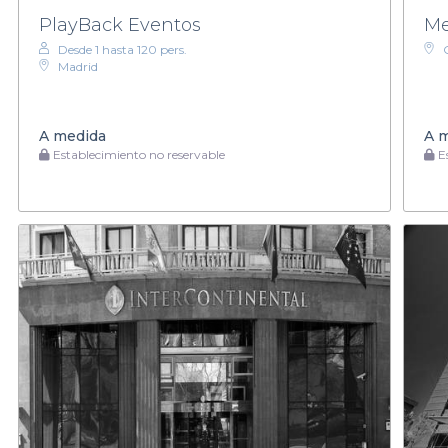
PlayBack Eventos
Me
Desde 1 hasta 120 pers.
Madrid
A medida
A 
Establecimiento no reservable
Es