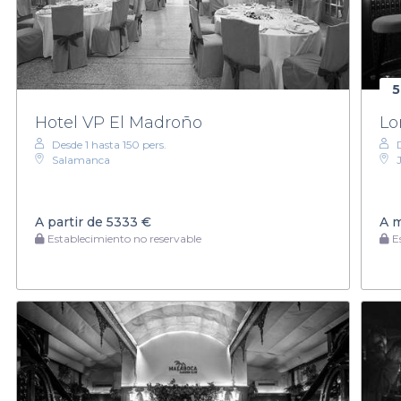
5
Hotel VP El Madroño
Lo
Desde 1 hasta 150 pers.
Salamanca
A partir de
5333 €
A 
Establecimiento no reservable
Es