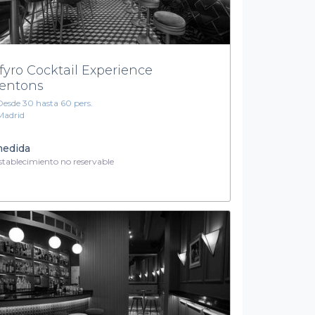
fyro Cocktail Experience
entons
Desde 30 hasta 60 pers.
Madrid
medida
tablecimiento no reservable