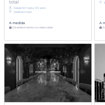
total
Desde 50 hasta 120 pers.
Vallehermoso
A medida
A 
Establecimiento no reservable
Es