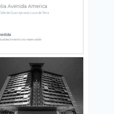
lia Avenida America
Calle de Juan Ignacio Luca de Tena
medida
tablecimiento no reservable