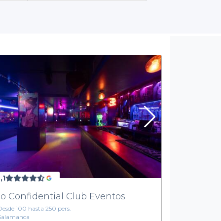
ta los paladares más exigentes, hasta opciones de bebidas alcohó
ue tus invitados se sientan cómodos y disfruten de la celebració
Explora opciones personalizadas para tu evento
 Por eso, ofrecemos detalles sobre las condiciones de reserva, 
acios nocturnos están seleccionados cuidadosamente para asegu
pciones están ubicadas estratégicamente en Ciudad Lineal, cerca de
ceso y hace que tu evento sea aún más atractivo para tus invitad
icación de tu evento. Explora las mejores salas de alquiler noctur
 que tenemos para ofrecerte. Tu fiesta soñada está a un clic de di
,1
o Confidential Club Eventos
Desde 100 hasta 250 pers.
Salamanca