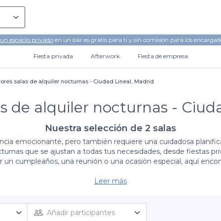
 un espacio privado
en un bar es gratis para ti y sin comisión para los encargad
Fiesta privada
Afterwork
Fiesta de empresa
ores salas de alquiler nocturnas - Ciudad Lineal, Madrid
s de alquiler nocturnas - Ciud
Nuestra selección de 2 salas
cia emocionante, pero también requiere una cuidadosa planificac
cturnas que se ajustan a todas tus necesidades, desde fiestas pr
r un cumpleaños, una reunión o una ocasión especial, aquí encont
Leer más
Ventajas de elegir Privateaser
alas en Ciudad Lineal significa disfrutar de un proceso de reserva
tilos y presupuestos. No solo encontrarás diferentes tipos de a
Añadir participantes