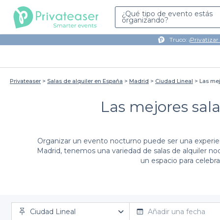
¿Qué tipo de evento estás
organizando?
Truco: ¡
Privatizar
Privateaser
Salas de alquiler en España
Madrid
Ciudad Lineal
Las mej
Las mejores sala
Organizar un evento nocturno puede ser una experien
Madrid, tenemos una variedad de salas de alquiler no
un espacio para celebra
Utilizar la plataforma de Privateaser para alquilar s
Ciudad Lineal
variada de opciones que se adaptan a diferentes es
Añadir una fecha