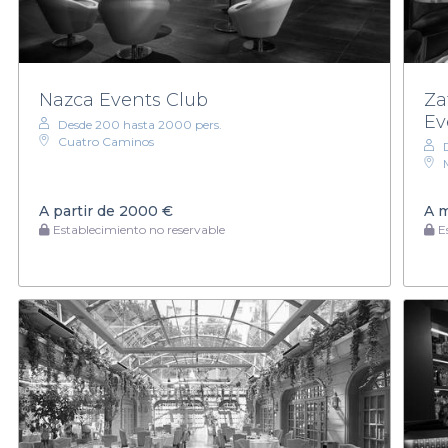
Nazca Events Club
Za
Ev
Desde 200 hasta 2000 pers.
Cuatro Caminos
A partir de
2000 €
A 
Establecimiento no reservable
Es