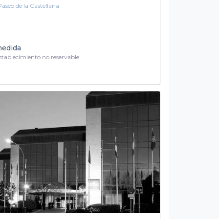
Paseo de la Castellana
medida
tablecimiento no reservable