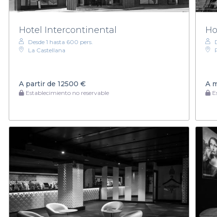
Hotel Intercontinental
Ho
Desde 1 hasta 600 pers.
La Castellana
A partir de
12500 €
A 
Establecimiento no reservable
Es