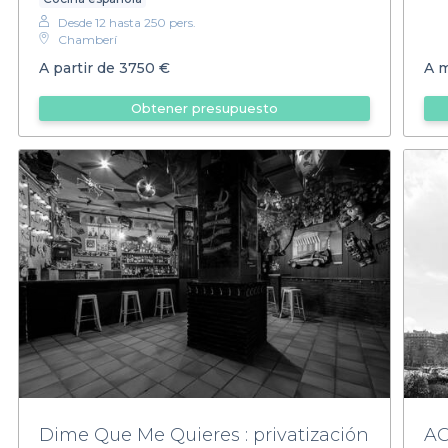
Desde 12 hasta 250 pers.
Chamberí
A partir de
3750 €
A 
Obtener presupuesto
Dime Que Me Quieres : privatización
AC