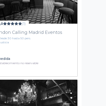
,0
(1)
ndon Calling Madrid Eventos
Desde 30 hasta 50 pers.
Justicia
medida
tablecimiento no reservable