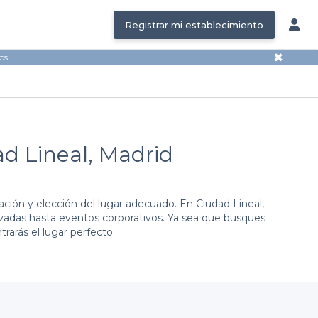
Registrar mi establecimiento
✖
os!
ad Lineal, Madrid
ión y elección del lugar adecuado. En Ciudad Lineal,
ivadas hasta eventos corporativos. Ya sea que busques
rarás el lugar perfecto.
ción sencillo y eficiente. Hemos seleccionado una gama
mbientes, sino también una amplia gama de servicios