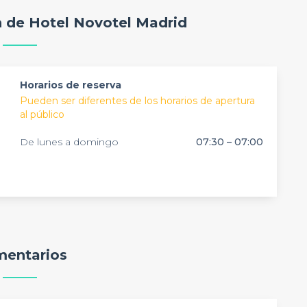
 un equipo de vídeo y aire acondicionado. Y, para comer, la
e hotel en uno de los más apetecibles de su zona, un
n de Hotel Novotel Madrid
e grandes empresas y que bien puede acoger una
ás interesado, contacta con nuestro equipo de
tro servicio es
gratuito
.
Horarios de reserva
Pueden ser diferentes de los horarios de apertura
al público
De lunes a domingo
07:30 – 07:00
entarios