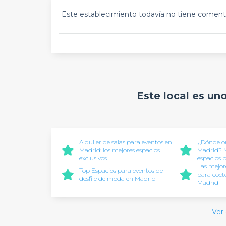
Este establecimiento todavía no tiene comenta
Este local es un
Alquiler de salas para eventos en
¿Dónde or
Madrid: los mejores espacios
Madrid? N
exclusivos
espacios
Las mejore
Top Espacios para eventos de
para cócte
desfile de moda en Madrid
Madrid
Ver 