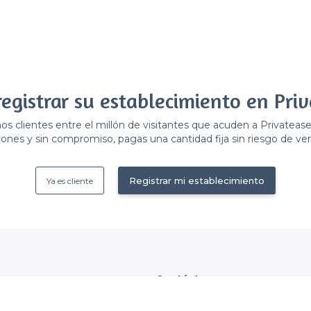
registrar su establecimiento en Priv
 clientes entre el millón de visitantes que acuden a Privateas
ones y sin compromiso, pagas una cantidad fija sin riesgo de ver 
Registrar mi establecimiento
Ya es cliente
Contáctenos
tablecimiento
contacto@privateaser.es