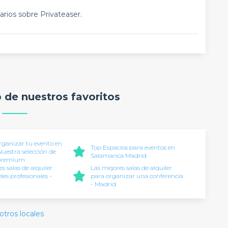
rios sobre Privateaser.
o de nuestros favoritos
ganizar tu evento en
Top Espacios para eventos en
uestra selección de
Salamanca Madrid
 premium
s salas de alquiler
Las mejores salas de alquiler
les profesionales -
para organizar una conferencia
- Madrid
otros locales