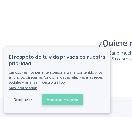
¿Quiere 
Gane muchos
El respeto de tu vida privada es nuestra
Sin comisi
prioridad
Las cookies nos permiten personalizar el contenido y los
anuncios, ofrecer las funcionalidades relativas a las redes
sociales y analizar nuestro tráfico.
Más información
Rechazar
Aceptar y cerrar
Sobre Privateaser
Ayuda
Privateaser en Francia
Registrar mi es