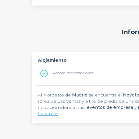
Infor
Alojamiento
Acepta pernoctaciones
Al Noroeste de
Madrid
se encuentra el
Novote
toros de Las Ventas y a tiro de piedra de una de 
ubicación idónea para
eventos de empresa
y
establecimiento con vehículo resulta cómodo y 
Leer más
área colindante. Echa un vistazo a nuestro top
Para tales menesteres, el
Novotel Madrid
cuent
algunas se pueden combinar entre sí) con un
banquetes, como
cenas de empresa
) y un t
en su haber luz natural y un equipo técnico qu