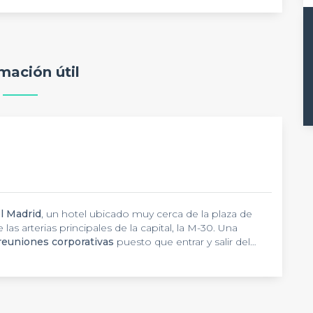
mación útil
l Madrid
, un hotel ubicado muy cerca de la plaza de
las arterias principales de la capital, la M-30. Una
reuniones corporativas
puesto que entrar y salir del
espacios como el recinto ferial Ifema se hallan en el
 de los
a con hasta seis salas de reuiones (ocho, puesto que
mejores hoteles en Madrid
.
a capacidad máxima de 220 personas (180 para
amaño tope de 275 metros cuadrados. Todas ellas tienen
e permite realizar videoconferencias, además de