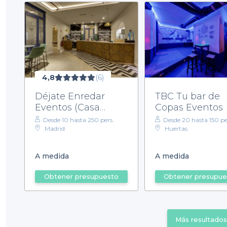
4,8
(6)
Déjate Enredar
TBC Tu bar de
Eventos (Casa
Copas Eventos
Zamora)
Desde 10 hasta 250 pers.
Desde 20 hasta 150 pe
Madrid
Huertas
A medida
A medida
Obtener presupuesto
Obtener presupue
Más resultados