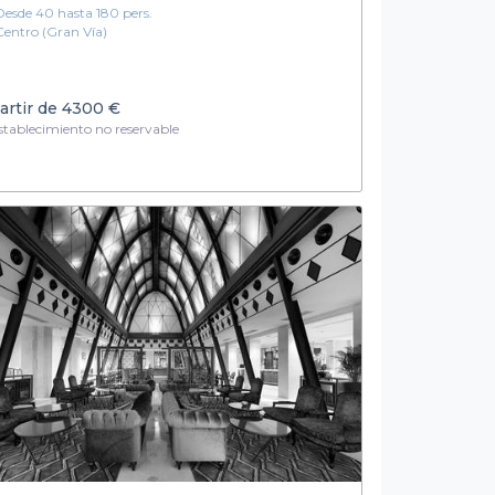
Desde 40 hasta 180 pers.
Centro (Gran Vía)
artir de
4300 €
tablecimiento no reservable