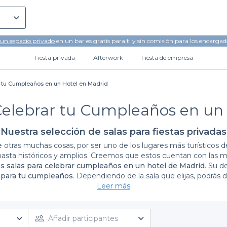
 un espacio privado
en un bar es gratis para ti y sin comisión para los encargad
Fiesta privada
Afterwork
Fiesta de empresa
r tu Cumpleaños en un Hotel en Madrid
Celebrar tu Cumpleaños en un
Nuestra selección de salas para fiestas privadas
tras muchas cosas, por ser uno de los lugares más turísticos de 
asta históricos y amplios. Creemos que estos cuentan con las 
s salas para celebrar cumpleaños en un hotel de Madrid
. Su d
 para tu cumpleaños
. Dependiendo de la sala que elijas, podrás d
lige una de las salas con muebles antiguos, barras enormes y ambi
Leer más
lios, pista de baile y posibilidad de contratar un DJ. Elige la
sala
a
gratis
sin compromiso. Desde Privateaser te recomendamos
U
Añadir participantes