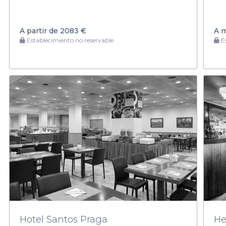
A partir de
2083 €
A 
Establecimiento no reservable
Es
Hotel Santos Praga
He