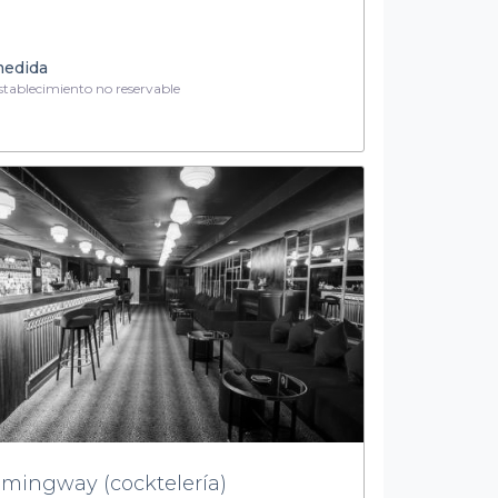
medida
tablecimiento no reservable
mingway (cocktelería)