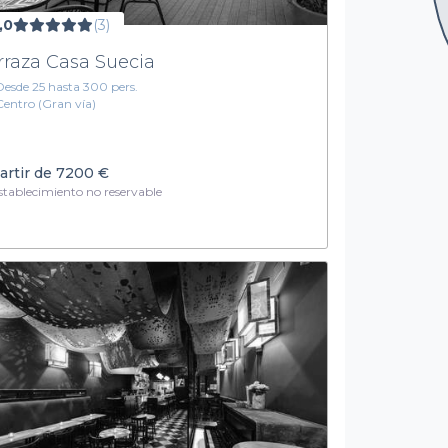
,0
(3)
rraza Casa Suecia
Desde 25 hasta 300 pers.
Centro (Gran vía)
artir de
7200 €
tablecimiento no reservable