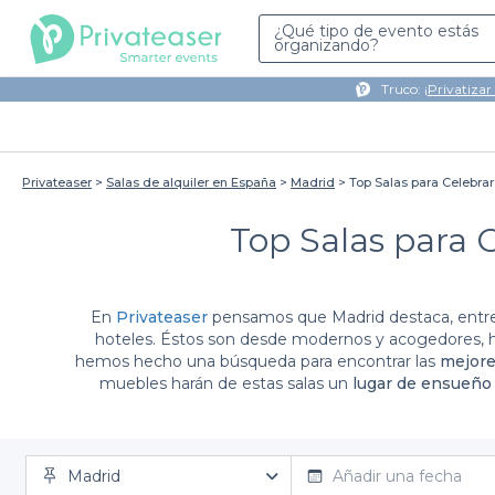
¿Qué tipo de evento estás
organizando?
Truco: ¡
Privatizar
Privateaser
Salas de alquiler en España
Madrid
Top Salas para Celebra
Top Salas para 
En
Privateaser
pensamos que Madrid destaca, entre o
hoteles. Éstos son desde modernos y acogedores, h
hemos hecho una búsqueda para encontrar las
mejore
muebles harán de estas salas un
lugar de ensueño
evento muy especial. Si buscas algo más tranquilo, e
elige una de las **salas en un hotel ** con espacios amp
reserv
Madrid
Añadir una fecha