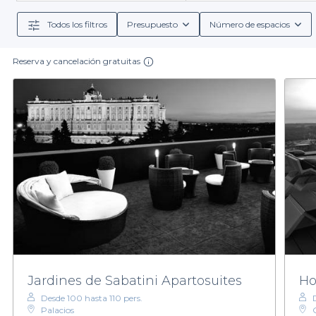
Todos los filtros
Presupuesto
Número de espacios
Reserva y cancelación gratuitas
Jardines de Sabatini Apartosuites
Ho
Desde 100 hasta 110 pers.
Palacios