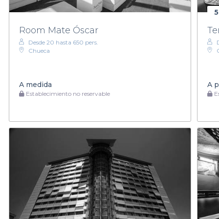
5
Room Mate Óscar
Te
Desde 20 hasta 650 pers.
Chueca
A medida
A p
Establecimiento no reservable
Es