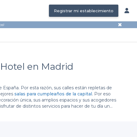
Registrar mi establecimiento
✖
os!
 Hotel en Madrid
España. Por esta razón, sus calles están repletas de
mejores
salas para cumpleaños de la capital
. Por eso
ecoración única, sus amplios espacios y sus acogedores
isfrutar de distintos servicios para hacer de tu día un
ente acogedor. Si por el contrario, buscas diversión,
 en un hotel para tu cumpleaños
que más te guste y
rban 58
.