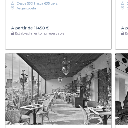
Desde 550 hasta 635 pers.
Arganzuela
A partir de
11458 €
A p
Establecimiento no reservable
Es