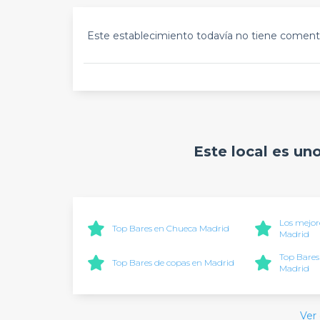
Este establecimiento todavía no tiene comenta
Este local es un
Los mejor
Top Bares en Chueca Madrid
Madrid
Top Bares
Top Bares de copas en Madrid
Madrid
Ver 