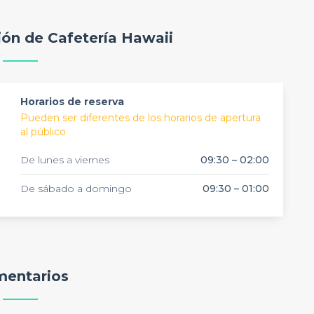
ano, un almuerzo relajado o una cena acogedora,
ión de Cafetería Hawaii
ar de la gastronomía española en un entorno clásico y
Horarios de reserva
Pueden ser diferentes de los horarios de apertura
al público
De lunes a viernes
09:30 – 02:00
De sábado a domingo
09:30 – 01:00
entarios