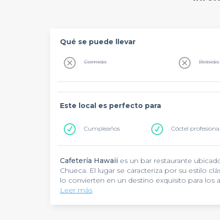
Qué se puede llevar
Comida
Bebida
Este local es perfecto para
Cumpleaños
Cóctel profesiona
Cafetería Hawaii
es un bar restaurante ubicado
Chueca. El lugar se caracteriza por su estilo cl
lo convierten en un destino exquisito para lo
Leer más
Este establecimiento es un lugar típico de la
agradable que invita a disfrutar de una comida
tradicionales hasta platos caseros reconfortant