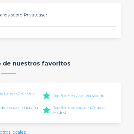
rios sobre Privateaser.
o de nuestros favoritos
es bares - Chamberí,
Top Bares en Gran Vía Madrid
 de copas en Malasaña
Top Bares de copas en Chueca
Madrid
otros locales