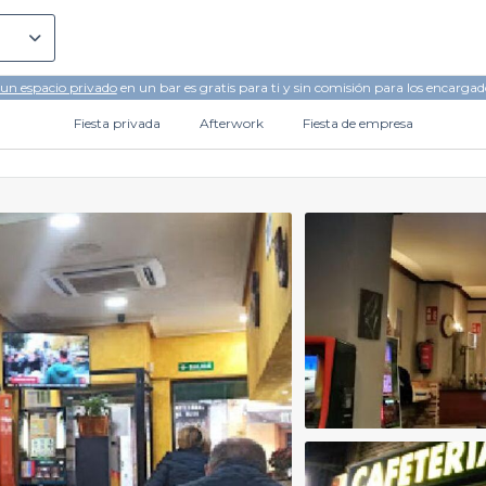
 un espacio privado
en un bar es gratis para ti y sin comisión para los encargad
Fiesta privada
Afterwork
Fiesta de empresa