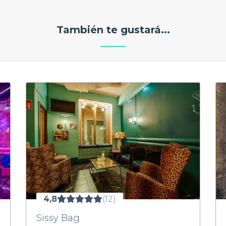
También te gustará...
4,8
(12)
Sissy Bag