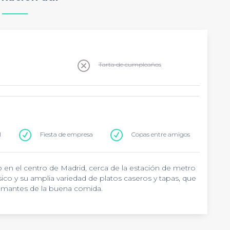
Tarta de cumpleaños
l
Fiesta de empresa
Copas entre amigos
 en el centro de Madrid, cerca de la estación de metro
ásico y su amplia variedad de platos caseros y tapas, que
s amantes de la buena comida.
 zona, con una atmósfera acogedora y un ambiente
 deliciosa en cualquier momento del día. Desde tapas
es,
Cafetería Hawaii
ofrece opciones para todos los