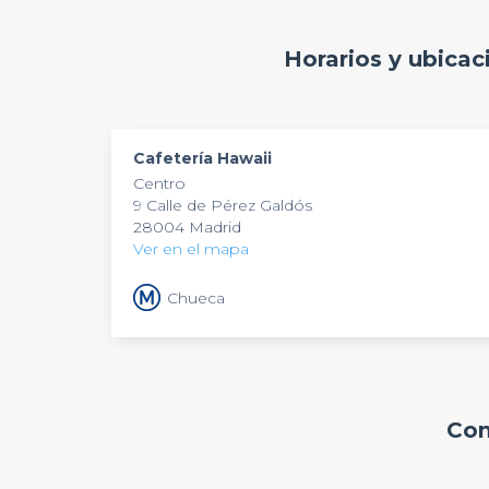
gustos.
Ya sea que estés buscando un desayuno tempr
Horarios y ubicac
Cafetería Hawaii
es el lugar ideal para disfrut
encantador.
Cafetería Hawaii
Centro
9 Calle de Pérez Galdós
28004 Madrid
Ver en el mapa
Chueca
Com