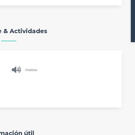
 & Actividades
Festivo
mación útil