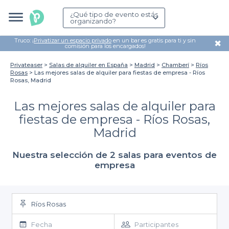
¿Qué tipo de evento estás
organizando?
Truco: ¡
Privatizar un espacio privado
en un bar es gratis para ti y sin
✖
comisión para los encargados!
Privateaser
Salas de alquiler en España
Madrid
Chamberí
Ríos
Rosas
Las mejores salas de alquiler para fiestas de empresa - Ríos
Rosas, Madrid
Las mejores salas de alquiler para
fiestas de empresa - Ríos Rosas,
Madrid
Nuestra selección de 2 salas para eventos de
empresa
Ríos Rosas
Fecha
Participantes