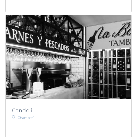
Candeli
Chamberí