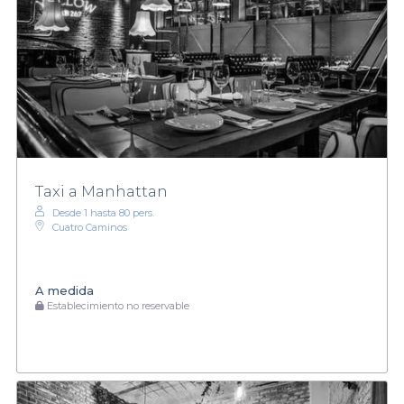
Taxi a Manhattan
Desde 1 hasta 80 pers.
Cuatro Caminos
A medida
Establecimiento no reservable