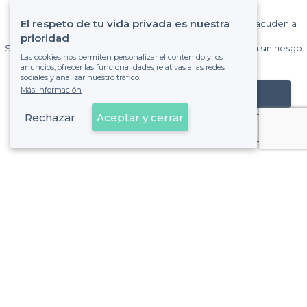
Privateaser ?
El respeto de tu vida privada es nuestra
Gane muchos clientes entre el millón de visitantes que acuden a
Privateaser cada mes.
prioridad
Sin comisiones y sin compromiso, pagas una cantidad fija sin riesgo
Las cookies nos permiten personalizar el contenido y los
de ver la factura.
anuncios, ofrecer las funcionalidades relativas a las redes
sociales y analizar nuestro tráfico.
Más información
Registrar mi establecimiento
Rechazar
Aceptar y cerrar
Ya es cliente
Ríos Rosas - Alrededores
<
Las mejores salas de alquiler para fiestas de empresa - Chamberí, Madrid
Ríos Rosas - Tipos de eventos
<
Las mejores salas de alquiler - Ríos Rosas, Madrid
Sobre Privateaser