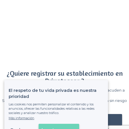
¿Quiere registrar su establecimiento en
Privateaser ?
El respeto de tu vida privada es nuestra
Gane muchos clientes entre el millón de visitantes que acuden a
Privateaser cada mes.
prioridad
Sin comisiones y sin compromiso, pagas una cantidad fija sin riesgo
Las cookies nos permiten personalizar el contenido y los
de ver la factura.
anuncios, ofrecer las funcionalidades relativas a las redes
sociales y analizar nuestro tráfico.
Más información
Registrar mi establecimiento