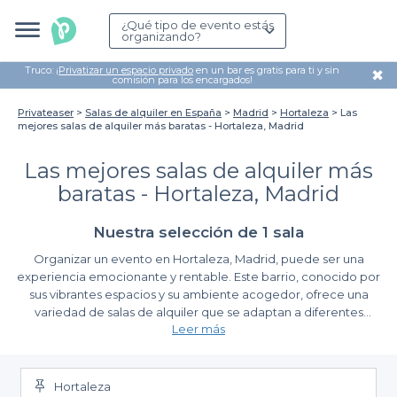
¿Qué tipo de evento estás
organizando?
Truco: ¡
Privatizar un espacio privado
en un bar es gratis para ti y sin
✖
comisión para los encargados!
Privateaser
Salas de alquiler en España
Madrid
Hortaleza
Las
mejores salas de alquiler más baratas - Hortaleza, Madrid
Las mejores salas de alquiler más
baratas - Hortaleza, Madrid
Nuestra selección de 1 sala
Organizar un evento en Hortaleza, Madrid, puede ser una
experiencia emocionante y rentable. Este barrio, conocido por
sus vibrantes espacios y su ambiente acogedor, ofrece una
variedad de salas de alquiler que se adaptan a diferentes
Leer más
necesidades y presupuestos. Aquí, en Privateaser, queremos
facilitarte el proceso de búsqueda, permitiéndote encontrar las
Encuentra la sala perfecta para tu evento
mejores salas de alquiler más baratas en esta zona.
Hortaleza
Utilizando nuestra plataforma, podrás explorar una amplia gama