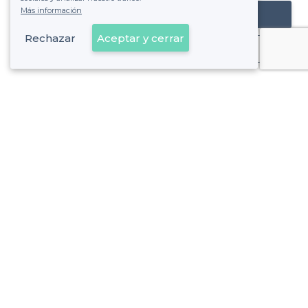
Más información
Registrar mi establecimiento
Rechazar
Aceptar y cerrar
Ya es cliente
Hortaleza - Alrededores
<
Locales baratos en Madrid: espacios económicos para tu evento
>
Las mejores salas de alquiler más baratas - Apóstol Sant
>
Las mejores salas de alquiler más baratas - Canillas, Madr
>
Las mejores salas de alquiler más baratas - Palomas, Ma
>
Las mejores salas de alquiler más baratas - Pinar del Rey
>
Las mejores salas de alquiler más baratas - Piovera, Madr
>
Las mejores salas de alquiler más baratas - Valdefuentes
Ver más
Hortaleza - Tipos de locales
<
Las mejores salas de alquiler - Hortaleza, Madrid