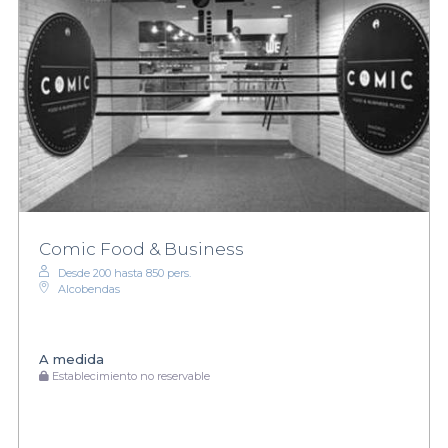
Comic Food & Business
Desde 200 hasta 850 pers.
Alcobendas
A medida
Establecimiento no reservable