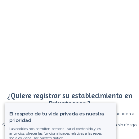
¿Quiere registrar su establecimiento en
Privateaser ?
El respeto de tu vida privada es nuestra
Gane muchos clientes entre el millón de visitantes que acuden a
Privateaser cada mes.
prioridad
Sin comisiones y sin compromiso, pagas una cantidad fija sin riesgo
Las cookies nos permiten personalizar el contenido y los
de ver la factura.
anuncios, ofrecer las funcionalidades relativas a las redes
sociales y analizar nuestro tráfico.