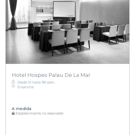
Hotel Hospes Palau De La Mar
Desde 10 hasta 180 pers.
Ensanche
A medida
Establecimiento no reservable