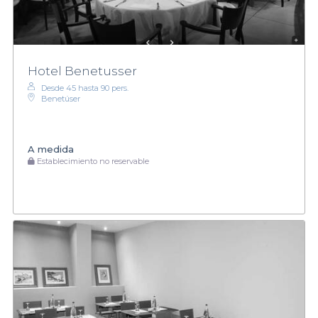
Hotel Benetusser
Desde 45 hasta 90 pers.
Benetúser
A medida
Establecimiento no reservable