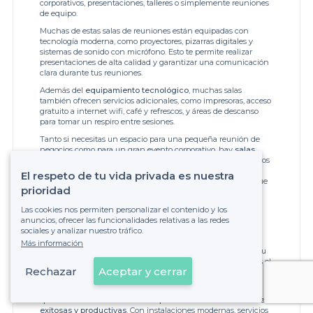
corporativos, presentaciones, talleres o simplemente reuniones
de equipo.
Muchas de estas salas de reuniones están equipadas con
tecnología moderna, como proyectores, pizarras digitales y
sistemas de sonido con micrófono. Esto te permite realizar
presentaciones de alta calidad y garantizar una comunicación
clara durante tus reuniones.
Además del
equipamiento tecnológico
, muchas salas
también ofrecen servicios adicionales, como impresoras, acceso
gratuito a internet wifi, café y refrescos, y áreas de descanso
para tomar un respiro entre sesiones.
Tanto si necesitas un espacio para una pequeña reunión de
negocios como para un gran evento corporativo, hay
salas
disponibles de diferentes tamaños y capacidades
. Algunos
de los lugares más destacados para reuniones en Valencia
El respeto de tu vida privada es nuestra
incluyen el Hard Rock Cafe Valencia y el Westin Valencia, que
prioridad
ofrecen instalaciones de primera categoría y un servicio
profesional.
Las cookies nos permiten personalizar el contenido y los
Al buscar
salas de reuniones en Valencia
, es importante
anuncios, ofrecer las funcionalidades relativas a las redes
considerar aspectos como la ubicación, el precio, los servicios
sociales y analizar nuestro tráfico.
ofrecidos y la disponibilidad de transporte público. Además,
Más información
asegúrate de verificar los horarios de disponibilidad y hacer tu
reserva con suficiente antelación para garantizar que tengas el
Rechazar
Aceptar y cerrar
espacio que necesitas en el momento adecuado.
Valencia cuenta con una variedad de salas de reuniones
que ofrecen todo lo necesario para llevar a cabo reuniones
exitosas y productivas
. Con instalaciones modernas, servicios