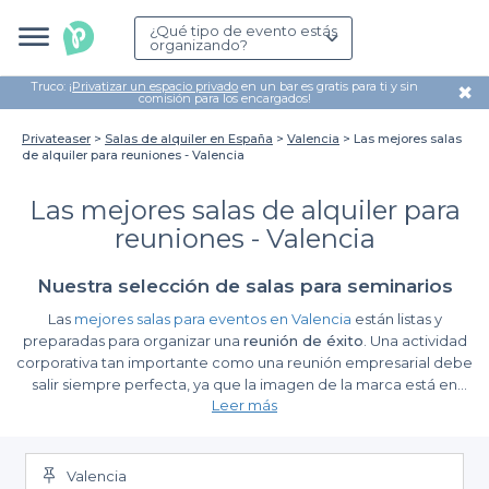
¿Qué tipo de evento estás
organizando?
Truco: ¡
Privatizar un espacio privado
en un bar es gratis para ti y sin
✖
comisión para los encargados!
Privateaser
Salas de alquiler en España
Valencia
Las mejores salas
de alquiler para reuniones - Valencia
Las mejores salas de alquiler para
reuniones - Valencia
Nuestra selección de salas para seminarios
Las
mejores salas para eventos en Valencia
están listas y
preparadas para organizar una
reunión de éxito
. Una actividad
corporativa tan importante como una reunión empresarial debe
salir siempre perfecta, ya que la imagen de la marca está en
Leer más
juego. Y es por ello que hemos querido realizar una selección
con las mejores
salas para reuniones
en la ciudad valenciana,
para que no tengas que preocuparte por nada. La capital de la
Comunidad Valenciana es el lugar idóneo para organizar todo
Valencia