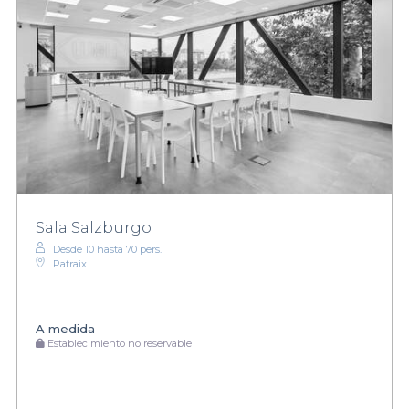
Sala Salzburgo
Desde 10 hasta 70 pers.
Patraix
A medida
Establecimiento no reservable