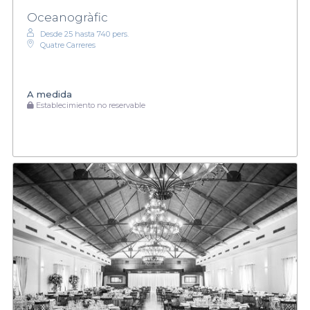
Oceanogràfic
Desde 25 hasta 740 pers.
Quatre Carreres
A medida
Establecimiento no reservable