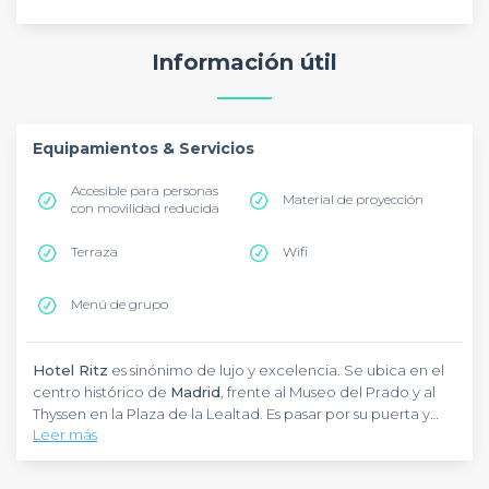
Información útil
Equipamientos & Servicios
Accesible para personas
Material de proyección
con movilidad reducida
Terraza
Wifi
Menú de grupo
Hotel Ritz
es sinónimo de lujo y excelencia. Se ubica en el
centro histórico de
Madrid
, frente al Museo del Prado y al
Thyssen en la Plaza de la Lealtad. Es pasar por su puerta y
Leer más
sentir la grandiosidad de este edificio construído a
principios del SXX.
Techos altos, suelos de mármol y decoración clásica con
antigüedades le dan un aire señorial a cualquier