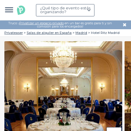
¿Qué tipo de evento estás
organizando?
Truco: ¡
Privatizar un espacio privado
en un bar es gratis para ti y sin
✖
comisión para los encargados!
Privateaser
Salas de alquiler en España
Madrid
Hotel Ritz Madrid