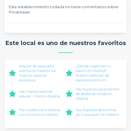
Este establecimiento todavía no tiene comentarios sobre
Privateaser.
Este local es uno de nuestros favoritos
Alquiler de salas para
¿Dónde organizar tu
eventos en Madrid: los
evento en Madrid?
mejores espacios
Nuestra selección de
exclusivos
espacios premium
Top Espacios para eventos
Las mejores salas de
de desfile de moda en
alquiler - Centro, Madrid
Madrid
Top Locales para eventos
Top Espacios de Eventos
con encanto en Madrid
de Graduación en Madrid