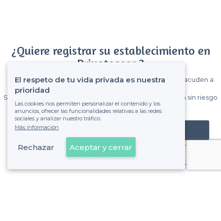
¿Quiere registrar su establecimiento en
Privateaser ?
El respeto de tu vida privada es nuestra
Gane muchos clientes entre el millón de visitantes que acuden a
Privateaser cada mes.
prioridad
Sin comisiones y sin compromiso, pagas una cantidad fija sin riesgo
Las cookies nos permiten personalizar el contenido y los
de ver la factura.
anuncios, ofrecer las funcionalidades relativas a las redes
sociales y analizar nuestro tráfico.
Más información
Registrar mi establecimiento
Rechazar
Aceptar y cerrar
Ya es cliente
Sobre Privateaser