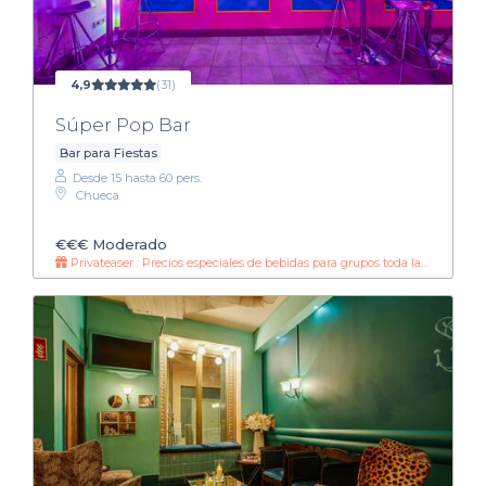
4,9
(31)
Súper Pop Bar
Bar para Fiestas
Desde 15 hasta 60 pers.
Chueca
€€€
Moderado
Privateaser : Precios especiales de bebidas para grupos toda la noche