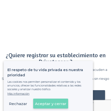
¿Quiere registrar su establecimiento en
Privateaser ?
El respeto de tu vida privada es nuestra
Gane muchos clientes entre el millón de visitantes que acuden a
Privateaser cada mes.
prioridad
Sin comisiones y sin compromiso, pagas una cantidad fija sin riesgo
Las cookies nos permiten personalizar el contenido y los
de ver la factura.
anuncios, ofrecer las funcionalidades relativas a las redes
sociales y analizar nuestro tráfico.
Más información
Registrar mi establecimiento
Rechazar
Aceptar y cerrar
Ya es cliente