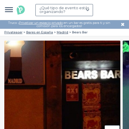
¿Qué tipo de evento estás
organizando?
Truco: ¡
Privatizar un espacio privado
en un bar es gratis para ti y sin
✖
comisión para los encargados!
Privateaser
Bares en España
Madrid
Bears Bar