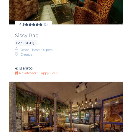
4,8
(12)
Sissy Bag
Bar LGBTQ+
Desde 1 hasta 90 pers.
Chueca
€
Barato
Privateaser : Happy Hour