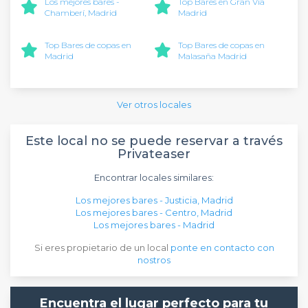
Los mejores bares -
Top Bares en Gran Vía
Chamberí, Madrid
Madrid
Top Bares de copas en
Top Bares de copas en
Madrid
Malasaña Madrid
Ver otros locales
Este local no se puede reservar a través
Privateaser
Encontrar locales similares:
Los mejores bares - Justicia, Madrid
Los mejores bares - Centro, Madrid
Los mejores bares - Madrid
Si eres propietario de un local
ponte en contacto con
nostros
Encuentra el lugar perfecto para tu