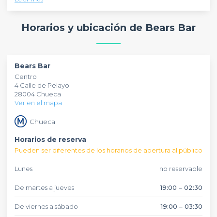
Con una atención excepcional y una promoción 2x1 que te
permite disfrutar al doble por el mismo precio, este bar es
Horarios y ubicación de Bears Bar
sin duda una excelente opción para pasar el rato con
amigos o hacer nuevas amistades.
La música es genial y el ambiente está lleno de gente
interesante, lo que garantiza una experiencia única en cada
Bears Bar
visita. Además, la variedad de tragos y cervezas asegura que
Centro
siempre encuentres algo que te guste.
4 Calle de Pelayo
En resumen,
Bears Bar
es un lugar amigable y acogedor
28004 Chueca
donde puedes relajarte y divertirte al máximo.
Ver en el mapa
Chueca
Horarios de reserva
Pueden ser diferentes de los horarios de apertura al público
Lunes
no reservable
De martes a jueves
19:00 – 02:30
De viernes a sábado
19:00 – 03:30