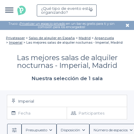
¿Qué tipo de evento estás
organizando?
Truco: ¡
Privatizar un espacio privado
en un bar es gratis para ti y sin
✖
comisión para los encargados!
Privateaser
Salas de alquiler en España
Madrid
Arganzuela
Imperial
Las mejores salas de alquiler nocturnas - Imperial, Madrid
Las mejores salas de alquiler
nocturnas - Imperial, Madrid
Nuestra selección de 1 sala
Imperial
Fecha
Participantes
Presupuesto
Disposición
Número de espacios