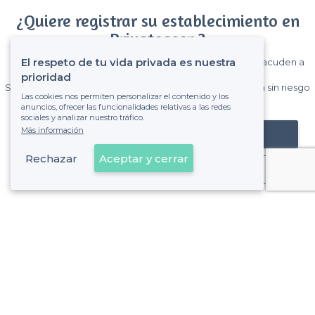
¿Quiere registrar su establecimiento en
Privateaser ?
El respeto de tu vida privada es nuestra
Gane muchos clientes entre el millón de visitantes que acuden a
Privateaser cada mes.
prioridad
Sin comisiones y sin compromiso, pagas una cantidad fija sin riesgo
Las cookies nos permiten personalizar el contenido y los
de ver la factura.
anuncios, ofrecer las funcionalidades relativas a las redes
sociales y analizar nuestro tráfico.
Más información
Registrar mi establecimiento
Rechazar
Aceptar y cerrar
Ya es cliente
Imperial - Alrededores
<
Las mejores salas de alquiler nocturnas - Arganzuela, Madrid
Imperial - Tipos de locales
<
Las mejores salas de alquiler - Imperial, Madrid