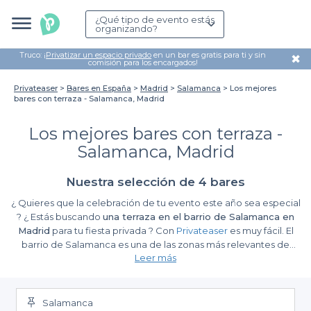
¿Qué tipo de evento estás
organizando?
Truco: ¡
Privatizar un espacio privado
en un bar es gratis para ti y sin
✖
comisión para los encargados!
Privateaser
Bares en España
Madrid
Salamanca
Los mejores
bares con terraza - Salamanca, Madrid
Los mejores bares con terraza -
Salamanca, Madrid
Nuestra selección de 4 bares
¿ Quieres que la celebración de tu evento este año sea especial
? ¿ Estás buscando
una terraza en el barrio de Salamanca en
Madrid
para tu fiesta privada ? Con
Privateaser
es muy fácil. El
barrio de Salamanca es una de las zonas más relevantes de
Leer más
Madrid, tanto por su peculiar distribución como por los vecinos
que tradicionalmente han habitado sus emblemáticas calles que
cuenta con varias terrazas de todo tipo para acoger el evento
que tienes en mente. No tienes que preocuparte por nada
Salamanca