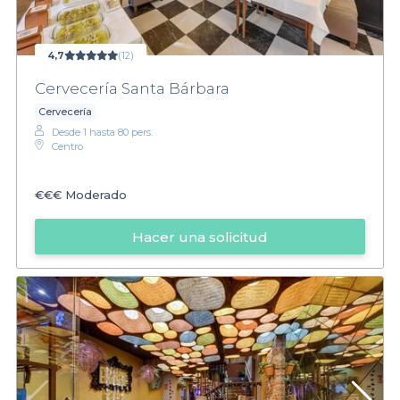
4,7
(12)
Cervecería Santa Bárbara
Cervecería
Desde 1 hasta 80 pers.
Centro
€€€
Moderado
Hacer una solicitud