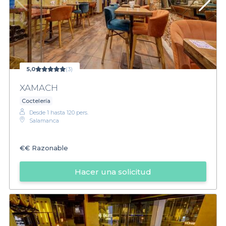
5,0
(3)
XAMACH
Coctelería
Desde 1 hasta 120 pers.
Salamanca
€€
Razonable
Hacer una solicitud