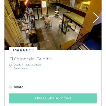
4,5
(5)
El Corner del Brindis
Desde 1 hasta 300 pers.
Salamanca
€
Barato
Hacer una solicitud