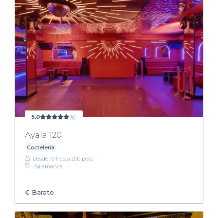
5,0
(6)
Ayala 120
Coctelería
Desde 10 hasta 200 pers.
Salamanca
€
Barato