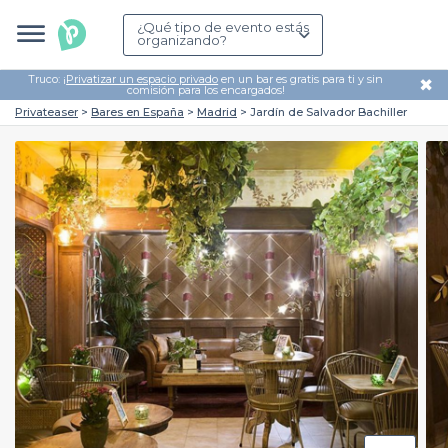
¿Qué tipo de evento estás
organizando?
Truco: ¡
Privatizar un espacio privado
en un bar es gratis para ti y sin
✖
comisión para los encargados!
Privateaser
Bares en España
Madrid
Jardín de Salvador Bachiller