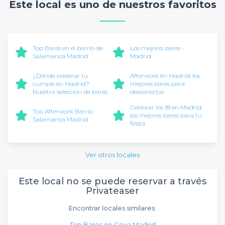
Este local es uno de nuestros favoritos
Top Bares en el barrio de
Los mejores bares -
Salamanca Madrid
Madrid
¿Dónde celebrar tu
Afterwork en Madrid: los
cumple en Madrid?
mejores bares para
Nuestra selección de bares
desconectar
Celebrar los 18 en Madrid:
Top Afterwork Barrio
los mejores bares para tu
Salamanca Madrid
fiesta
Ver otros locales
Este local no se puede reservar a través
Privateaser
Encontrar locales similares:
Top Bares en Goya Madrid