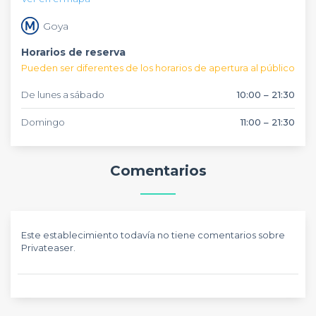
encontrar establecimientos similares a este. Desde
Privateaser
, te propondremos nuevas sugerencias que se
Goya
adapten a tus preferencias. ¡Y de forma
totalmente
Horarios de reserva
gratuita
!
Pueden ser diferentes de los horarios de apertura al público
De lunes a sábado
10:00 – 21:30
Domingo
11:00 – 21:30
Comentarios
Este establecimiento todavía no tiene comentarios sobre
Privateaser.