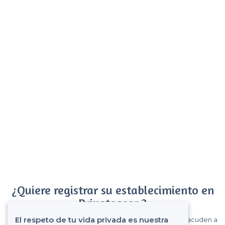
¿Quiere registrar su establecimiento en
Privateaser ?
El respeto de tu vida privada es nuestra
Gane muchos clientes entre el millón de visitantes que acuden a