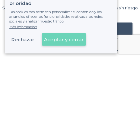
Privateaser cada mes.
prioridad
Sin comisiones y sin compromiso, pagas una cantidad fija sin riesgo
Las cookies nos permiten personalizar el contenido y los
de ver la factura.
anuncios, ofrecer las funcionalidades relativas a las redes
sociales y analizar nuestro tráfico.
Más información
Registrar mi establecimiento
Rechazar
Aceptar y cerrar
Ya es cliente
Sobre Privateaser
Privateaser en Francia
Ayuda
Registrar mi establecimiento
Política de privacidad