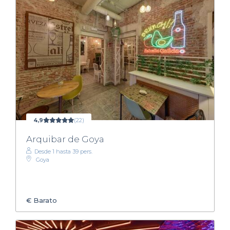
4,9
(22)
Arquibar de Goya
Desde 1 hasta 39 pers.
Goya
€
Barato