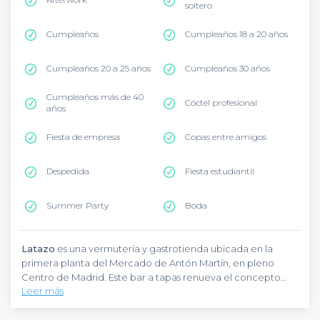
soltero
Cumpleaños
Cumpleaños 18 a 20 años
Cumpleaños 20 a 25 años
Cumpleaños 30 años
Cumpleaños más de 40
Cóctel profesional
años
Fiesta de empresa
Copas entre amigos
Despedida
Fiesta estudiantil
Summer Party
Boda
Latazo
es una vermutería y gastrotienda ubicada en la
primera planta del Mercado de Antón Martín, en pleno
Centro de Madrid. Este bar a tapas renueva el concepto
Leer más
tradicional del aperitivo madrileño, donde las conservas
gourmet tienen el protagonismo absoluto. Situado en el
Latazo
destaca por su carta de vermuts excepcional con
barrio de Embajadores, muy cerca del Cine Doré y la
más de 80 variedades diferentes: artesanales, de reserva,