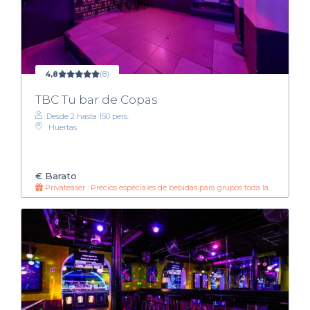
4,8
(8)
TBC Tu bar de Copas
Desde 2 hasta 150 pers.
Huertas
€
Barato
Privateaser : Precios especiales de bebidas para grupos toda la noche