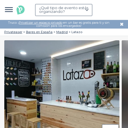
¿Qué tipo de evento estás
organizando?
Truco: ¡
Privatizar un espacio privado
en un bar es gratis para ti y sin
✖
comisión para los encargados!
Privateaser
Bares en España
Madrid
Latazo