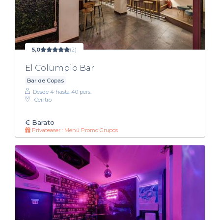
5,0
(2)
El Columpio Bar
Bar de Copas
Desde 4 hasta 40 pers.
Centro
€
Barato
Privateaser : Menú Promo Grupos