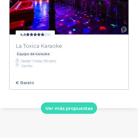
4,6
(25)
La Toxica Karaoke
Equipo de karaoke
Desde 1 hasta 150 pers.
Centro
€
Barato
Ver más propuestas