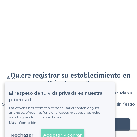
¿Quiere registrar su establecimiento en
Privateaser ?
El respeto de tu vida privada es nuestra
Gane muchos clientes entre el millón de visitantes que acuden a
Privateaser cada mes.
prioridad
Sin comisiones y sin compromiso, pagas una cantidad fija sin riesgo
Las cookies nos permiten personalizar el contenido y los
de ver la factura.
anuncios, ofrecer las funcionalidades relativas a las redes
sociales y analizar nuestro tráfico.
Más información
Registrar mi establecimiento
Rechazar
Aceptar y cerrar