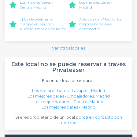
Los mejores bares -
Los mejores bares -
Centro, Madrid
Madrid
¿Dónde celebrar tu
Afterwork en Madrid: los
cumple en Madrid?
mejores bares para
Nuestra selección de bares
desconectar
Ver otros locales
Este local no se puede reservar a través
Privateaser
Encontrar locales similares:
Los mejores bares - Lavapiés, Madrid
Los mejores bares - Embajadores, Madrid
Los mejores bares - Centro, Madrid
Los mejores bares - Madrid
Si eres propietario de un local
ponte en contacto con
nostros