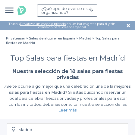
¿Qué tipo de evento estás
organizando?
Truco: ¡
Privatizar un espacio privado
en un bar es gratis para ti y sin
✖
comisión para los encargados!
Privateaser
Salas de alquiler en España
Madrid
Top Salas para
fiestas en Madrid
Top Salas para fiestas en Madrid
Nuestra selección de 18 salas para fiestas
privadas
¿Se te ocurre algo mejor que una celebración una de la
mejores
salas para fiestas en Madrid
? Si estás buscando reservar un
local para celebrar fiestas privadas y profesionales para estar
con los invitados, deberías consultar nuestra selección de las
Leer más
mejores salas para fiestas en Madrid
. Elige el mejor lugar para
tu fiesta y no pierdas más tiempo. En
Privateaser
sabemos que
es complicado encontrar la
sala de fiestas para tu celebración
en la capital con toda la información de internet. Es por ello, que
Madrid
te hemos facilitado el trabajo. Hemos creado una lista con los