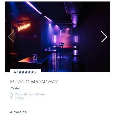
4,9
(2)
ESPACIO BROADWAY
Teatro
Desde 20 hasta 60 pers.
Centro
A medida