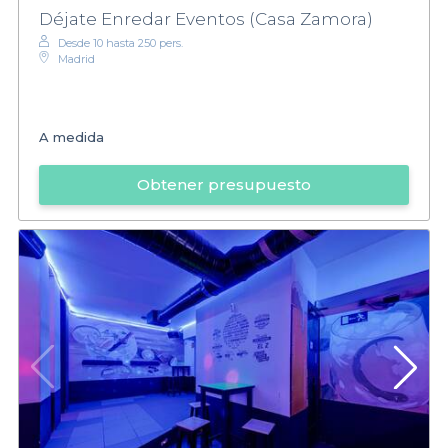
Además te invitamos a que le eches un vistazo nuestro top de
Déjate Enredar Eventos (Casa Zamora)
las mejores
salas para eventos
.
Desde 10 hasta 250 pers.
Madrid
A medida
Obtener presupuesto