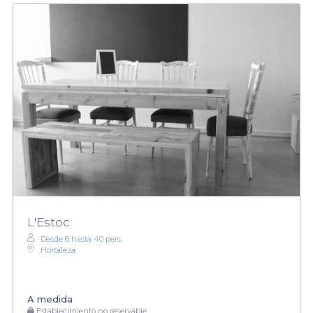
L'Estoc
Desde 6 hasta 40 pers.
Hortaleza
A medida
Establecimiento no reservable