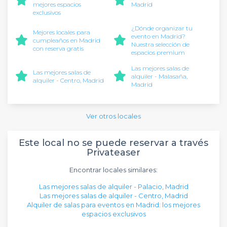
mejores espacios
Madrid
exclusivos
¿Dónde organizar tu
Mejores locales para
evento en Madrid?
cumpleaños en Madrid
Nuestra selección de
con reserva gratis
espacios premium
Las mejores salas de
Las mejores salas de
alquiler - Malasaña,
alquiler - Centro, Madrid
Madrid
Ver otros locales
Este local no se puede reservar a través
Privateaser
Encontrar locales similares:
Las mejores salas de alquiler - Palacio, Madrid
Las mejores salas de alquiler - Centro, Madrid
Alquiler de salas para eventos en Madrid: los mejores
espacios exclusivos