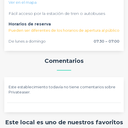
auditorios son perfectos para llevar a cabo cualquier tipo de
pagar,
Ver en el mapa
evento de presentaciones,
ya que nuestra asesoría es gratuita.
convenciones,
ensayos
y exposiciones en el aspecto
Fácil acceso por la estación de tren o autobuses
empresarial.
Horarios de reserva
Pueden ser diferentes de los horarios de apertura al público
De lunes a domingo
07:30 – 07:00
Comentarios
Este establecimiento todavía no tiene comentarios sobre
Privateaser.
Este local es uno de nuestros favoritos