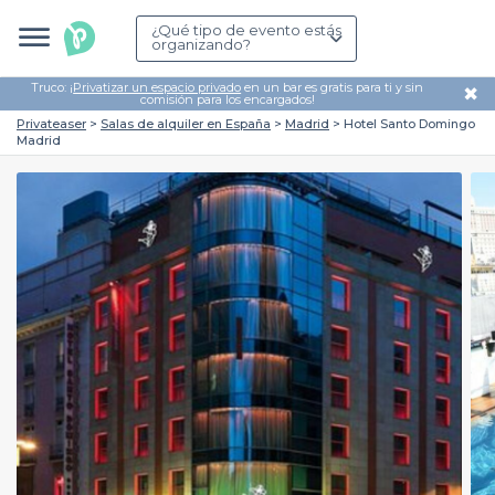
¿Qué tipo de evento estás
organizando?
Truco: ¡
Privatizar un espacio privado
en un bar es gratis para ti y sin
✖
comisión para los encargados!
Privateaser
Salas de alquiler en España
Madrid
Hotel Santo Domingo
Madrid