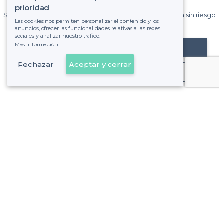
Privateaser cada mes.
prioridad
Sin comisiones y sin compromiso, pagas una cantidad fija sin riesgo
Las cookies nos permiten personalizar el contenido y los
de ver la factura.
anuncios, ofrecer las funcionalidades relativas a las redes
sociales y analizar nuestro tráfico.
Más información
Registrar mi establecimiento
Rechazar
Aceptar y cerrar
Ya es cliente
Sobre Privateaser
Privateaser en Francia
Ayuda
Registrar mi establecimiento
Política de privacidad