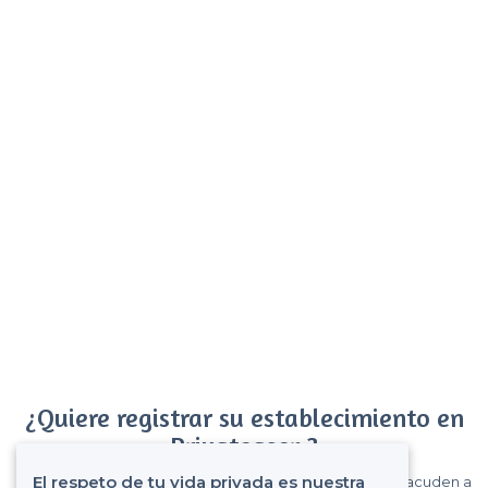
¿Quiere registrar su establecimiento en
Privateaser ?
El respeto de tu vida privada es nuestra
Gane muchos clientes entre el millón de visitantes que acuden a