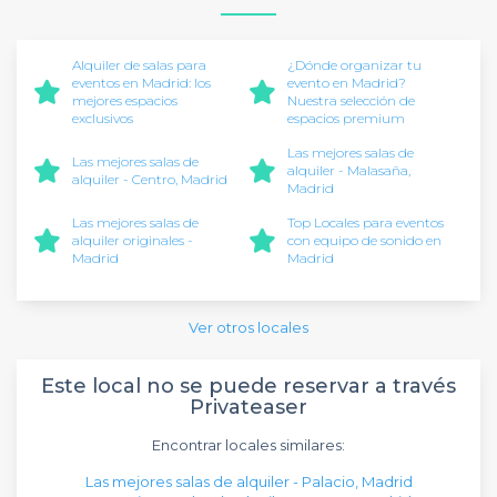
Alquiler de salas para
¿Dónde organizar tu
eventos en Madrid: los
evento en Madrid?
mejores espacios
Nuestra selección de
exclusivos
espacios premium
Las mejores salas de
Las mejores salas de
alquiler - Malasaña,
alquiler - Centro, Madrid
Madrid
Las mejores salas de
Top Locales para eventos
alquiler originales -
con equipo de sonido en
Madrid
Madrid
Ver otros locales
Este local no se puede reservar a través
Privateaser
Encontrar locales similares:
Las mejores salas de alquiler - Palacio, Madrid