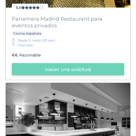
5,0
(7)
Panamera Madrid Restaurant para
eventos privados
Cocina española
Desde 12 hasta 200 pers.
Chamberí
€€
Razonable
Hacer una solicitud