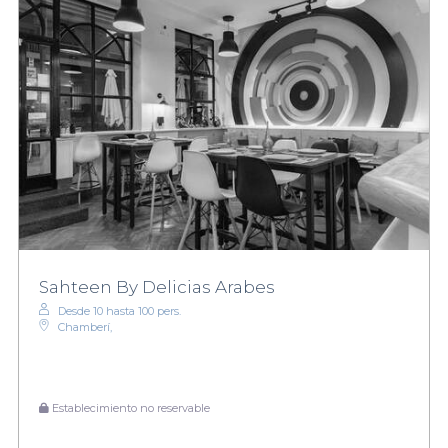
Sahteen By Delicias Arabes
Desde 10 hasta 100 pers.
Chamberí,
Establecimiento no reservable