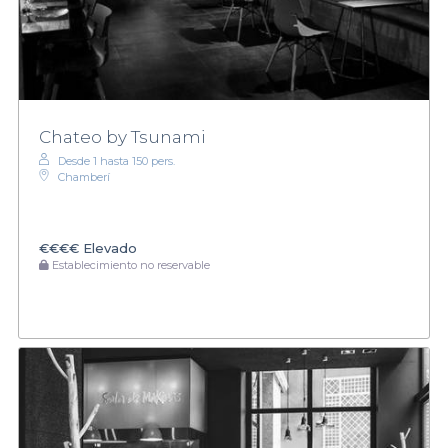
Chateo by Tsunami
Desde 1 hasta 150 pers.
Chamberí
€€€€
Elevado
Establecimiento no reservable