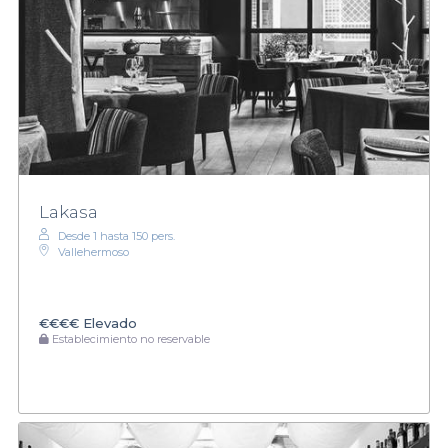
Lakasa
Desde 1 hasta 150 pers.
Vallehermoso
€€€€
Elevado
Establecimiento no reservable