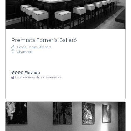
Premiata Fornería Ballaró
Desde 1 hasta 200 pers.
Chamberí
€€€€
Elevado
Establecimiento no reservable