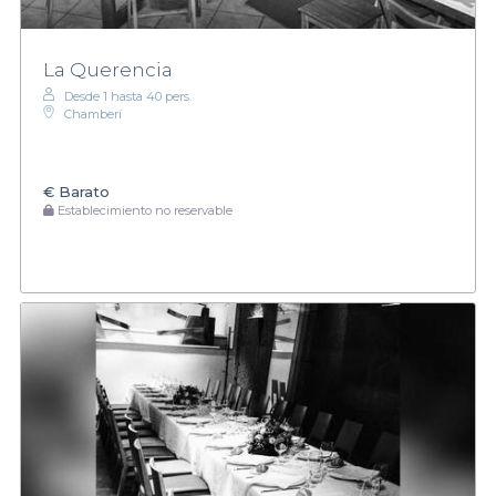
La Querencia
Desde 1 hasta 40 pers.
Chamberí
€
Barato
Establecimiento no reservable