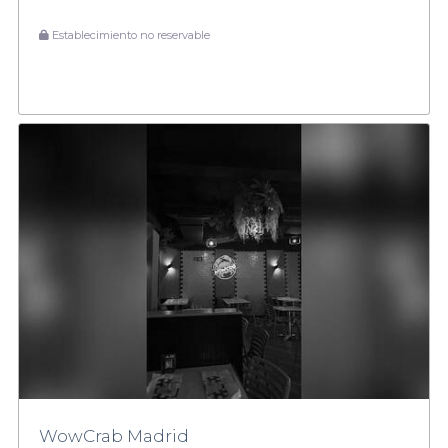
Establecimiento no reservable
WowCrab Madrid