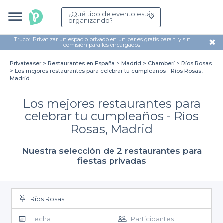
¿Qué tipo de evento estás
organizando?
Truco: ¡
Privatizar un espacio privado
en un bar es gratis para ti y sin
✖
comisión para los encargados!
Privateaser
Restaurantes en España
Madrid
Chamberí
Ríos Rosas
Los mejores restaurantes para celebrar tu cumpleaños - Ríos Rosas,
Madrid
Los mejores restaurantes para
celebrar tu cumpleaños - Ríos
Rosas, Madrid
Nuestra selección de 2 restaurantes para
fiestas privadas
Ríos Rosas
Fecha
Participantes