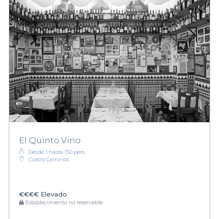
El Quinto Vino
Desde 1 hasta 150 pers.
Cuatro Caminos
€€€€
Elevado
Establecimiento no reservable