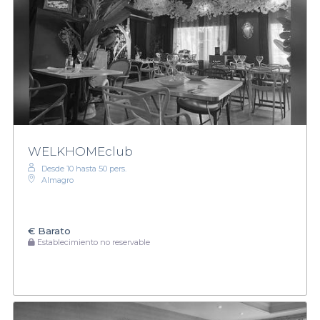
WELKHOMEclub
Desde 10 hasta 50 pers.
Almagro
€
Barato
Establecimiento no reservable