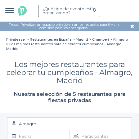
¿Qué tipo de evento estás
organizando?
Truco: ¡
Privatizar un espacio privado
en un bar es gratis para ti y sin
✖
comisión para los encargados!
Privateaser
Restaurantes en España
Madrid
Chamberí
Almagro
Los mejores restaurantes para celebrar tu cumpleaños - Almagro,
Madrid
Los mejores restaurantes para
celebrar tu cumpleaños - Almagro,
Madrid
Nuestra selección de 5 restaurantes para
fiestas privadas
Almagro
Fecha
Participantes