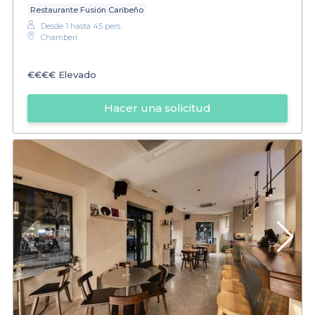
Restaurante Fusión Caribeño
Desde 1 hasta 45 pers.
Chamberí
€€€€
Elevado
Hacer una solicitud