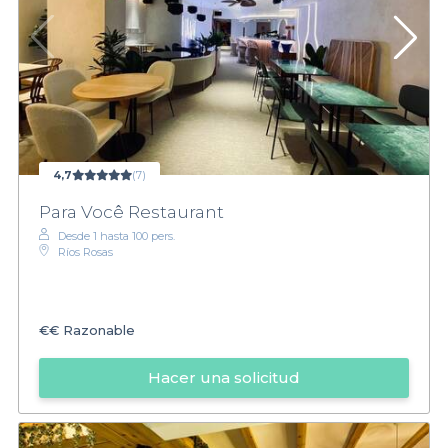
4,7
(7)
Para Você Restaurant
Desde 1 hasta 100 pers.
Ríos Rosas
€€
Razonable
Hacer una solicitud