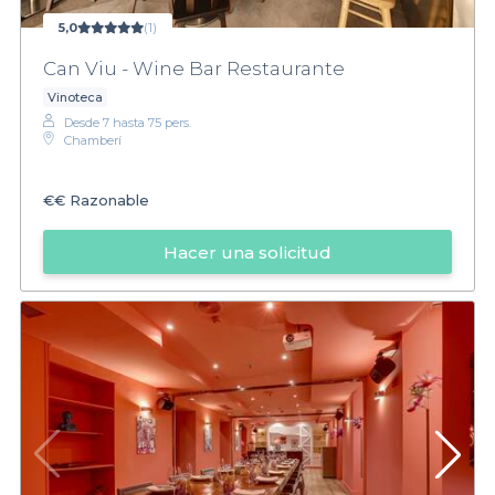
5,0
(1)
Can Viu - Wine Bar Restaurante
Vinoteca
Desde 7 hasta 75 pers.
Chamberí
€€
Razonable
Hacer una solicitud