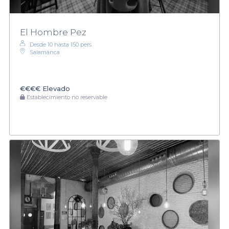
El Hombre Pez
Desde 10 hasta 150 pers.
Salamanca
€€€€
Elevado
Establecimiento no reservable