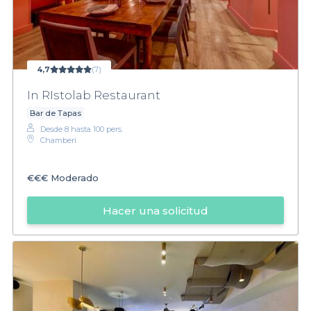
4,7
(7)
In RIstolab Restaurant
Bar de Tapas
Desde 8 hasta 100 pers.
Chamberí
€€€
Moderado
Hacer una solicitud