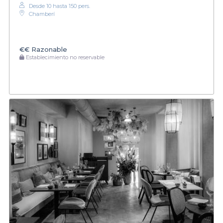
Desde 10 hasta 150 pers.
Chamberí
€€
Razonable
Establecimiento no reservable