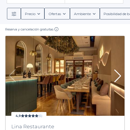
Precio
Ofertas
Ambiente
Posibilidad de b
Reserva y cancelación gratuitas
4,9
(6)
Lina Restaurante