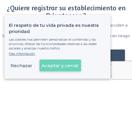
¿Quiere registrar su establecimiento en
Privateaser ?
El respeto de tu vida privada es nuestra
Gane muchos clientes entre el millón de visitantes que acuden a
Privateaser cada mes.
prioridad
Sin comisiones y sin compromiso, pagas una cantidad fija sin riesgo
Las cookies nos permiten personalizar el contenido y los
de ver la factura.
anuncios, ofrecer las funcionalidades relativas a las redes
sociales y analizar nuestro tráfico.
Más información
Registrar mi establecimiento
Rechazar
Aceptar y cerrar
Ya es cliente
Sobre Privateaser
Privateaser en Francia
Ayuda