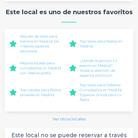
Este local es uno de nuestros favoritos
Alquiler de salas para
eventos en Madrid: los
Top Salas para fiestas en
mejores espacios
Madrid
exclusivos
¿Dónde organizar tu
Mejores locales para
evento en Madrid?
cumpleaños en Madrid
Nuestra selección de
con reserva gratis
espacios premium
Top Salas para Celebrar
Top Locales para fiestas
Cumpleaños en Madrid:
privadas en Madrid
Espacios únicos para tu
fiesta
Ver otros locales
Este local no se puede reservar a través