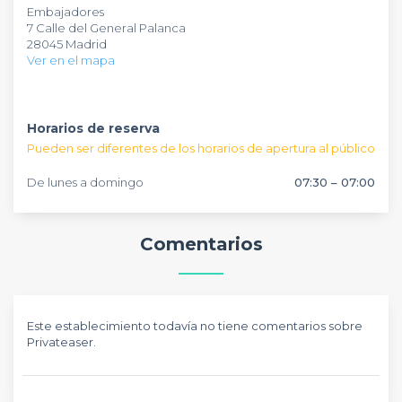
Embajadores
eventos corporativos
y celebraciones que imaginaste en su
7 Calle del General Palanca
sala: showroom, talleres, exposiciones, performances,
28045 Madrid
proyección películas y cortos, ensayos, casting, firmas y
Ver en el mapa
presentaciones de libros
... Reserva ya este espacio a través
de nuestra web de forma gratuita.
Horarios de reserva
Pueden ser diferentes de los horarios de apertura al público
De lunes a domingo
07:30 – 07:00
Comentarios
Este establecimiento todavía no tiene comentarios sobre
Privateaser.