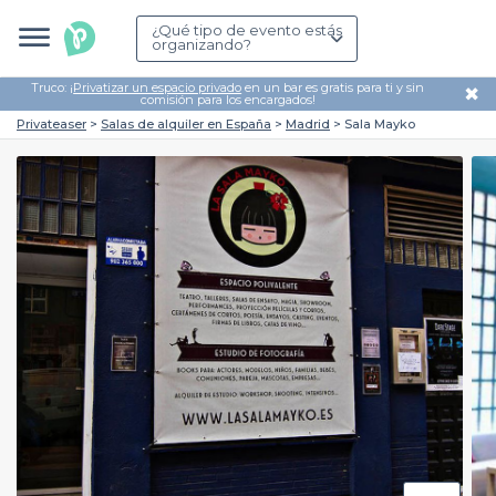
¿Qué tipo de evento estás
organizando?
Truco: ¡
Privatizar un espacio privado
en un bar es gratis para ti y sin
✖
comisión para los encargados!
Privateaser
Salas de alquiler en España
Madrid
Sala Mayko