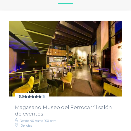
5,0
(1)
Magasand Museo del Ferrocarril salón
de eventos
Desde 40 hasta 100 pers.
Delicias