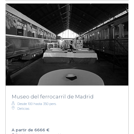
Museo del ferrocarril de Madrid
Desde 100 hasta 350 pers.
Delicias
A partir de
6666 €