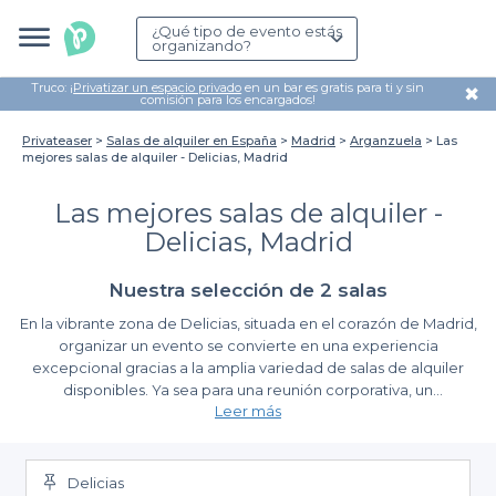
¿Qué tipo de evento estás
organizando?
Truco: ¡
Privatizar un espacio privado
en un bar es gratis para ti y sin
✖
comisión para los encargados!
Privateaser
Salas de alquiler en España
Madrid
Arganzuela
Las
mejores salas de alquiler - Delicias, Madrid
Las mejores salas de alquiler -
Delicias, Madrid
Nuestra selección de 2 salas
En la vibrante zona de Delicias, situada en el corazón de Madrid,
organizar un evento se convierte en una experiencia
excepcional gracias a la amplia variedad de salas de alquiler
disponibles. Ya sea para una reunión corporativa, un
Leer más
cumpleaños, o cualquier ocasión especial, contar con un
espacio adecuado es fundamental para asegurar el éxito de tu
Descubre las ventajas de alquilar salas con
evento. Aquí, en Privateaser, te ayudamos a encontrar la sala
Privateaser
perfecta que se adapte a tus necesidades y preferencias.
Delicias