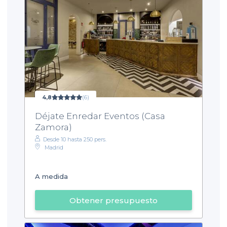
4,8
(6)
Déjate Enredar Eventos (Casa
Zamora)
Desde 10 hasta 250 pers.
Madrid
A medida
Obtener presupuesto