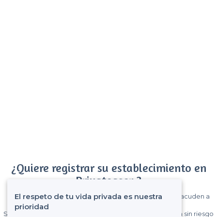
¿Quiere registrar su establecimiento en
Privateaser ?
El respeto de tu vida privada es nuestra
Gane muchos clientes entre el millón de visitantes que acuden a
Privateaser cada mes.
prioridad
Sin comisiones y sin compromiso, pagas una cantidad fija sin riesgo