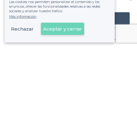
Las cookies nos permiten personalizar el contenido y los
de ver la factura.
anuncios, ofrecer las funcionalidades relativas a las redes
sociales y analizar nuestro tráfico.
Más información
Registrar mi establecimiento
Rechazar
Aceptar y cerrar
Ya es cliente
Delicias - Alrededores
<
Las mejores salas de alquiler - Arganzuela, Madrid
Delicias - Tipos de eventos
Las mejores salas de alquiler para fiestas de empresa - Deli