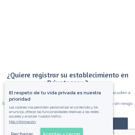
¿Quiere registrar su establecimiento en
Privateaser ?
El respeto de tu vida privada es nuestra
Gane muchos clientes entre el millón de visitantes que acuden a
Privateaser cada mes.
prioridad
Sin comisiones y sin compromiso, pagas una cantidad fija sin riesgo
Las cookies nos permiten personalizar el contenido y los
de ver la factura.
anuncios, ofrecer las funcionalidades relativas a las redes
sociales y analizar nuestro tráfico.
Más información
Registrar mi establecimiento
Rechazar
Aceptar y cerrar