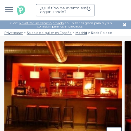
¿Qué tipo de evento estás
organizando?
Truco: ¡
Privatizar un espacio privado
en un bar es gratis para ti y sin
✖
comisión para los encargados!
Privateaser
Salas de alquiler en España
Madrid
Rock Palace