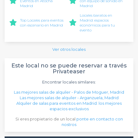
Eventos en Atocha
con equipo de sonido en
Madrid
Madrid
Locales baratos en
Top Locales para eventos
Madrid: espacios
con escenario en Madrid
económicos para tu
evento
Ver otros locales
Este local no se puede reservar a través
Privateaser
Encontrar locales similares:
Las mejores salas de alquiler - Palos de Moguer, Madrid
Las mejores salas de alquiler - Arganzuela, Madrid
Alquiler de salas para eventos en Madrid: los mejores
espacios exclusivos
Si eres propietario de un local
ponte en contacto con
nostros