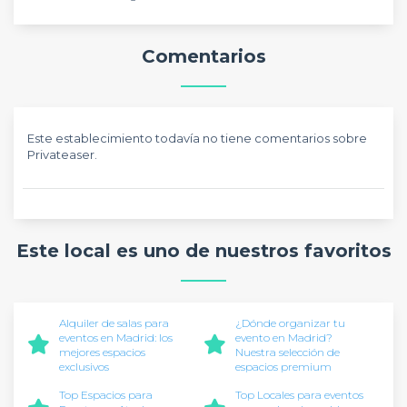
Comentarios
Este establecimiento todavía no tiene comentarios sobre
Privateaser.
Este local es uno de nuestros favoritos
Alquiler de salas para
¿Dónde organizar tu
eventos en Madrid: los
evento en Madrid?
mejores espacios
Nuestra selección de
exclusivos
espacios premium
Top Espacios para
Top Locales para eventos