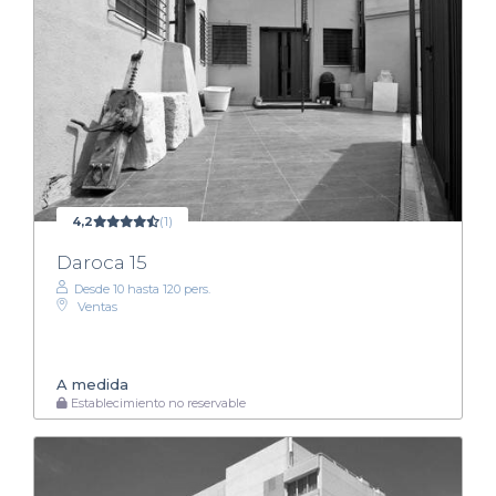
4,2
(1)
Daroca 15
Desde 10 hasta 120 pers.
Ventas
A medida
Establecimiento no reservable