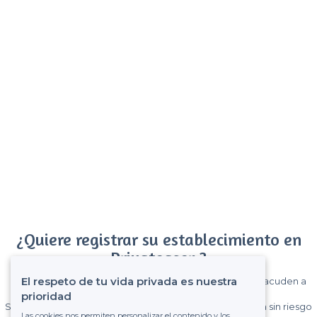
¿Quiere registrar su establecimiento en
Privateaser ?
El respeto de tu vida privada es nuestra
Gane muchos clientes entre el millón de visitantes que acuden a
Privateaser cada mes.
prioridad
Sin comisiones y sin compromiso, pagas una cantidad fija sin riesgo
Las cookies nos permiten personalizar el contenido y los