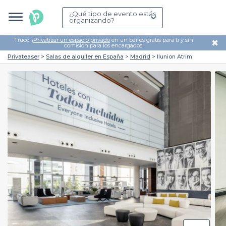
¿Qué tipo de evento estás
organizando?
Truco: ¡
Privatizar un espacio privado
en un bar es gratis para ti y sin
✖
comisión para los encargados!
Privateaser
Salas de alquiler en España
Madrid
Ilunion Atrim