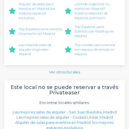
Alquiler de salas para
¿Dónde organizar tu
eventos en Madrid: los
evento en Madrid?
mejores espacios
Nuestra selección de
exclusivos
espacios premium
Top Espacios para
Top Espacios para eventos
Eventos con Rooftop en
Chamartín en Madrid
Madrid
Las mejores salas de
Top Locales para eventos
alquiler originales -
con equipo de sonido en
Madrid
Madrid
Ver otros locales
Este local no se puede reservar a través
Privateaser
Encontrar locales similares:
Las mejores salas de alquiler - San Juan Bautista, Madrid
Las mejores salas de alquiler - Ciudad Lineal, Madrid
Alquiler de salas para eventos en Madrid: los mejores
espacios exclusivos