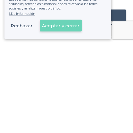
de ver la factura.
anuncios, ofrecer las funcionalidades relativas a las redes
sociales y analizar nuestro tráfico.
Más información
Registrar mi establecimiento
Rechazar
Aceptar y cerrar
Ya es cliente
Sobre Privateaser
Privateaser en Francia
Ayuda
Registrar mi establecimiento
Política de privacidad
Condiciones generales de uso