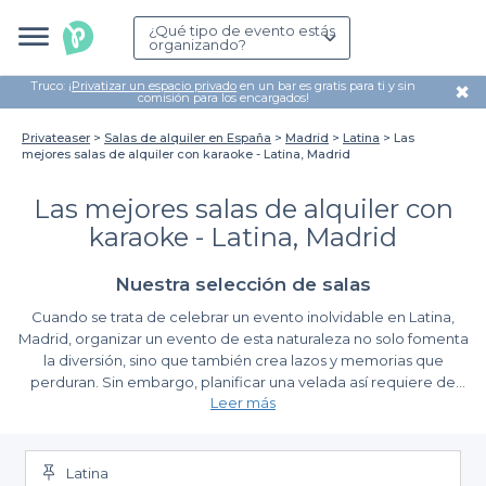
¿Qué tipo de evento estás
organizando?
Truco: ¡
Privatizar un espacio privado
en un bar es gratis para ti y sin
✖
comisión para los encargados!
Privateaser
Salas de alquiler en España
Madrid
Latina
Las
mejores salas de alquiler con karaoke - Latina, Madrid
Las mejores salas de alquiler con
karaoke - Latina, Madrid
Nuestra selección de salas
Cuando se trata de celebrar un evento inolvidable en Latina,
Madrid, organizar un evento de esta naturaleza no solo fomenta
la diversión, sino que también crea lazos y memorias que
perduran. Sin embargo, planificar una velada así requiere de
Leer más
tiempo y esfuerzo. Aquí es donde entra en juego
Privateaser
.
Descubre la facilidad de reservar con Privateaser
Latina
En Privateaser, hemos recopilado una extensa selección de