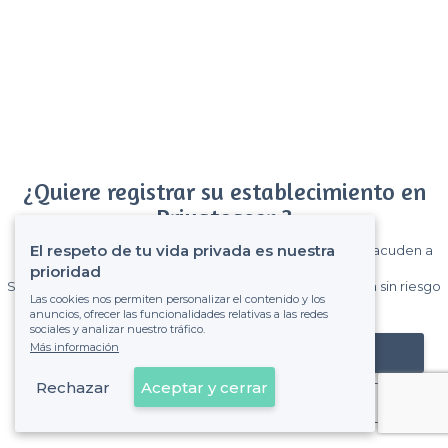
¿Quiere registrar su establecimiento en
Privateaser ?
El respeto de tu vida privada es nuestra
Gane muchos clientes entre el millón de visitantes que acuden a
Privateaser cada mes.
prioridad
Sin comisiones y sin compromiso, pagas una cantidad fija sin riesgo
Las cookies nos permiten personalizar el contenido y los
de ver la factura.
anuncios, ofrecer las funcionalidades relativas a las redes
sociales y analizar nuestro tráfico.
Más información
Registrar mi establecimiento
Rechazar
Aceptar y cerrar
Ya es cliente