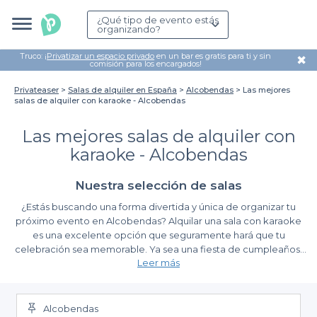
¿Qué tipo de evento estás
organizando?
Truco: ¡
Privatizar un espacio privado
en un bar es gratis para ti y sin
✖
comisión para los encargados!
Privateaser
Salas de alquiler en España
Alcobendas
Las mejores
salas de alquiler con karaoke - Alcobendas
Las mejores salas de alquiler con
karaoke - Alcobendas
Nuestra selección de salas
¿Estás buscando una forma divertida y única de organizar tu
próximo evento en Alcobendas? Alquilar una sala con karaoke
es una excelente opción que seguramente hará que tu
celebración sea memorable. Ya sea una fiesta de cumpleaños,
Leer más
una reunión de trabajo o simplemente una noche de diversión
con amigos, las salas con karaoke ofrecen un ambiente
Experiencia de reserva sencilla y accesible
dinámico y entretenido que animará a todos los asistentes.
Alcobendas
Al utilizar la plataforma de Privateaser, te facilitamos la búsqueda