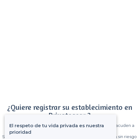
¿Quiere registrar su establecimiento en
Privateaser ?
El respeto de tu vida privada es nuestra
Gane muchos clientes entre el millón de visitantes que acuden a
Privateaser cada mes.
prioridad
Sin comisiones y sin compromiso, pagas una cantidad fija sin riesgo