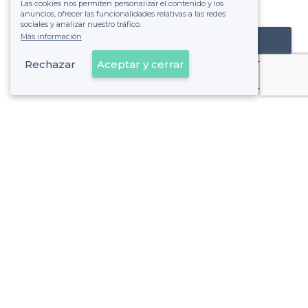
Las cookies nos permiten personalizar el contenido y los
de ver la factura.
anuncios, ofrecer las funcionalidades relativas a las redes
sociales y analizar nuestro tráfico.
Más información
Registrar mi establecimiento
Rechazar
Aceptar y cerrar
Ya es cliente
Alcobendas - Tipos de locales
<
Las mejores salas de alquiler - Alcobendas
Los mejores salones de fiestas - Alcobendas