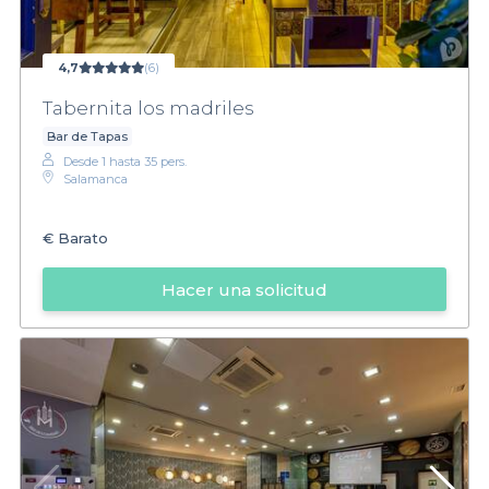
4,7
(6)
Tabernita los madriles
Bar de Tapas
Desde 1 hasta 35 pers.
Salamanca
€
Barato
Hacer una solicitud