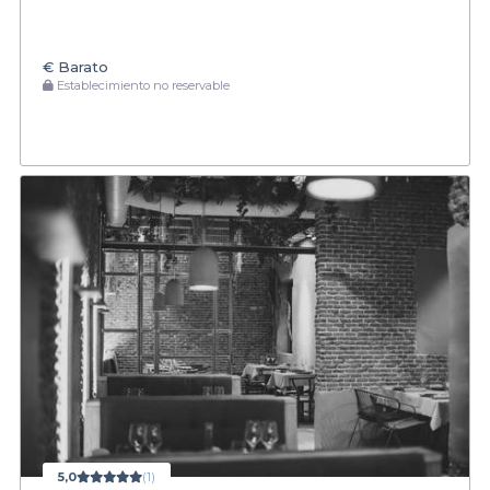
€
Barato
Establecimiento no reservable
5,0
(1)