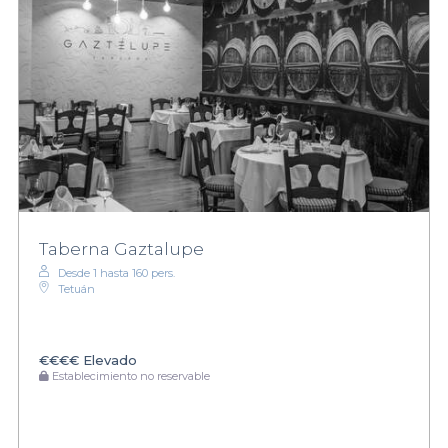
Taberna Gaztalupe
Desde 1 hasta 160 pers.
Tetuán
€€€€
Elevado
Establecimiento no reservable