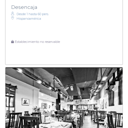
Desencaja
Desde 1 hasta 60 pers.
Hispanoamérica
Establecimiento no reservable