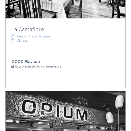
La Castafiore
Desde 1 hasta 120 pers.
Chueca
€€€€
Elevado
Establecimiento no reservable