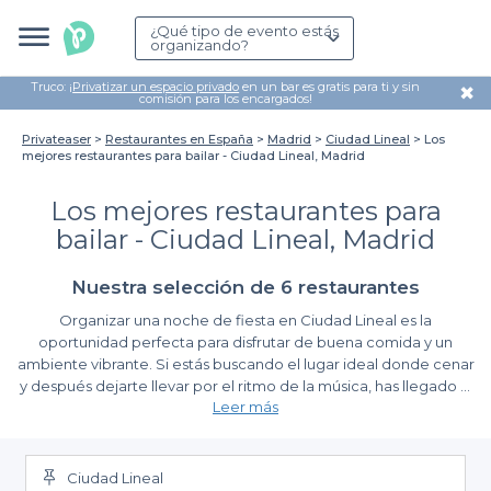
¿Qué tipo de evento estás
organizando?
Truco: ¡
Privatizar un espacio privado
en un bar es gratis para ti y sin
✖
comisión para los encargados!
Privateaser
Restaurantes en España
Madrid
Ciudad Lineal
Los
mejores restaurantes para bailar - Ciudad Lineal, Madrid
Los mejores restaurantes para
bailar - Ciudad Lineal, Madrid
Nuestra selección de 6 restaurantes
Organizar una noche de fiesta en Ciudad Lineal es la
oportunidad perfecta para disfrutar de buena comida y un
ambiente vibrante. Si estás buscando el lugar ideal donde cenar
y después dejarte llevar por el ritmo de la música, has llegado al
Leer más
sitio correcto. La combinación de restaurantes que ofrecen
opciones culinarias deliciosas con la posibilidad de bailar es una
Ventajas de usar Privateaser
experiencia completa que no querrás perderte.
Ciudad Lineal
A través de Privateaser, facilitamos la búsqueda de los mejores