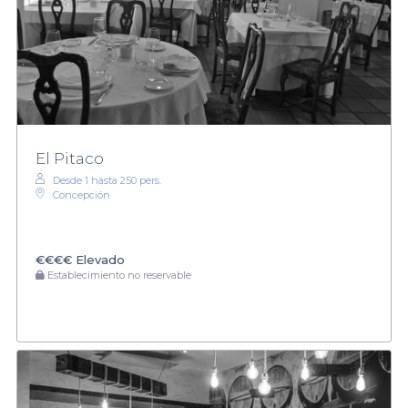
El Pitaco
Desde 1 hasta 250 pers.
Concepción
€€€€
Elevado
Establecimiento no reservable