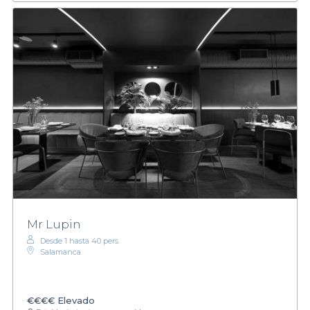
Mr Lupin
Desde 1 hasta 40 pers.
Salamanca
€€€€
Elevado