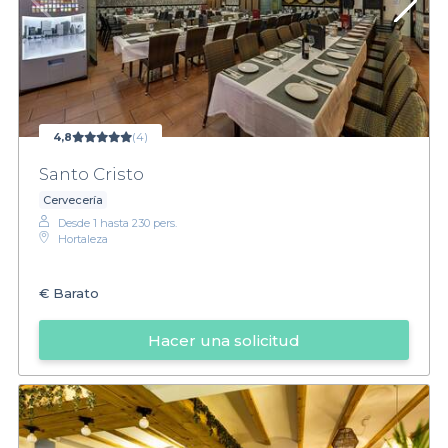
4,8
(4)
Santo Cristo
Cervecería
Desde 1 hasta 230 pers.
Hortaleza
€
Barato
Hacer una solicitud