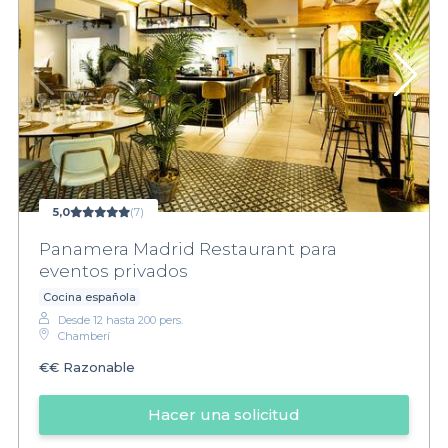
5,0
(7)
Panamera Madrid Restaurant para
eventos privados
Cocina española
Desde 12 hasta 200 pers.
Chamberí
€€
Razonable
Hacer una solicitud