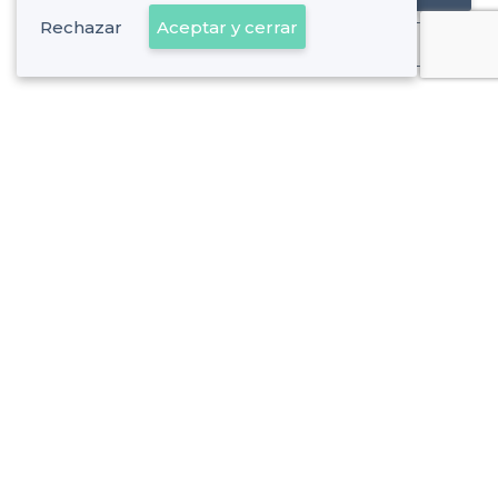
Rechazar
Aceptar y cerrar
Ya es cliente
Sobre Privateaser
Privateaser en Francia
Ayuda
Registrar mi establecimiento
Política de privacidad
Condiciones generales de uso
Contáctenos
contacto@privateaser.es