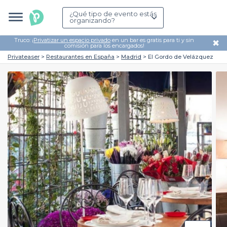
¿Qué tipo de evento estás
organizando?
Truco: ¡
Privatizar un espacio privado
en un bar es gratis para ti y sin
✖
comisión para los encargados!
Privateaser
Restaurantes en España
Madrid
El Gordo de Velázquez