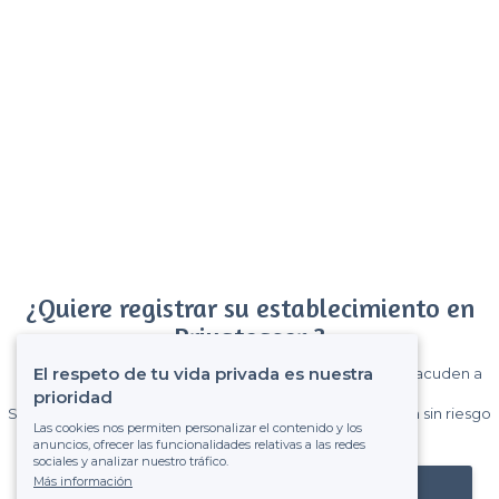
¿Quiere registrar su establecimiento en
Privateaser ?
El respeto de tu vida privada es nuestra
Gane muchos clientes entre el millón de visitantes que acuden a
Privateaser cada mes.
prioridad
Sin comisiones y sin compromiso, pagas una cantidad fija sin riesgo
Las cookies nos permiten personalizar el contenido y los
de ver la factura.
anuncios, ofrecer las funcionalidades relativas a las redes
sociales y analizar nuestro tráfico.
Más información
Registrar mi establecimiento