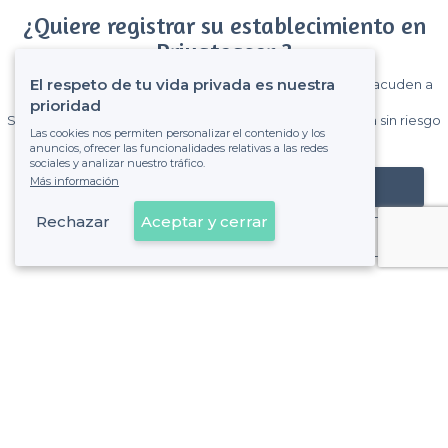
¿Quiere registrar su establecimiento en
Privateaser ?
El respeto de tu vida privada es nuestra
Gane muchos clientes entre el millón de visitantes que acuden a
Privateaser cada mes.
prioridad
Sin comisiones y sin compromiso, pagas una cantidad fija sin riesgo
Las cookies nos permiten personalizar el contenido y los
de ver la factura.
anuncios, ofrecer las funcionalidades relativas a las redes
sociales y analizar nuestro tráfico.
Más información
Registrar mi establecimiento
Rechazar
Aceptar y cerrar
Ya es cliente
Sobre Privateaser
Privateaser en Francia
Ayuda