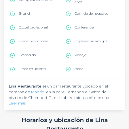
años
Brunch
Comida de negocios
Cóctel profesional
Conferencia
Fiesta de empresa
Copas entre amigos
Despedida
Rodaje
Fiesta estudiantil
Boda
Lina Restaurante
es un bar restaurante ubicado en el
corazón de
Madrid
, en la calle Fernando el Santo del
distrito de Chamberí. Este establecimiento ofrece una
Leer más
propuesta gastronómica y de coctelería única que fusiona
raíces argentinas, esencia mediterránea y espíritu caribeño,
Lina Restaurante
destaca por su concepto inspirado en la
creando el ambiente perfecto para eventos de grupo
abuela Lina, símbolo de unión familiar y del placer de ser un
Horarios y ubicación de Lina
como afterworks, cumpleaños y copas entre amigos.
buen anfitrión. La barra y las mesas ofrecen espacios
versátiles para grupos, con cócteles de fusión y cocina que
Restaurante