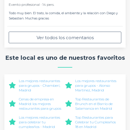
Evento profesional ∙ 14 pers.
Todo muy bien. El trato, la comida, el ambiente y la relación con Diego y
Sebastian. Muchas gracias
Ver todos los comentarios
Este local es uno de nuestros favoritos
Los mejores restaurantes
Los mejores restaurantes
para grupos - Chamberí,
para grupos - Alonso
Madrid
Martínez, Madrid
Cenas de empresa en
Top Restaurantes de
Madrid: los mejores
Brunch en el Barrio de
restaurantes para grupos
Salamanca en Madrid
Los mejores restaurantes
Top Restaurantes para
para celebrar tu
Celebrar tu Cumpleaños
cumpleaños - Madrid
18 en Madrid