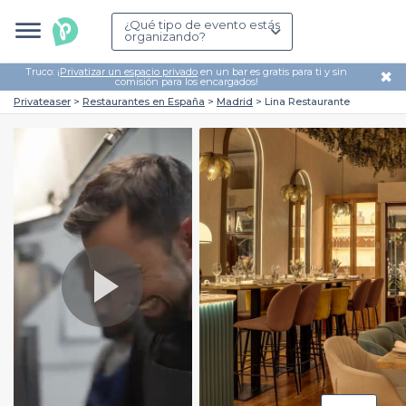
¿Qué tipo de evento estás
organizando?
Truco: ¡
Privatizar un espacio privado
en un bar es gratis para ti y sin
✖
comisión para los encargados!
Privateaser
Restaurantes en España
Madrid
Lina Restaurante
Play