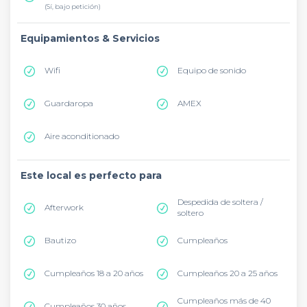
(Sí, bajo petición)
Equipamientos & Servicios
Wifi
Equipo de sonido
Guardaropa
AMEX
Aire aconditionado
Este local es perfecto para
Despedida de soltera /
Afterwork
soltero
Bautizo
Cumpleaños
Cumpleaños 18 a 20 años
Cumpleaños 20 a 25 años
Cumpleaños más de 40
Cumpleaños 30 años