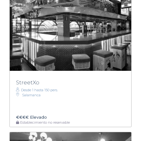
StreetXo
Desde 1 hasta 150 pers.
Salamanca
€€€€
Elevado
Establecimiento no reservable