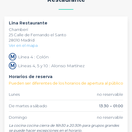
combina ingredientes de tres continentes. El ambiente
Lina Restaurante
es reservable para eventos privados y
cálido permite alternar entre copas en la barra y cenas en
celebraciones en grupo. Situado en una zona céntrica de
las mesas durante la misma velada.
Madrid, este bar restaurante acoge todo tipo de ocasiones
especiales, desde afterworks informales hasta cenas de
Lina Restaurante
empresa. La filosofía del lugar celebra tanto el arte de la
Chamberí
coctelería como el de reunirse alrededor de una buena
25 Calle de Fernando el Santo
mesa.
28010 Madrid
Ver en el mapa
Línea 4 : Colón
Líneas 4, 5 y 10 : Alonso Martínez
Horarios de reserva
Pueden ser diferentes de los horarios de apertura al público
Lunes
no reservable
De martes a sábado
13:30 – 01:00
Domingo
no reservable
La cocina cocina cierra de 16h30 a 20:30h para grupos grandes 
se puede hacer excepciones en el horario.
