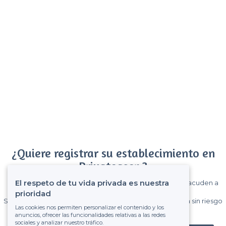
¿Quiere registrar su establecimiento en
Privateaser ?
El respeto de tu vida privada es nuestra
Gane muchos clientes entre el millón de visitantes que acuden a
Privateaser cada mes.
prioridad
Sin comisiones y sin compromiso, pagas una cantidad fija sin riesgo
Las cookies nos permiten personalizar el contenido y los
de ver la factura.
anuncios, ofrecer las funcionalidades relativas a las redes
sociales y analizar nuestro tráfico.