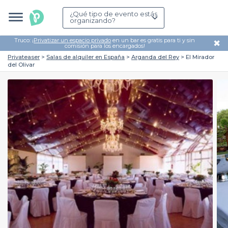
¿Qué tipo de evento estás
organizando?
Truco: ¡
Privatizar un espacio privado
en un bar es gratis para ti y sin
✖
comisión para los encargados!
Privateaser
Salas de alquiler en España
Arganda del Rey
El Mirador
del Olivar