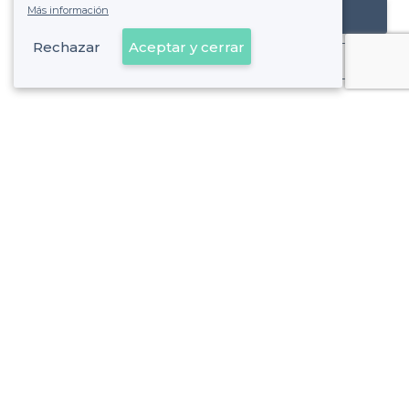
Más información
Registrar mi establecimiento
Rechazar
Aceptar y cerrar
Ya es cliente
Sobre Privateaser
Privateaser en Francia
Ayuda
Registrar mi establecimiento
Política de privacidad
Condiciones generales de uso
Contáctenos