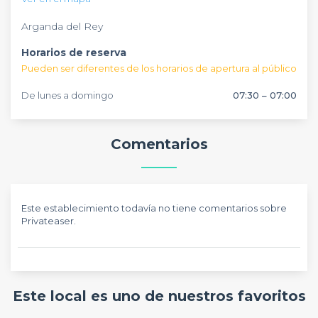
personalizar o montar el evento, reunión o congreso a tu
gusto.
Arganda del Rey
Horarios de reserva
Pueden ser diferentes de los horarios de apertura al público
De lunes a domingo
07:30 – 07:00
Comentarios
Este establecimiento todavía no tiene comentarios sobre
Privateaser.
Este local es uno de nuestros favoritos