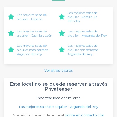
Las mejores salas de
Las mejores salas de
alquiler - Castilla-La
alquiler - España
Mancha
Las mejores salas de
Las mejores salas de
alquiler - Castilla y León
alquiler - Arganda del Rey
Las mejores salas de
Las mejores salas de
alquiler más baratas -
alquiler con terrazas -
Arganda del Rey
Arganda del Rey
Ver otros locales
Este local no se puede reservar a través
Privateaser
Encontrar locales similares:
Las mejores salas de alquiler - Arganda del Rey
Si eres propietario de un local
ponte en contacto con