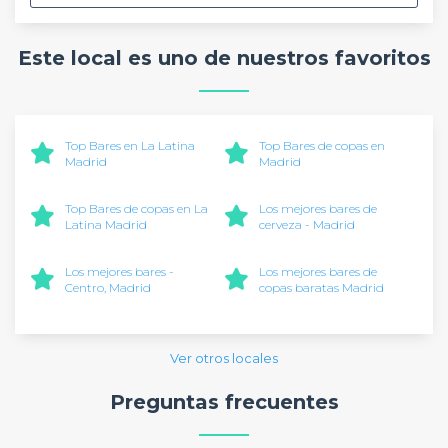
Este local es uno de nuestros favoritos
Top Bares en La Latina
Top Bares de copas en
Madrid
Madrid
Top Bares de copas en La
Los mejores bares de
Latina Madrid
cerveza - Madrid
Los mejores bares -
Los mejores bares de
Centro, Madrid
copas baratas Madrid
Ver otros locales
Preguntas frecuentes