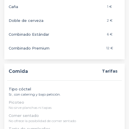
Caña
1 €
Doble de cerveza
2 €
Combinado Estándar
6 €
Combinado Premium
12 €
Comida
Tarifas
Tipo cóctel
Si , con catering y bajo petición.
Picoteo
No sirve planchas ni tapas
Comer sentado
No ofrece la posibilidad de comer sentado
Tarta de cumpleaños