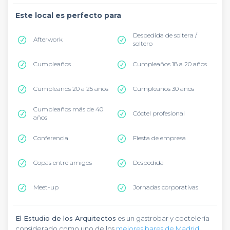
Este local es perfecto para
Despedida de soltera /
Afterwork
soltero
Cumpleaños
Cumpleaños 18 a 20 años
Cumpleaños 20 a 25 años
Cumpleaños 30 años
Cumpleaños más de 40
Cóctel profesional
años
Conferencia
Fiesta de empresa
Copas entre amigos
Despedida
Meet-up
Jornadas corporativas
El Estudio de los Arquitectos
es un gastrobar y coctelería
considerado como uno de los
mejores bares de Madrid
.