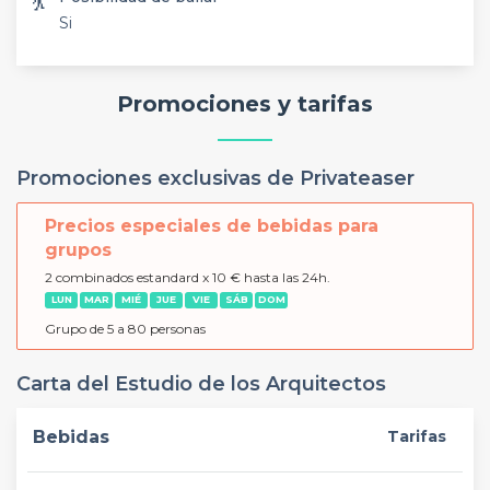
Si
Promociones y tarifas
Promociones exclusivas de Privateaser
Precios especiales de bebidas para
grupos
2 combinados estandard x 10 € hasta las 24h.
LUN
MAR
MIÉ
JUE
VIE
SÁB
DOM
Grupo de 5 a 80 personas
Carta del Estudio de los Arquitectos
Bebidas
Tarifas