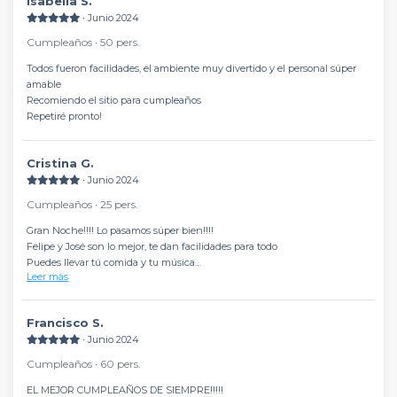
Isabella S.
∙ Junio 2024
Cumpleaños ∙ 50 pers.
Todos fueron facilidades, el ambiente muy divertido y el personal súper
amable
Recomiendo el sitio para cumpleaños
Repetiré pronto!
Cristina G.
∙ Junio 2024
Cumpleaños ∙ 25 pers.
Gran Noche!!!! Lo pasamos súper bien!!!!
Felipe y José son lo mejor, te dan facilidades para todo
Puedes llevar tú comida y tu música
Leer más
los precios de la bebida son económicos y hay un ambientazo y buen
rollo que hizo mi cumpleaños perfecto!!
Repetiré sin duda
Francisco S.
∙ Junio 2024
Cumpleaños ∙ 60 pers.
EL MEJOR CUMPLEAÑOS DE SIEMPRE!!!!!