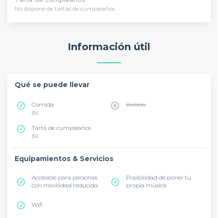
No dispone de tartas de cumpleaños
Información útil
Qué se puede llevar
Comida
Bebida
(Si)
Tarta de cumpleaños
(Si)
Equipamientos & Servicios
Accesible para personas
Posibilidad de poner tu
con movilidad reducida
propia música
Wifi