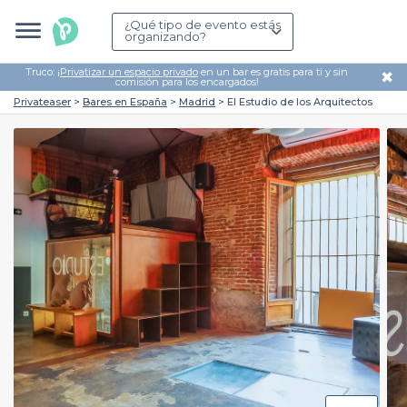
¿Qué tipo de evento estás
organizando?
Truco: ¡
Privatizar un espacio privado
en un bar es gratis para ti y sin
✖
comisión para los encargados!
Privateaser
Bares en España
Madrid
El Estudio de los Arquitectos