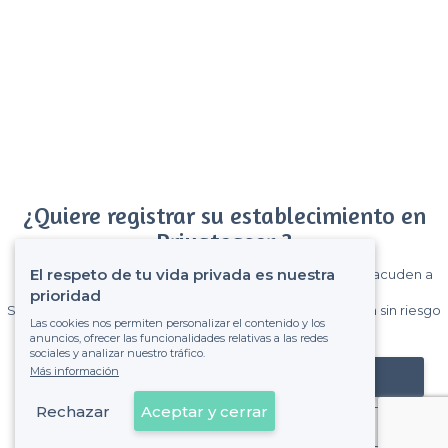
¿Quiere registrar su establecimiento en
Privateaser ?
El respeto de tu vida privada es nuestra
Gane muchos clientes entre el millón de visitantes que acuden a
Privateaser cada mes.
prioridad
Sin comisiones y sin compromiso, pagas una cantidad fija sin riesgo
Las cookies nos permiten personalizar el contenido y los
de ver la factura.
anuncios, ofrecer las funcionalidades relativas a las redes
sociales y analizar nuestro tráfico.
Más información
Registrar mi establecimiento
Rechazar
Aceptar y cerrar
Ya es cliente