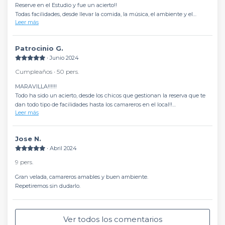
Reserve en el Estudio y fue un acierto!!
Todas facilidades, desde llevar la comida, la música, el ambiente y el
Leer más
personal súper amable!
Volveré sin duda, sitio para repetir!
Patrocinio G.
∙ Junio 2024
Cumpleaños ∙ 50 pers.
MARAVILLA!!!!!!
Todo ha sido un acierto, desde los chicos que gestionan la reserva que te
dan todo tipo de facilidades hasta los camareros en el local!!
Leer más
Muchas gracias a Jose y Felipe que han hecho que la noche saliera
perfecta!!
Mis invitados han salido encantados!!
Jose N.
Repetiré cuanto antes!
∙ Abril 2024
9 pers.
Gran velada, camareros amables y buen ambiente.
Repetiremos sin dudarlo.
Ver todos los comentarios