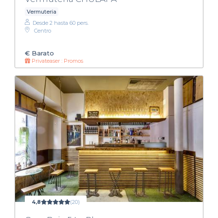
Vermuteria
Desde 2 hasta 60 pers.
Centro
€
Barato
Privateaser : Promos
4,8
(20)