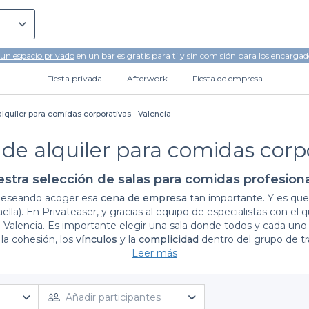
 un espacio privado
en un bar es gratis para ti y sin comisión para los encargad
Fiesta privada
Afterwork
Fiesta de empresa
lquiler para comidas corporativas - Valencia
 de alquiler para comidas corpo
stra selección de salas para comidas profesion
deseando acoger esa
cena de empresa
tan importante. Y es que s
aella). En Privateaser, y gracias al equipo de especialistas con
 Valencia. Es importante elegir una sala donde todos y cada uno
la cohesión, los
vínculos
y la
complicidad
dentro del grupo de tr
se por un espacio es algo complicado, ya que no todos los asist
Leer más
entos o con dietas estrictas. Es por eso que aquí encontrarás tod
brar. Utilizando nuestras herramientas de búsqueda, puedes ajust
e es una cena de empresa, filtra según si el espacio cuenta con 
Añadir participantes
de cocinar si dispone de los medios necesarios. En este listado s