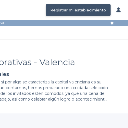
Registrar mi establecimiento
✖
os!
rativas - Valencia
ales
i por algo se caracteriza la capital valenciana es su
 el que contamos, hemos preparado una cuidada selección
 de los invitados estén cómodos, ya que una cena de
abajo, así como celebrar algún logro o acontecimiento
entes tienen los mismos gustos a la hora de comer, hay
o tipo de
salas y establecimientos
que se adaptan al
ar la selección dependiendo de varios
servicios y
catering propio o con la posibilidad de que cada uno
e encuentran salas luminosas, amplias, con terraza, con