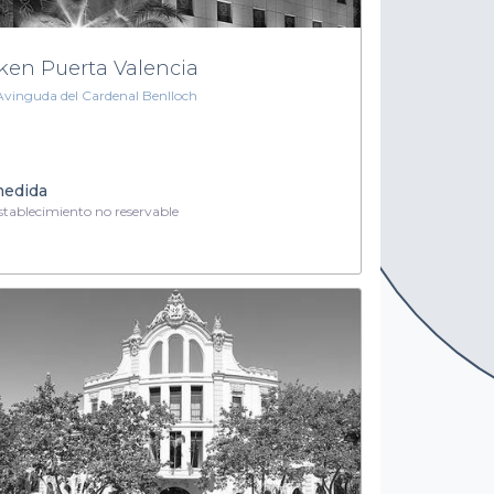
lken Puerta Valencia
Avinguda del Cardenal Benlloch
medida
tablecimiento no reservable