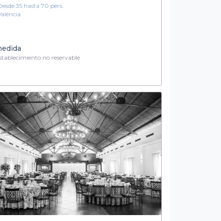
Desde 35 hasta 70 pers.
València
medida
tablecimiento no reservable