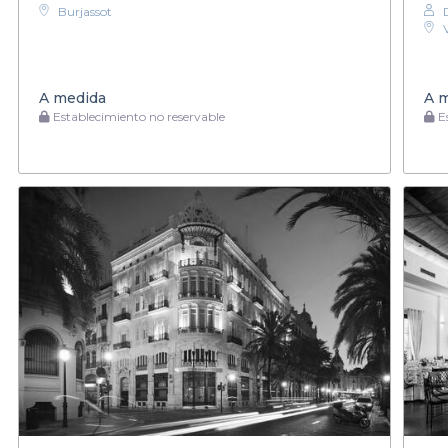
Burjassot
A medida
A 
Establecimiento no reservable
Es