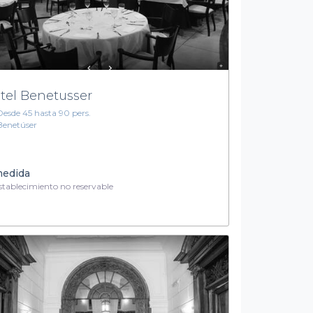
tel Benetusser
Desde 45 hasta 90 pers.
Benetúser
medida
tablecimiento no reservable