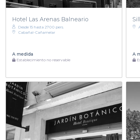
Hotel Las Arenas Balneario
Si
Desde 15 hasta 2700 pers.
Cabañal-Cañamelar
A medida
A 
Establecimiento no reservable
Es