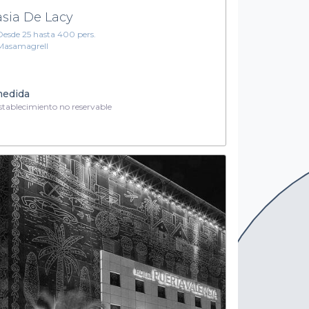
sia De Lacy
Desde 25 hasta 400 pers.
Masamagrell
medida
tablecimiento no reservable