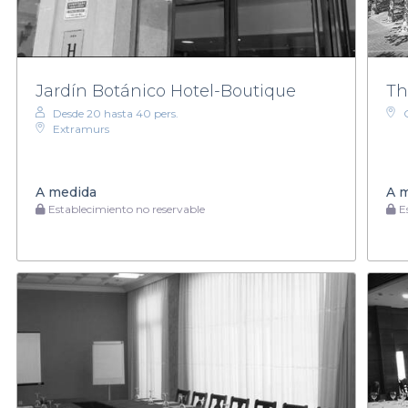
Jardín Botánico Hotel-Boutique
Th
Desde 20 hasta 40 pers.
Extramurs
A medida
A 
Establecimiento no reservable
Es