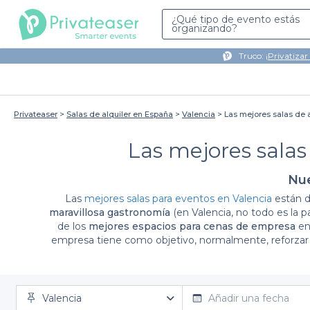
¿Qué tipo de evento estás
organizando?
Truco: ¡
Privatizar
Privateaser
Salas de alquiler en España
Valencia
Las mejores salas de a
Las mejores salas
Nue
Las
mejores salas para eventos en Valencia
están 
maravillosa gastronomía
(en Valencia, no todo es la p
de los
mejores espacios para cenas de empresa
en
empresa tiene como objetivo, normalmente, reforzar 
especial para la empresa. En estas ocasiones, decidir
personas con alergias e intolerancias a algunos alim
máximo de sus posibilidades a la ocasión a cele
equipamientos
. Por ejemplo, teniendo en cuenta qu
Valencia
Añadir una fecha
aporte su propia comida o incluso si allí mismo se pue