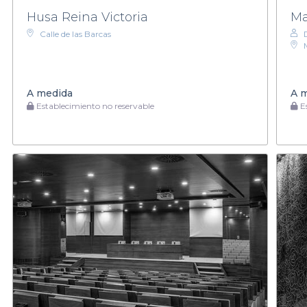
Husa Reina Victoria
Ma
Calle de las Barcas
A medida
A 
Establecimiento no reservable
Es