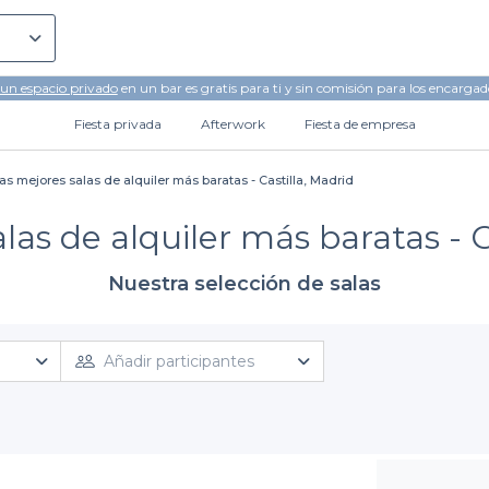
 un espacio privado
en un bar es gratis para ti y sin comisión para los encargad
Fiesta privada
Afterwork
Fiesta de empresa
as mejores salas de alquiler más baratas - Castilla, Madrid
las de alquiler más baratas - C
Nuestra selección de salas
Añadir participantes