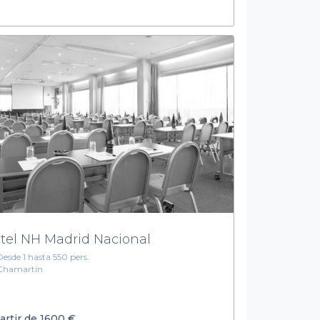
tel NH Madrid Nacional
Desde 1 hasta 550 pers.
Chamartín
artir de
1600 €