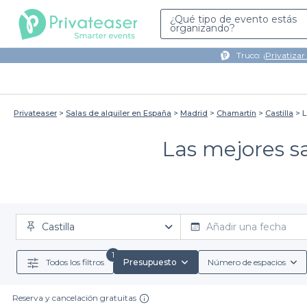
¿Qué tipo de evento estás
organizando?
Truco: ¡
Privatizar
Privateaser
Salas de alquiler en España
Madrid
Chamartín
Castilla
L
Las mejores sa
Castilla
Añadir una fecha
1
Todos los filtros
Presupuesto
Número de espacios
Reserva y cancelación gratuitas