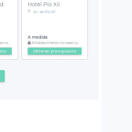
id
Hotel Pio Xii
Av. de Pío XII
A medida
vable
Establecimiento no reservable
sto
Obtener presupuesto