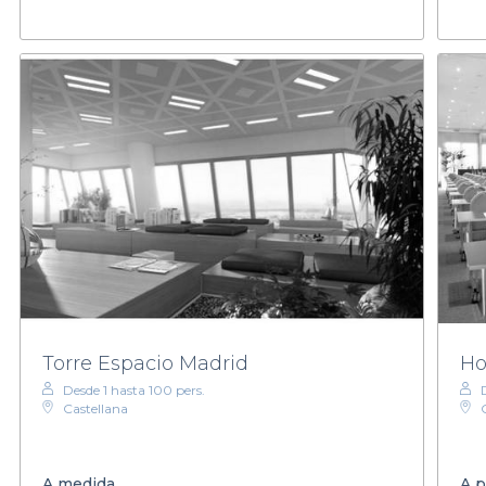
Torre Espacio Madrid
Ho
Desde 1 hasta 100 pers.
Castellana
A medida
A p