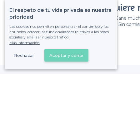
¿Quiere 
El respeto de tu vida privada es nuestra
prioridad
Gane muchos
Sin comisi
Las cookies nos permiten personalizar el contenido y los
anuncios, ofrecer las funcionalidades relativas a las redes
sociales y analizar nuestro tráfico.
Más información
Rechazar
Aceptar y cerrar
Castilla - Alrededores
<
Las mejores salas de alquiler más baratas - Chamartín, Madrid