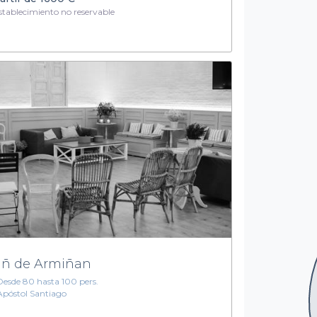
tablecimiento no reservable
 ñ de Armiñan
Desde 80 hasta 100 pers.
Apóstol Santiago