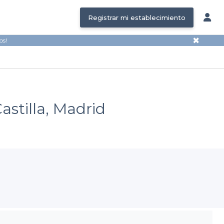
Registrar mi establecimiento
✖
os!
astilla, Madrid