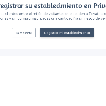
registrar su establecimiento en Priv
 clientes entre el millón de visitantes que acuden a Privateas
ones y sin compromiso, pagas una cantidad fija sin riesgo de ver 
Registrar mi establecimiento
Ya es cliente
Castilla - Tipos de locales
<
Las mejores salas de alquiler - Castill
Las mejores salas de alquiler originales 
Los mejores salones de fiestas - Castilla