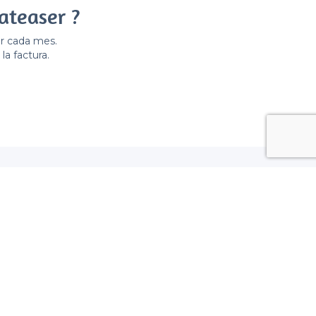
ateaser ?
er cada mes.
la factura.
a, Madrid
- Castilla, Madrid
, Madrid