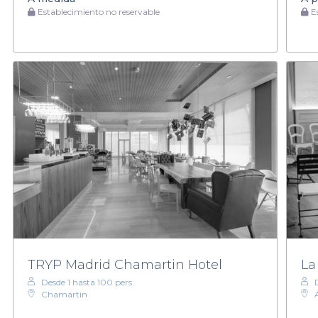
Establecimiento no reservable
Es
TRYP Madrid Chamartin Hotel
La
Desde 1 hasta 100 pers.
Chamartin