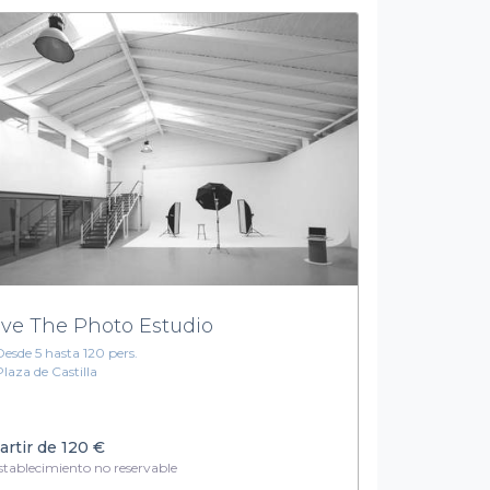
ve The Photo Estudio
Desde 5 hasta 120 pers.
Plaza de Castilla
artir de
120 €
tablecimiento no reservable