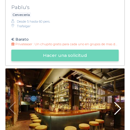
Pablu's
Cervecería
Desde 5 hasta 60 pers.
Trafalgar
€
Barato
Privateaser :
Un chupito gratis para cada uno en grupos de mas de 20 personas!
Hacer una solicitud