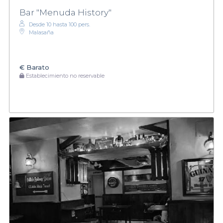
Bar "Menuda History"
Desde 10 hasta 100 pers.
Malasaña
€
Barato
Establecimiento no reservable