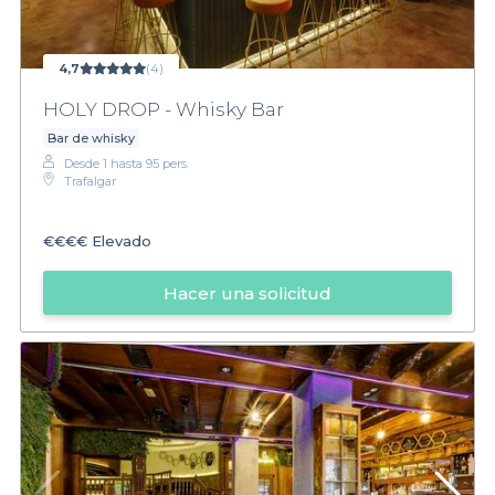
4,7
(4)
HOLY DROP - Whisky Bar
Bar de whisky
Desde 1 hasta 95 pers.
Trafalgar
€€€€
Elevado
Hacer una solicitud