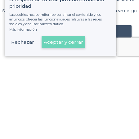
Privateaser cada mes.
prioridad
Sin comisiones y sin compromiso, pagas una cantidad fija sin riesgo
Las cookies nos permiten personalizar el contenido y los
de ver la factura.
anuncios, ofrecer las funcionalidades relativas a las redes
sociales y analizar nuestro tráfico.
Más información
Registrar mi establecimiento
Rechazar
Aceptar y cerrar
Ya es cliente
Malasaña - Alrededores
<
Los mejores pubs ingleses - Universidad, Madrid
Malasaña - Tipos de locales
<
Los mejores bares - Malasaña, Madrid
Los mejores bares nocturnos - Malasaña, Madrid