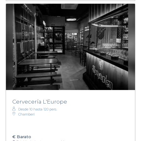
Cervecería L'Europe
Desde 10 hasta 120 pers.
Chamberí
€
Barato