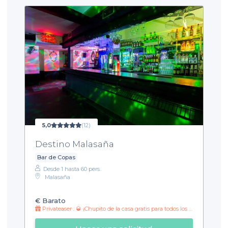
5,0
(12)
Destino Malasaña
Bar de Copas
Desde 1 hasta 60 pers.
Malasaña
€
Barato
Privateaser : 🥃 ¡Chupito de la casa gratis para todos los grupos! 🎉