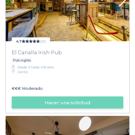
4,7
(20)
El Canalla Irish Pub
Pub inglés
Desde 3 hasta 450 pers.
Centro
€€€
Moderado
Hacer una solicitud