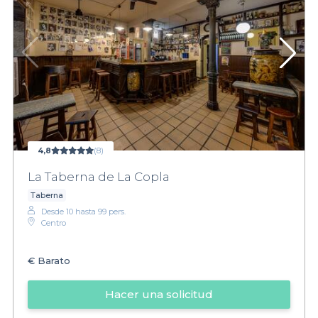
4,8
(8)
La Taberna de La Copla
Taberna
Desde 10 hasta 99 pers.
Centro
€
Barato
Hacer una solicitud