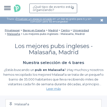
¿Qué tipo de evento estás
organizando?
Truco: ¡
Privatizar un espacio privado
en un bar es gratis para ti y sin
✖
comisión para los encargados!
Privateaser
Bares en España
Madrid
Centro
Universidad
Malasaña
Los mejores pubs ingleses - Malasaña, Madrid
Los mejores pubs ingleses -
Malasaña, Madrid
Nuestra selección de 4 bares
¿Estás buscando un
pub en Malasaña
? ¡Hay muchos y nosotros
hemos recopilado los mejores! Malasaña se trata de un pequeño
barrio de 35.000 habitantes que lleva recibiendo miles de
visitantes cada fin de semana durante décadas, al principio
Leer más
atraídos por La Movida y actualmente por haberse convertido
en uno de los principales barrios hipster en España. En el barrio
de Malasaña la oferta de bares y pubs es muy amplia y variada.
Existen pubs de todo tipo y para todo tipo de gustos: en algunos
Malasaña