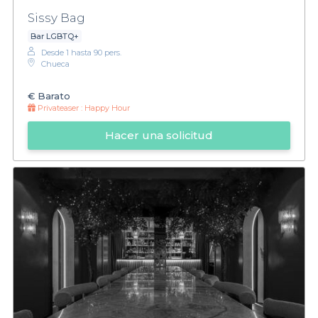
Sissy Bag
Bar LGBTQ+
Desde 1 hasta 90 pers.
Chueca
€
Barato
Privateaser :
Happy Hour
Hacer una solicitud