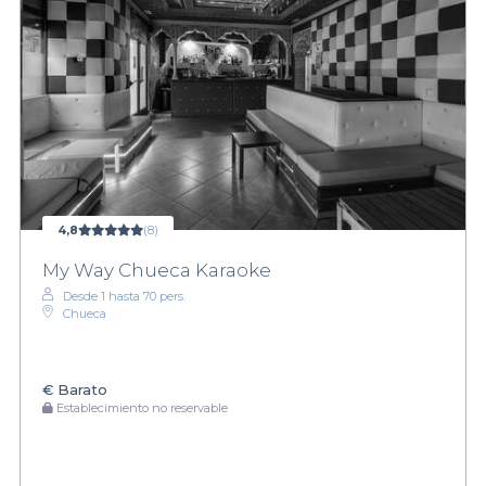
4,8
(8)
My Way Chueca Karaoke
Desde 1 hasta 70 pers.
Chueca
€
Barato
Establecimiento no reservable