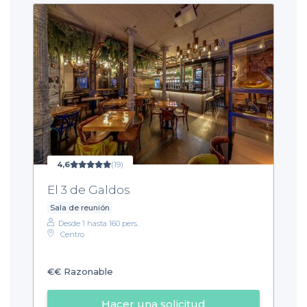
4,6
(19)
El 3 de Galdos
Sala de reunión
Desde 1 hasta 160 pers.
Centro
€€
Razonable
Hacer una solicitud