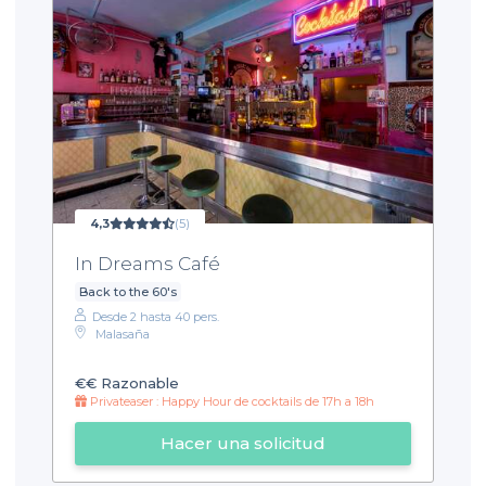
4,3
(5)
In Dreams Café
Back to the 60's
Desde 2 hasta 40 pers.
Malasaña
€€
Razonable
Privateaser : Happy Hour de cocktails de 17h a 18h
Hacer una solicitud