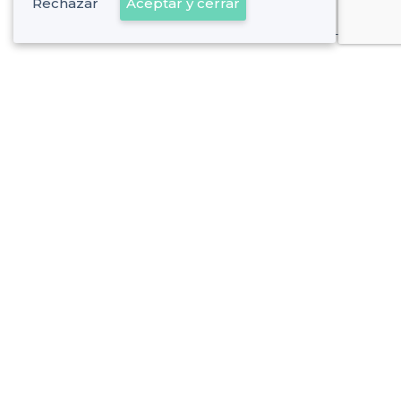
Rechazar
Aceptar y cerrar
Ya es cliente
Chueca - Alrededores
<
Los mejores bares con karaoke - Justicia, Madrid
Chueca - Tipos de locales
<
Top Bares en Chueca Madrid
Top Bares con Discoteca en Chueca en Madrid
Sobre Privateaser