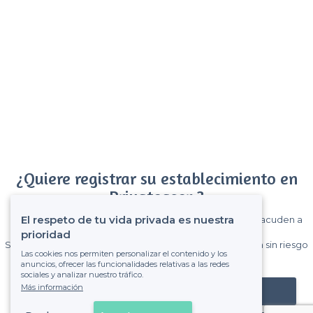
¿Quiere registrar su establecimiento en
Privateaser ?
El respeto de tu vida privada es nuestra
Gane muchos clientes entre el millón de visitantes que acuden a
Privateaser cada mes.
prioridad
Sin comisiones y sin compromiso, pagas una cantidad fija sin riesgo
Las cookies nos permiten personalizar el contenido y los
de ver la factura.
anuncios, ofrecer las funcionalidades relativas a las redes
sociales y analizar nuestro tráfico.
Más información
Registrar mi establecimiento