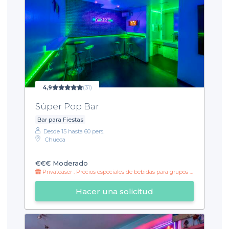
4,9
(31)
Súper Pop Bar
Bar para Fiestas
Desde 15 hasta 60 pers.
Chueca
€€€
Moderado
Privateaser : Precios especiales de bebidas para grupos toda la noche
Hacer una solicitud