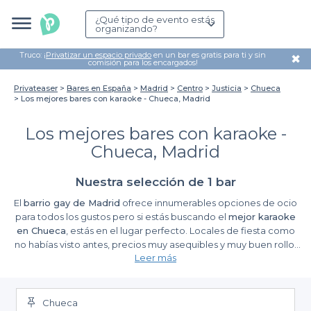
¿Qué tipo de evento estás
organizando?
Truco: ¡
Privatizar un espacio privado
en un bar es gratis para ti y sin
✖
comisión para los encargados!
Privateaser
Bares en España
Madrid
Centro
Justicia
Chueca
Los mejores bares con karaoke - Chueca, Madrid
Los mejores bares con karaoke -
Chueca, Madrid
Nuestra selección de 1 bar
El
barrio gay de Madrid
ofrece innumerables opciones de ocio
para todos los gustos pero si estás buscando el
mejor karaoke
en Chueca
, estás en el lugar perfecto. Locales de fiesta como
no habías visto antes, precios muy asequibles y muy buen rollo.
Leer más
Este barrio es uno de los más cosmopolitas y divertidos del
momento en Madrid, cuenta con
karaokes para todos los
gustos
por lo que no nos cabe duda de que si eliges esta zona
como opción para salir con tus amigos o para hacer un evento
Chueca