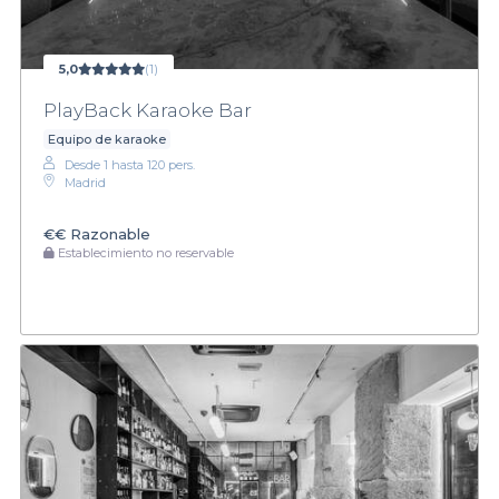
5,0
(1)
PlayBack Karaoke Bar
Equipo de karaoke
Desde 1 hasta 120 pers.
Madrid
€€
Razonable
Establecimiento no reservable