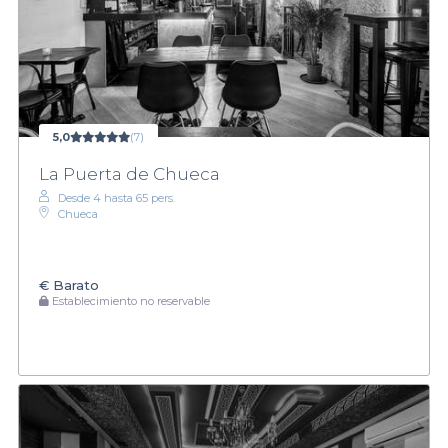
5,0
(7)
La Puerta de Chueca
Desde 4 hasta 65 pers.
Chueca
€
Barato
Establecimiento no reservable