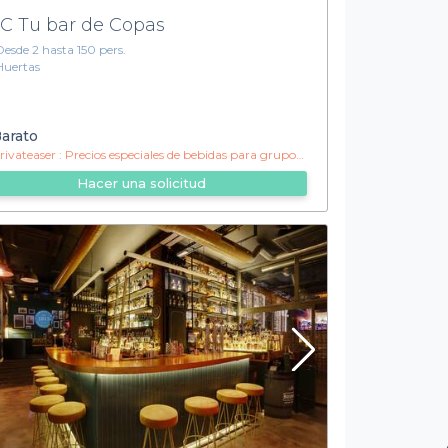
C Tu bar de Copas
Desde 2 hasta 150 pers.
Huertas
arato
ivateaser :
Precios especiales de bebidas para grupos toda la noche
Hacer una solicitud