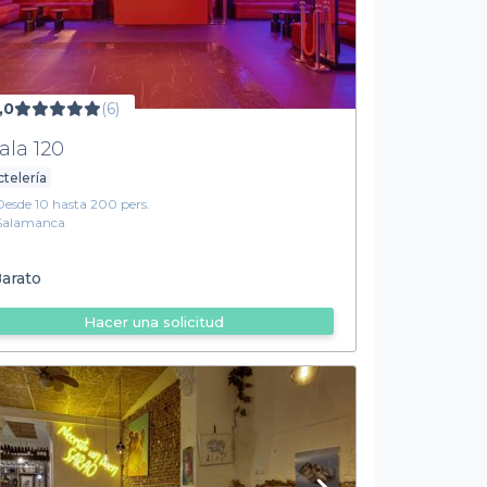
,0
(6)
ala 120
telería
Desde 10 hasta 200 pers.
Salamanca
arato
Hacer una solicitud