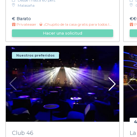
Desde 1 hasta 60 pers.
Malasaña
€
Barato
€€
Privateaser :
🥃 ¡Chupito de la casa gratis para todos los grupos! 🎉
Pr
Hacer una solicitud
Nuestros preferidos
4
Club 46
La