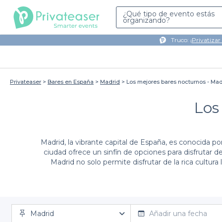
¿Qué tipo de evento estás
organizando?
Truco: ¡
Privatizar
Privateaser
Bares en España
Madrid
Los mejores bares nocturnos - Mad
Los
Madrid, la vibrante capital de España, es conocida p
ciudad ofrece un sinfín de opciones para disfrutar
Madrid no solo permite disfrutar de la rica cultur
Organizar una salida en grupo puede ser un desafío, 
Madrid
bares nocturnos
en el corazón de Madrid, todos list
Añadir una fecha