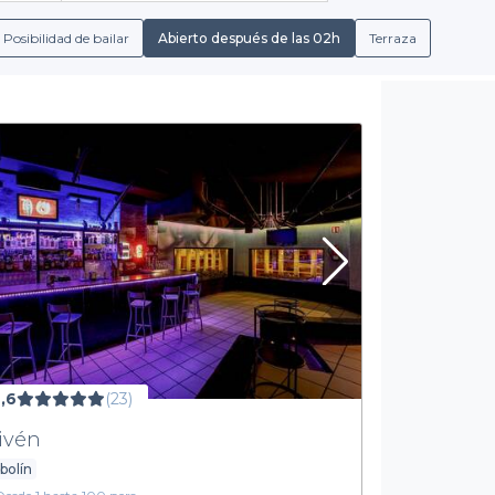
tivo, adaptados a cualquier preferencia. Además, encontrarás con
ús grupales y opciones de bebidas para satisfacer todos los gus
Posibilidad de bailar
Abierto después de las 02h
Terraza
Una experiencia adaptada a tus necesidades
plia oferta de bebidas, que van desde cócteles exclusivos hast
ue garantiza una experiencia más económica y conveniente. Cada 
asta los clásicos de La Latina que te transportan a otra época.
elebración especial, estamos aquí para ayudarte a encontrar el 
leña con
Privateaser
. Explora nuestras opciones, encuentra el bar
 a reservar tu lugar en uno de los mejores bares de Madrid. ¡Tu no
,6
(23)
ivén
bolín