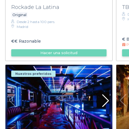
Rockade La Latina
TB
Original
Desde 2 hasta 100 pers.
Madrid
€
B
€€
Razonable
Pr
Hacer una solicitud
Nuestros preferidos