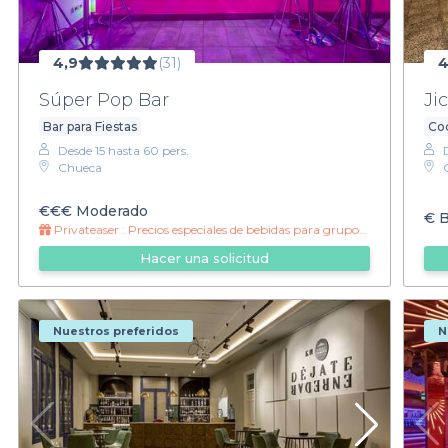
4,9
(31)
4
Súper Pop Bar
Ji
Bar para Fiestas
Coc
Desde 15 hasta 60 pers.
Chueca
€€€
Moderado
€
B
Privateaser :
Precios especiales de bebidas para grupos toda la noche
Hacer una solicitud
Nuestros preferidos
N