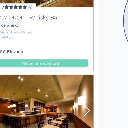
,7
(4)
LY DROP - Whisky Bar
 de whisky
Desde 1 hasta 95 pers.
Trafalgar
€€
Elevado
Hacer una solicitud