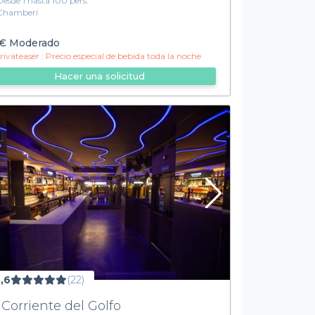
Desde 1 hasta 100 pers.
Chamberí
€
Moderado
ivateaser :
Precio especial de bebida toda la noche
Hacer una solicitud
,6
(22)
 Corriente del Golfo