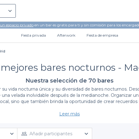
 un espacio privado
en un bar es gratis para ti y sin comisión para los encargad
Fiesta privada
Afterwork
Fiesta de empresa
rid
 mejores bares nocturnos - Ma
Nuestra selección de 70 bares
or su vida nocturna única y su diversidad de bares nocturnos. Des
 de una velada inolvidable después de la medianoche. Organizar u
a local, sino que también brinda la oportunidad de crear recuerd
Leer más
La facilidad de reservar con Privateaser
pero con
Privateaser
, la tarea se vuelve mucho más sencilla. Nu
os para ofrecerte una experiencia excepcional. Con solo unos clic
Añadir participantes