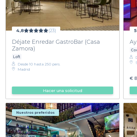
4,8
(23)
5
Déjate Enredar GastroBar (Casa
Ay
Zamora)
Coc
Loft
Desde 10 hasta 250 pers.
Madrid
€
B
Hacer una solicitud
Nuestros preferidos