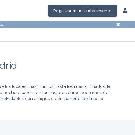
Registrar mi establecimiento
✖
os!
drid
de los locales más íntimos hasta los más animados, la
na noche especial en los mejores bares nocturnos de
os inolvidables con amigos o compañeros de trabajo.
estra plataforma te conecta con una amplia variedad de
s, podrás explorar diferentes opciones, desde bares de