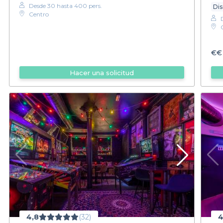
Desde 30 hasta 400 pers.
Di
Centro
€€
Hacer una solicitud
4,8
(32)
4