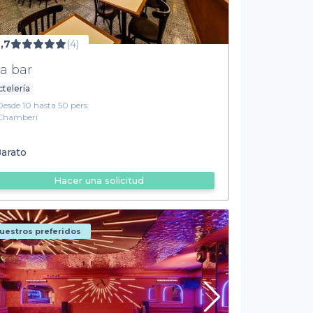
,7
(4)
ca bar
telería
Desde 10 hasta 50 pers.
Chamberí
arato
Hacer una solicitud
uestros preferidos