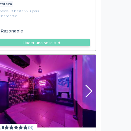
scoteca
Desde 10 hasta 220 pers.
Chamartin
Razonable
Hacer una solicitud
,8
(8)