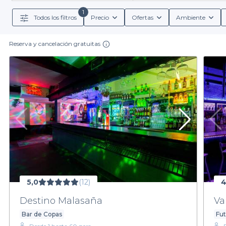
cócteles elaborados hasta locales con un ambiente fes
men
1
Todos los filtros
Precio
Ofertas
Ambiente
Reserva y cancelación gratuitas
Los bares nocturnos en Madrid son conocidos por su am
acceder a descuentos y beneficios al reservar, lo q
desde locales en Malasaña que pulsan con energía h
afterwork o una c
Ven y descubre la magia de la vida nocturna madri
noche. Te invitamos a dar el siguiente paso y
5,0
(12)
4
Destino Malasaña
Va
Bar de Copas
Fut