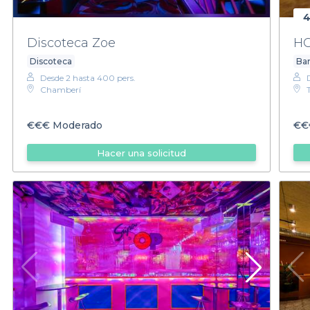
4
Discoteca Zoe
HO
Discoteca
Bar
Desde 2 hasta 400 pers.
Chamberí
€€€
Moderado
€€
Hacer una solicitud