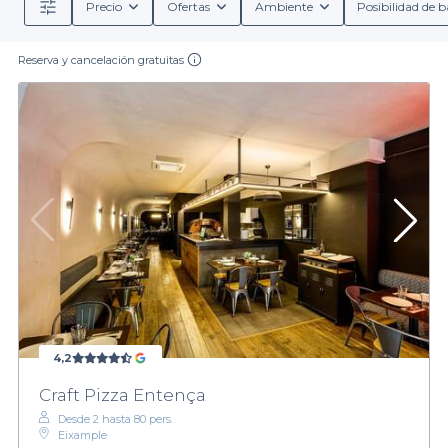
Precio
Ofertas
Ambiente
Posibilidad de b
Reserva y cancelación gratuitas
4,2
Craft Pizza Entença
Desde 2 hasta 80 pers.
Eixample