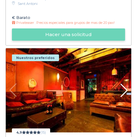
Sant Antoni
€
Barato
Privateaser :
Precios especiales para grupos de mas de 20 pax!
Hacer una solicitud
Nuestros preferidos
4,9
(15)