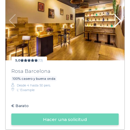
5,0
(13)
Rosa Barcelona
100% casero y buena onda
Desde 4 hasta 50 pers.
L' Eixample
€
Barato
Hacer una solicitud