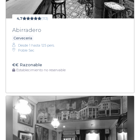
4,7
(113)
Abirradero
Cervecería
Desde 1 hasta 125 pers.
Poble Sec
€€
Razonable
Establecimiento no reservable