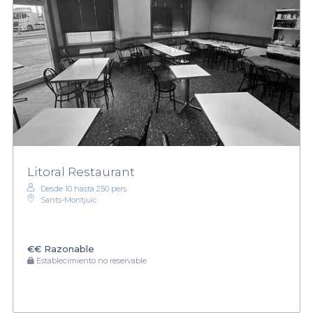
Litoral Restaurant
Desde 10 hasta 250 pers.
Sants-Montjuïc
€€
Razonable
Establecimiento no reservable