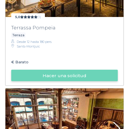
5,0
(1)
Terrassa Pompeia
Terraza
Desde 12 hasta 180 pers.
Sants-Montjuïc
€
Barato
Hacer una solicitud