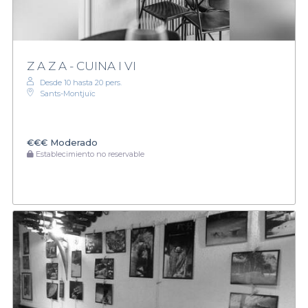
Z A Z A - CUINA I VI
Desde 10 hasta 20 pers.
Sants-Montjuïc
€€€
Moderado
Establecimiento no reservable