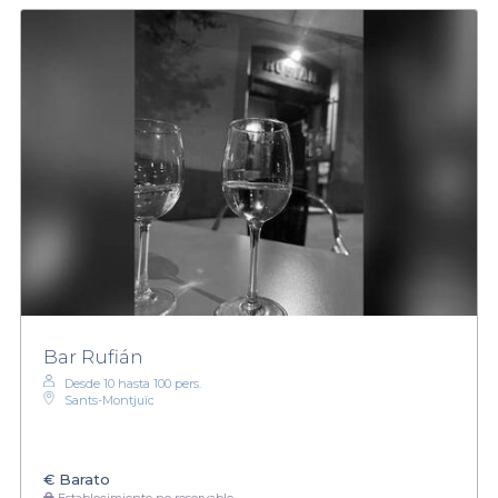
Bar Rufián
Desde 10 hasta 100 pers.
Sants-Montjuïc
€
Barato
Establecimiento no reservable