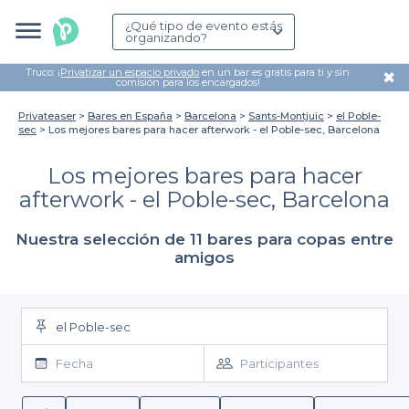
¿Qué tipo de evento estás
organizando?
Truco: ¡
Privatizar un espacio privado
en un bar es gratis para ti y sin
✖
comisión para los encargados!
Privateaser
Bares en España
Barcelona
Sants-Montjuïc
el Poble-
sec
Los mejores bares para hacer afterwork - el Poble-sec, Barcelona
Los mejores bares para hacer
afterwork - el Poble-sec, Barcelona
Nuestra selección de 11 bares para copas entre
amigos
el Poble-sec
Fecha
Participantes