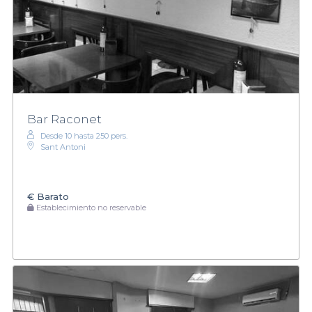
Bar Raconet
Desde 10 hasta 250 pers.
Sant Antoni
€
Barato
Establecimiento no reservable