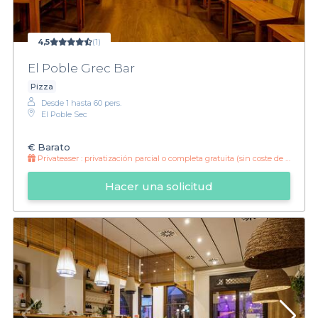
4,5
(1)
El Poble Grec Bar
Pizza
Desde 1 hasta 60 pers.
El Poble Sec
€
Barato
Privateaser :
privatización parcial o completa gratuita (sin coste de privatización) hasta el mes de marzo!
Hacer una solicitud