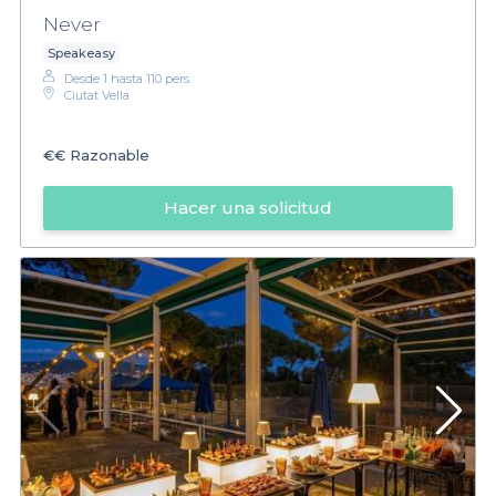
Never
Speakeasy
Desde 1 hasta 110 pers.
Ciutat Vella
€€
Razonable
Hacer una solicitud