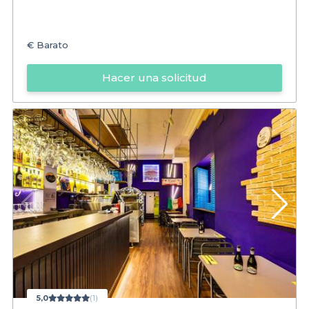
€
Barato
Hacer una solicitud
5,0
(1)