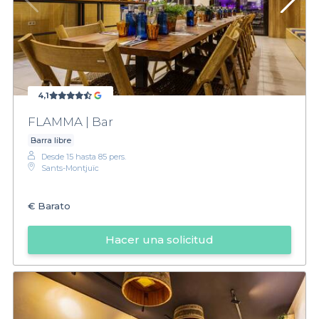
4,1
FLAMMA | Bar
Barra libre
Desde 15 hasta 85 pers.
Sants-Montjuïc
€
Barato
Hacer una solicitud