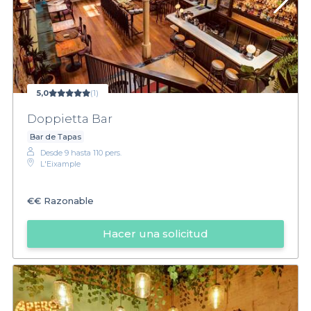
5,0
(1)
Doppietta Bar
Bar de Tapas
Desde 9 hasta 110 pers.
L'Eixample
€€
Razonable
Hacer una solicitud