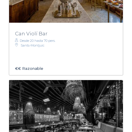
Can Violí Bar
Desde 20 hasta 70 pers.
Sants-Montjuïc
€€
Razonable