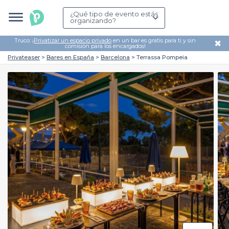
¿Qué tipo de evento estás
organizando?
Truco: ¡
Privatizar un espacio privado
en un bar es gratis para ti y sin
✖
comisión para los encargados!
Privateaser
Bares en España
Barcelona
Terrassa Pompeia