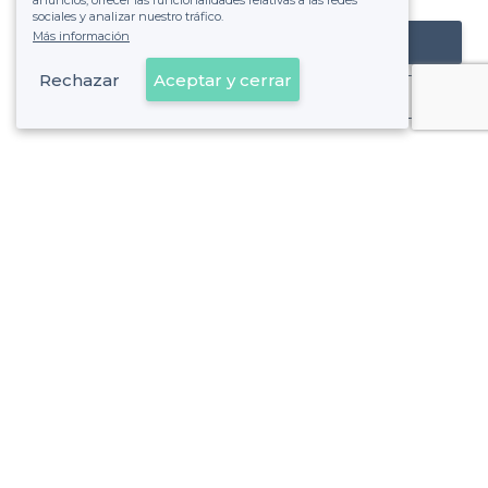
anuncios, ofrecer las funcionalidades relativas a las redes
sociales y analizar nuestro tráfico.
Más información
Registrar mi establecimiento
Rechazar
Aceptar y cerrar
Ya es cliente
Sobre Privateaser
Privateaser en Francia
Ayuda
Registrar mi establecimiento
Política de privacidad
Condiciones generales de uso
Contáctenos