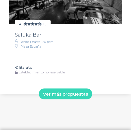
4,1
(10)
Saluka Bar
Desde 1 hasta 120 pers.
Plaza España
€
Barato
Establecimiento no reservable
Ver más propuestas