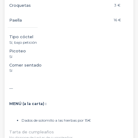
Croquetas
3 €
Paella
16 €
Tipo cóctel
Sí, bajo petición
Picoteo
Sí
Comer sentado
Sí
__
MENÚ (a la carta) :
Dados de solomillo a las hierbas por 15€
Tarta de cumpleaños
No dispone de tartas de cumpleaños