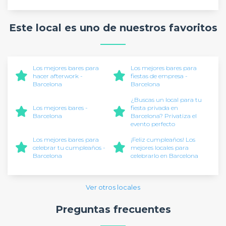
Este local es uno de nuestros favoritos
Los mejores bares para
Los mejores bares para
hacer afterwork -
fiestas de empresa -
Barcelona
Barcelona
¿Buscas un local para tu
Los mejores bares -
fiesta privada en
Barcelona
Barcelona? Privatiza el
evento perfecto
Los mejores bares para
¡Feliz cumpleaños! Los
celebrar tu cumpleaños -
mejores locales para
Barcelona
celebrarlo en Barcelona
Ver otros locales
Preguntas frecuentes