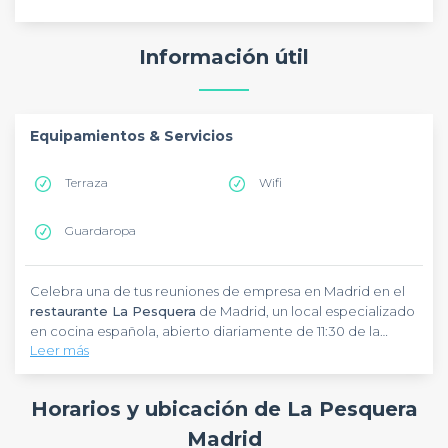
Información útil
Equipamientos & Servicios
Terraza
Wifi
Guardaropa
Celebra una de tus reuniones de empresa en Madrid en el
restaurante La Pesquera
de Madrid, un local especializado
en cocina española, abierto diariamente de 11:30 de la
Leer más
mañana a 12 de la noche, en la calle Ferial, 5. Para nosotros
es uno de los mejores
En el
restaurante La Pesquera
restaurantes en Madrid
están especializados en
, por su
dilatada experiencia en la organización de cualquier tipo
comidas de empresas
y celebraciones de actos sociales.
Horarios y ubicación de La Pesquera
de
Te ofrecen la mejor oferta gastronómica, con la posibilidad
eventos de empresa
.
de confeccionar el menú que mejor se adapte a sus
Madrid