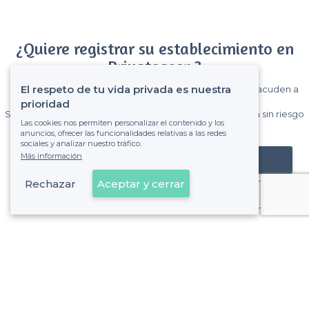
¿Quiere registrar su establecimiento en
Privateaser ?
El respeto de tu vida privada es nuestra
Gane muchos clientes entre el millón de visitantes que acuden a
Privateaser cada mes.
prioridad
Sin comisiones y sin compromiso, pagas una cantidad fija sin riesgo
Las cookies nos permiten personalizar el contenido y los
de ver la factura.
anuncios, ofrecer las funcionalidades relativas a las redes
sociales y analizar nuestro tráfico.
Más información
Registrar mi establecimiento
Rechazar
Aceptar y cerrar
Ya es cliente
Sobre Privateaser