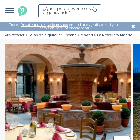
¿Qué tipo de evento estás
organizando?
Truco: ¡
Privatizar un espacio privado
en un bar es gratis para ti y sin
✖
comisión para los encargados!
Privateaser
Salas de alquiler en España
Madrid
La Pesquera Madrid