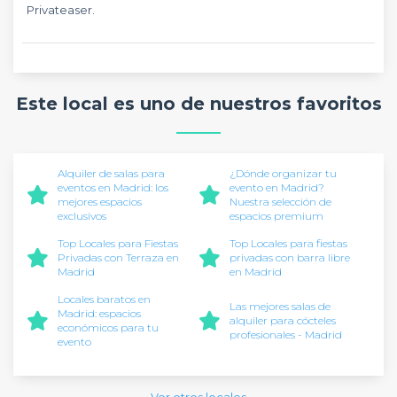
Privateaser.
Este local es uno de nuestros favoritos
Alquiler de salas para
¿Dónde organizar tu
eventos en Madrid: los
evento en Madrid?
mejores espacios
Nuestra selección de
exclusivos
espacios premium
Top Locales para Fiestas
Top Locales para fiestas
Privadas con Terraza en
privadas con barra libre
Madrid
en Madrid
Locales baratos en
Las mejores salas de
Madrid: espacios
alquiler para cócteles
económicos para tu
profesionales - Madrid
evento