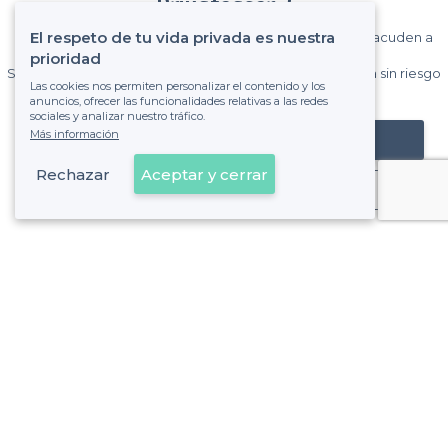
Privateaser ?
El respeto de tu vida privada es nuestra
Gane muchos clientes entre el millón de visitantes que acuden a
Privateaser cada mes.
prioridad
Sin comisiones y sin compromiso, pagas una cantidad fija sin riesgo
Las cookies nos permiten personalizar el contenido y los
de ver la factura.
anuncios, ofrecer las funcionalidades relativas a las redes
sociales y analizar nuestro tráfico.
Más información
Registrar mi establecimiento
Rechazar
Aceptar y cerrar
Ya es cliente
Sobre Privateaser
Privateaser en Francia
Ayuda
Registrar mi establecimiento