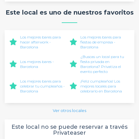
Este local es uno de nuestros favoritos
Los mejores bares para
Los mejores bares para
hacer afterwork -
fiestas de empresa -
Barcelona
Barcelona
¿Buscas un local para tu
Los mejores bares -
fiesta privada en
Barcelona
Barcelona? Privatiza el
evento perfecto
Los mejores bares para
¡Feliz cumpleaños! Los
celebrar tu cumpleaños -
mejores locales para
Barcelona
celebrarlo en Barcelona
Ver otros locales
Este local no se puede reservar a través
Privateaser