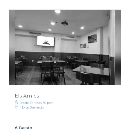
Els Amics
Desde 10 hasta 50 pers.
Horta Guinardo
€
Barato