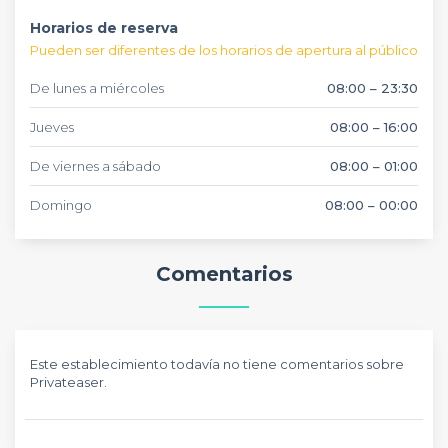
perfectamente vuestros lomitos. Con capacidad para
Horarios de reserva
grupos y opción de servicio para llevar, este restaurante
argentino en Barcelona ofrece flexibilidad para todo tipo
Pueden ser diferentes de los horarios de apertura al público
de eventos informales y cenas entre amigos.
De lunes a miércoles
08:00 – 23:30
Jueves
08:00 – 16:00
De viernes a sábado
08:00 – 01:00
Domingo
08:00 – 00:00
Comentarios
Este establecimiento todavía no tiene comentarios sobre
Privateaser.