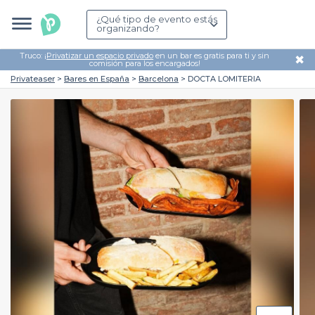
¿Qué tipo de evento estás
organizando?
Truco: ¡
Privatizar un espacio privado
en un bar es gratis para ti y sin
✖
comisión para los encargados!
Privateaser
Bares en España
Barcelona
DOCTA LOMITERIA