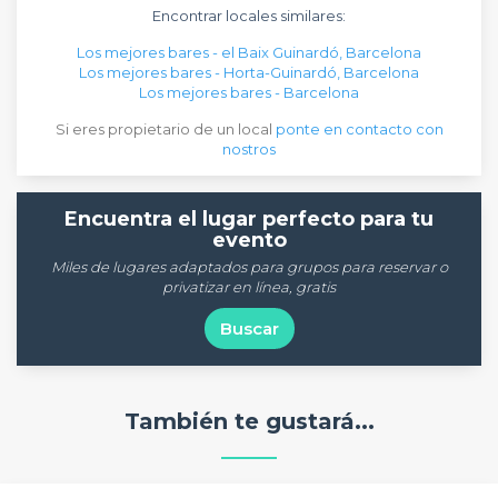
Encontrar locales similares:
Los mejores bares - el Baix Guinardó, Barcelona
Los mejores bares - Horta-Guinardó, Barcelona
Los mejores bares - Barcelona
Si eres propietario de un local
ponte en contacto con
nostros
Encuentra el lugar perfecto para tu
evento
Miles de lugares adaptados para grupos para reservar o
privatizar en línea, gratis
Buscar
También te gustará...