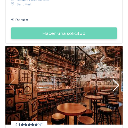
Sant Marti
€
Barato
Hacer una solicitud
4,8
(41)