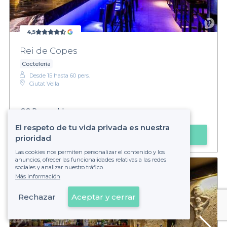
4,5
Rei de Copes
Coctelería
Desde 15 hasta 60 pers.
Ciutat Vella
€€
Razonable
El respeto de tu vida privada es nuestra
Hacer una solicitud
prioridad
Las cookies nos permiten personalizar el contenido y los
anuncios, ofrecer las funcionalidades relativas a las redes
sociales y analizar nuestro tráfico.
Más información
Rechazar
Aceptar y cerrar
Ver en el mapa