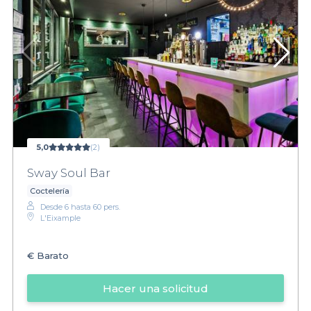
5,0
(2)
Sway Soul Bar
Coctelería
Desde 6 hasta 60 pers.
L'Eixample
€
Barato
Hacer una solicitud