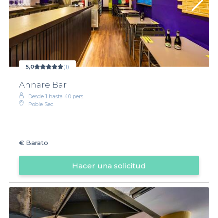
5,0
(1)
Annare Bar
Desde 1 hasta 40 pers.
Poble Sec
€
Barato
Hacer una solicitud