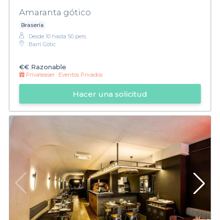
Amaranta gótico
Brasería
Desde 10 hasta 50 pers.
Barri Gòtic
€€
Razonable
Privateaser :
Eventos Privados
Hacer una solicitud