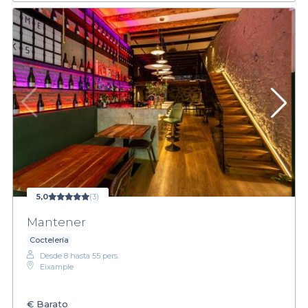
5,0
(3)
Mantener
Coctelería
Desde 8 hasta 55 pers.
Eixample
€
Barato