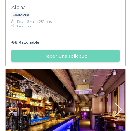
Aloha
Coctelería
Desde 6 hasta 250 pers.
Eixample
€€
Razonable
Hacer una solicitud