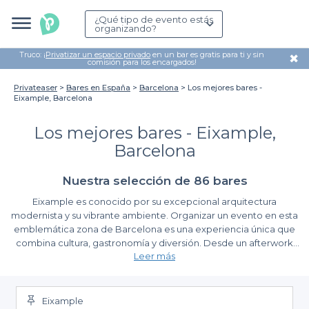
¿Qué tipo de evento estás
organizando?
Truco: ¡
Privatizar un espacio privado
en un bar es gratis para ti y sin
✖
comisión para los encargados!
Privateaser
Bares en España
Barcelona
Los mejores bares -
Eixample, Barcelona
Los mejores bares - Eixample,
Barcelona
Nuestra selección de 86 bares
Eixample es conocido por su excepcional arquitectura
modernista y su vibrante ambiente. Organizar un evento en esta
emblemática zona de Barcelona es una experiencia única que
combina cultura, gastronomía y diversión. Desde un afterwork
Leer más
relajado hasta una celebración especial, Eixample ofrece una
variedad de bares que se adaptan a todas tus necesidades.
Simplicidad y diversidad en tus reservas
En Privateaser, hemos seleccionado los mejores bares en
Eixample