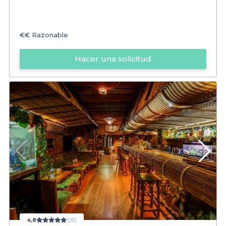
€€
Razonable
Hacer una solicitud
4,8
(20)