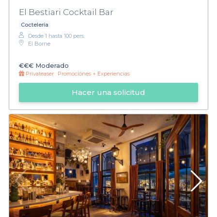
El Bestiari Cocktail Bar
Coctelería
Desde 1 hasta 100 pers.
El Borne
€€€
Moderado
Privateaser :
Promociónes + Experiencias
Hacer una solicitud