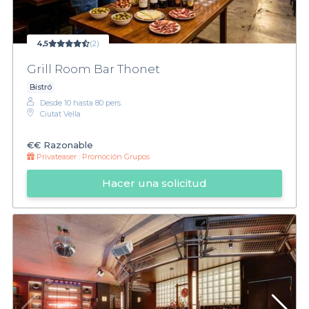
4,5
(2)
Grill Room Bar Thonet
Bistró
Desde 10 hasta 80 pers.
Ciutat Vella
€€
Razonable
Privateaser :
Promoción Grupos
Hacer una solicitud