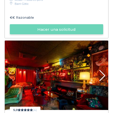
Barri Gòtic
€€
Razonable
Hacer una solicitud
5,0
(4)