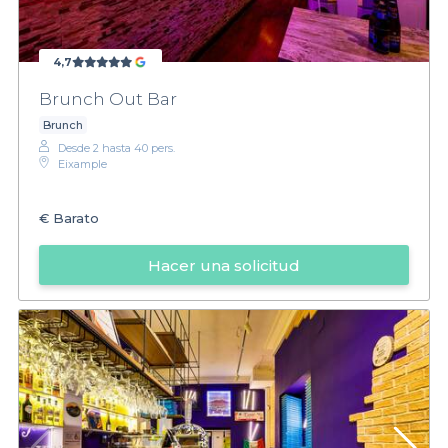
4,7
Brunch Out Bar
Brunch
Desde 2 hasta 40 pers.
Eixample
€
Barato
Hacer una solicitud