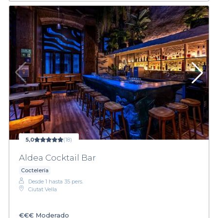
5,0
(18)
Aldea Cocktail Bar
Coctelería
Desde 1 hasta 35 pers.
Ciutat Vella
€€€
Moderado