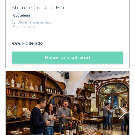
Strange Cocktail Bar
Coctelería
Desde 1 hasta 59 pers.
Ciutat Vella
€€€
Moderado
Hacer una solicitud