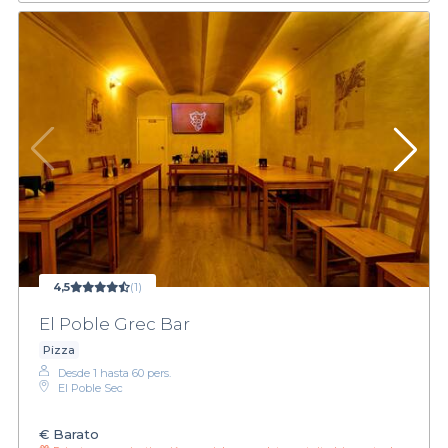
4,5
(1)
El Poble Grec Bar
Pizza
Desde 1 hasta 60 pers.
El Poble Sec
€
Barato