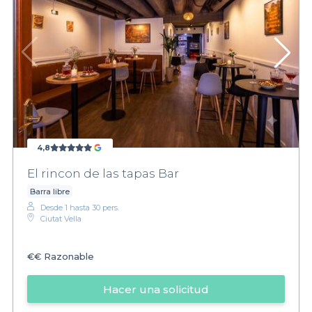
4,8
El rincon de las tapas Bar
Barra libre
Desde 1 hasta 30 pers.
Ciutat Vella
€€
Razonable
Hacer una solicitud