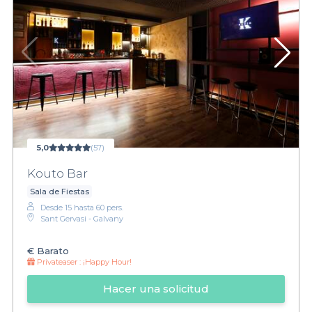
5,0
(57)
Kouto Bar
Sala de Fiestas
Desde 15 hasta 60 pers.
Sant Gervasi - Galvany
€
Barato
Privateaser :
¡Happy Hour!
Hacer una solicitud