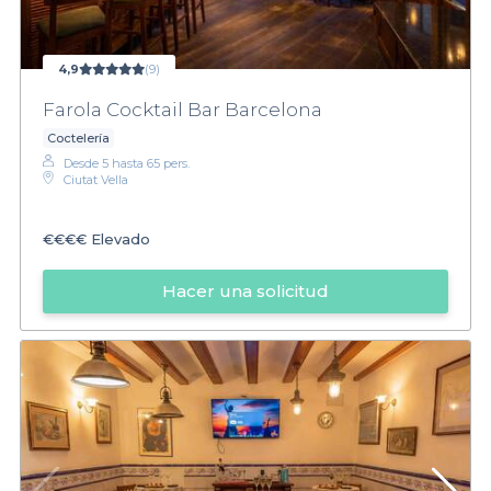
4,9
(9)
Farola Cocktail Bar Barcelona
Coctelería
Desde 5 hasta 65 pers.
Ciutat Vella
€€€€
Elevado
Hacer una solicitud