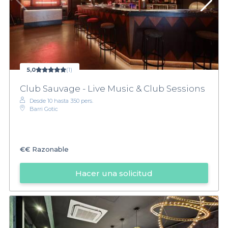
5,0
(1)
Club Sauvage - Live Music & Club Sessions
Desde 10 hasta 350 pers.
Barri Gotic
€€
Razonable
Hacer una solicitud