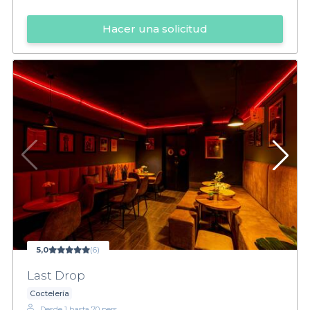
Hacer una solicitud
5,0
(6)
Last Drop
Coctelería
Desde 1 hasta 70 pers.