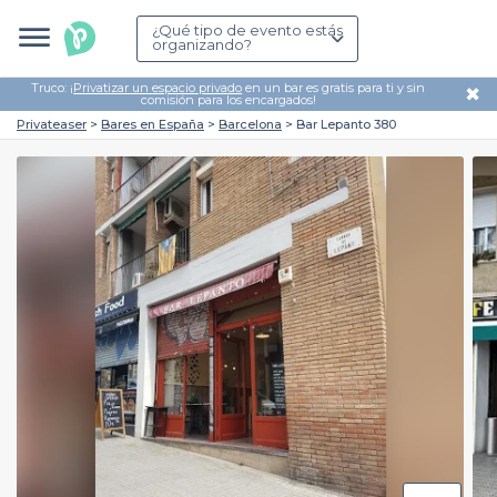
¿Qué tipo de evento estás
organizando?
Truco: ¡
Privatizar un espacio privado
en un bar es gratis para ti y sin
✖
comisión para los encargados!
Privateaser
Bares en España
Barcelona
Bar Lepanto 380