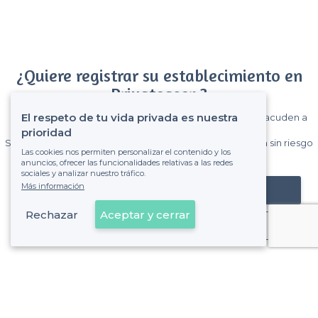
¿Quiere registrar su establecimiento en
Privateaser ?
El respeto de tu vida privada es nuestra
Gane muchos clientes entre el millón de visitantes que acuden a
Privateaser cada mes.
prioridad
Sin comisiones y sin compromiso, pagas una cantidad fija sin riesgo
Las cookies nos permiten personalizar el contenido y los
de ver la factura.
anuncios, ofrecer las funcionalidades relativas a las redes
sociales y analizar nuestro tráfico.
Más información
Registrar mi establecimiento
Rechazar
Aceptar y cerrar
Ya es cliente