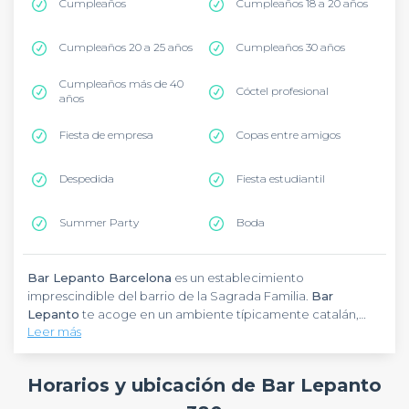
Cumpleaños
Cumpleaños 18 a 20 años
Cumpleaños 20 a 25 años
Cumpleaños 30 años
Cumpleaños más de 40
Cóctel profesional
años
Fiesta de empresa
Copas entre amigos
Despedida
Fiesta estudiantil
Summer Party
Boda
Bar Lepanto Barcelona
es un establecimiento
imprescindible del barrio de la Sagrada Familia.
Bar
Lepanto
te acoge en un ambiente típicamente catalán,
Leer más
perfecto para tus eventos en grupo. Especializado en tapas
generosas y cocina mediterránea auténtica,
Bar Lepanto
es el lugar ideal para tus afterworks, cumpleaños o comidas
Horarios y ubicación de Bar Lepanto
con compañeros. El establecimiento cuenta con una
hermosa terraza soleada y un espacio interior acogedor