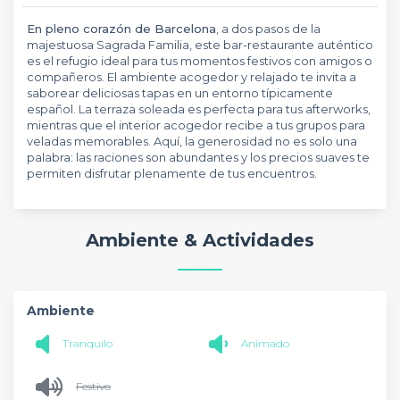
En pleno corazón de Barcelona
, a dos pasos de la
majestuosa Sagrada Familia, este bar-restaurante auténtico
es el refugio ideal para tus momentos festivos con amigos o
compañeros. El ambiente acogedor y relajado te invita a
saborear deliciosas tapas en un entorno típicamente
español. La terraza soleada es perfecta para tus afterworks,
mientras que el interior acogedor recibe a tus grupos para
veladas memorables. Aquí, la generosidad no es solo una
palabra: las raciones son abundantes y los precios suaves te
permiten disfrutar plenamente de tus encuentros.
Ambiente & Actividades
Ambiente
Tranquilo
Animado
Festivo