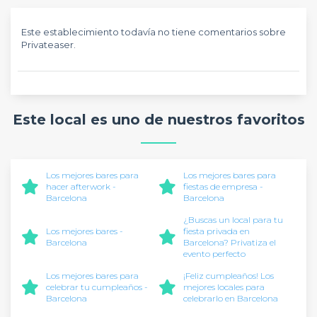
Este establecimiento todavía no tiene comentarios sobre
Privateaser.
Este local es uno de nuestros favoritos
Los mejores bares para
Los mejores bares para
hacer afterwork -
fiestas de empresa -
Barcelona
Barcelona
¿Buscas un local para tu
Los mejores bares -
fiesta privada en
Barcelona
Barcelona? Privatiza el
evento perfecto
Los mejores bares para
¡Feliz cumpleaños! Los
celebrar tu cumpleaños -
mejores locales para
Barcelona
celebrarlo en Barcelona