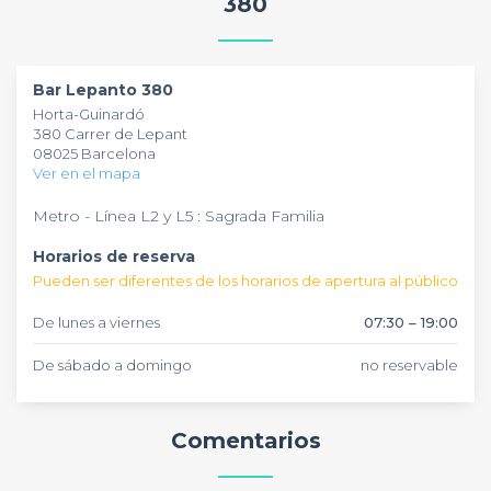
380
que puede recibir a tus grupos.
Bar Lepanto
ofrece una
carta variada de bebidas y tapas tradicionales, ideal para
compartir buenos momentos entre amigos o compañeros
en un ambiente cordial y relajado.
Bar Lepanto 380
Horta-Guinardó
380 Carrer de Lepant
08025 Barcelona
Ver en el mapa
Metro - Línea L2 y L5 : Sagrada Familia
Horarios de reserva
Pueden ser diferentes de los horarios de apertura al público
De lunes a viernes
07:30 – 19:00
De sábado a domingo
no reservable
Comentarios