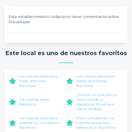
Este establecimiento todavía no tiene comentarios sobre
Privateaser.
Este local es uno de nuestros favoritos
Los mejores bares para
Los mejores bares para
hacer afterwork -
fiestas de empresa -
Barcelona
Barcelona
¿Buscas un local para tu
Los mejores bares -
fiesta privada en
Barcelona
Barcelona? Privatiza el
evento perfecto
Los mejores bares para
¡Feliz cumpleaños! Los
celebrar tu cumpleaños -
mejores locales para
Barcelona
celebrarlo en Barcelona