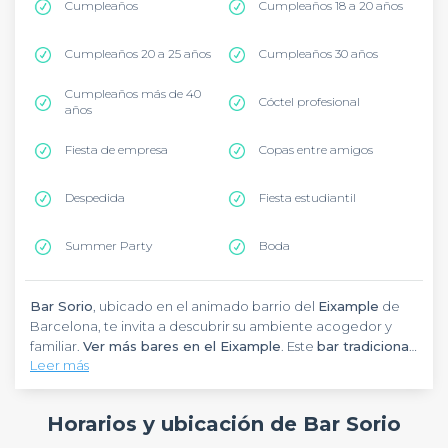
Cumpleaños
Cumpleaños 18 a 20 años
Cumpleaños 20 a 25 años
Cumpleaños 30 años
Cumpleaños más de 40
Cóctel profesional
años
Fiesta de empresa
Copas entre amigos
Despedida
Fiesta estudiantil
Summer Party
Boda
Bar Sorio
, ubicado en el animado barrio del
Eixample
de
Barcelona, te invita a descubrir su ambiente acogedor y
familiar.
Ver más bares en el Eixample
. Este
bar tradicional
Leer más
catalán
destaca por su servicio atento y sus precios justos,
creando el escenario perfecto para tus eventos grupales.
Ya sea para un
afterwork
relajado o una
celebración
Horarios y ubicación de Bar Sorio
especial
, el espacio ofrece la combinación perfecta entre
autenticidad local y comodidad moderna. La terraza