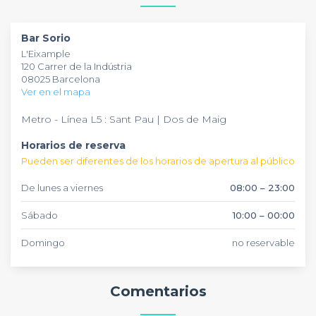
exterior añade un plus para los días soleados, mientras que
el interior mantiene ese encanto característico de los bares
Bar Sorio
de barrio barceloneses.
L'Eixample
120 Carrer de la Indústria
08025 Barcelona
Ver en el mapa
Metro - Línea L5 : Sant Pau | Dos de Maig
Horarios de reserva
Pueden ser diferentes de los horarios de apertura al público
De lunes a viernes
08:00 – 23:00
Sábado
10:00 – 00:00
Domingo
no reservable
Comentarios