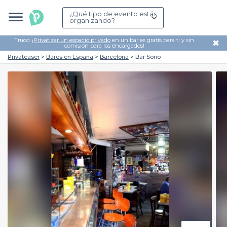
¿Qué tipo de evento estás
organizando?
Truco: ¡
Privatizar un espacio privado
en un bar es gratis para ti y sin
✖
comisión para los encargados!
Privateaser
Bares en España
Barcelona
Bar Sorio