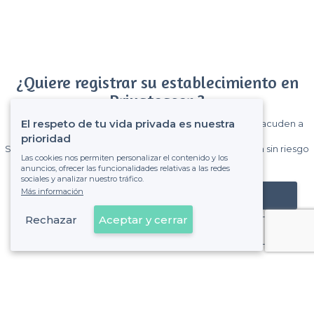
¿Quiere registrar su establecimiento en
Privateaser ?
El respeto de tu vida privada es nuestra
Gane muchos clientes entre el millón de visitantes que acuden a
Privateaser cada mes.
prioridad
Sin comisiones y sin compromiso, pagas una cantidad fija sin riesgo
Las cookies nos permiten personalizar el contenido y los
de ver la factura.
anuncios, ofrecer las funcionalidades relativas a las redes
sociales y analizar nuestro tráfico.
Más información
Registrar mi establecimiento
Rechazar
Aceptar y cerrar
Ya es cliente