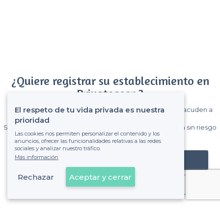
¿Quiere registrar su establecimiento en
Privateaser ?
El respeto de tu vida privada es nuestra
Gane muchos clientes entre el millón de visitantes que acuden a
Privateaser cada mes.
prioridad
Sin comisiones y sin compromiso, pagas una cantidad fija sin riesgo
Las cookies nos permiten personalizar el contenido y los
de ver la factura.
anuncios, ofrecer las funcionalidades relativas a las redes
sociales y analizar nuestro tráfico.
Más información
Registrar mi establecimiento
Rechazar
Aceptar y cerrar
Ya es cliente