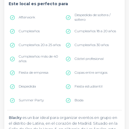
Este local es perfecto para
Despedida de soltera /
Afterwork
soltero
Cumpleaños
Cumpleaños 18 a 20 años
Cumpleaños 20 a 25 años
Cumpleaños 30 años
Cumpleaños más de 40
Cóctel profesional
años
Fiesta de empresa
Copas entre amigos
Despedida
Fiesta estudiantil
Summer Party
Boda
Blacky
es un bar ideal para organizar eventos en grupo en
el distrito de Latina, en el corazón de Madrid. Situado en la
Calle de Osa de la Vega, 5, en el barrio de Las Águilas, este