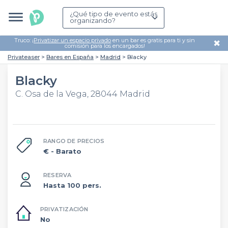
¿Qué tipo de evento estás
organizando?
Truco: ¡
Privatizar un espacio privado
en un bar es gratis para ti y sin
✖
comisión para los encargados!
Privateaser
Bares en España
Madrid
Blacky
Blacky
C. Osa de la Vega, 28044 Madrid
RANGO DE PRECIOS
€
- Barato
RESERVA
Hasta 100 pers.
PRIVATIZACIÓN
No