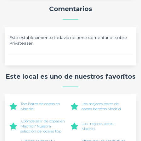
Comentarios
Este establecimiento todavía no tiene comentarios sobre
Privateaser.
Este local es uno de nuestros favoritos
Top Bares de copas en
Los mejores bares de
Madrid
copas baratas Madrid
¿Dónde salir de copas en
Los mejores bares -
Madrid? Nuestra
Madrid
selección de locales top
¿Dónde celebrar tu
Afterwork en Madrid: los