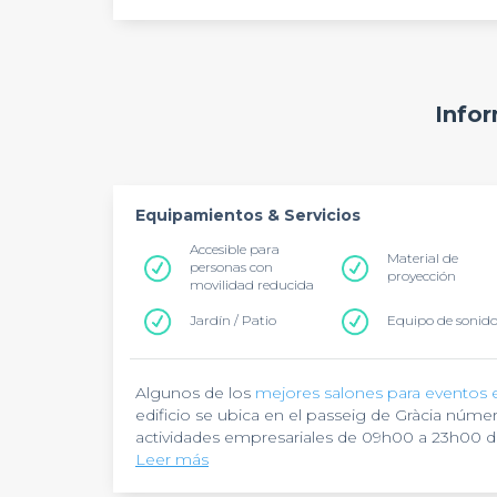
Infor
Equipamientos & Servicios
Accesible para
Material de
personas con
proyección
movilidad reducida
Jardín / Patio
Equipo de sonid
Algunos de los
mejores salones para eventos 
edificio se ubica en el passeig de Gràcia núme
actividades empresariales de 09h00 a 23h00 du
pueden variar dependiendo de las necesidades
Leer más
Majestic Hotel es un hotel de cinco estrellas q