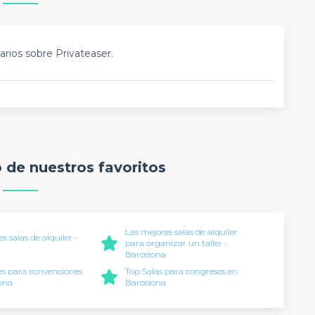
rios sobre Privateaser.
o de nuestros favoritos
Las mejores salas de alquiler
s salas de alquiler -
para organizar un taller -
a
Barcelona
es para convenciones
Top Salas para congresos en
ona
Barcelona