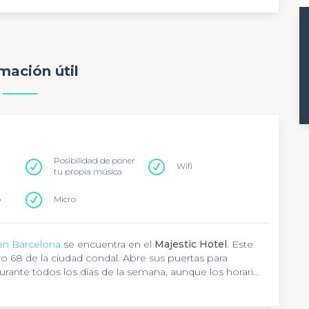
mación útil
Posibilidad de poner
Wifi
tu propia música
o
Micro
en Barcelona
se encuentra en el
Majestic Hotel
. Este
ro 68 de la ciudad condal. Abre sus puertas para
rante todos los días de la semana, aunque los horarios
 de cada celebración.
ue se ubica en el corazón de Barcelona, cerca de la