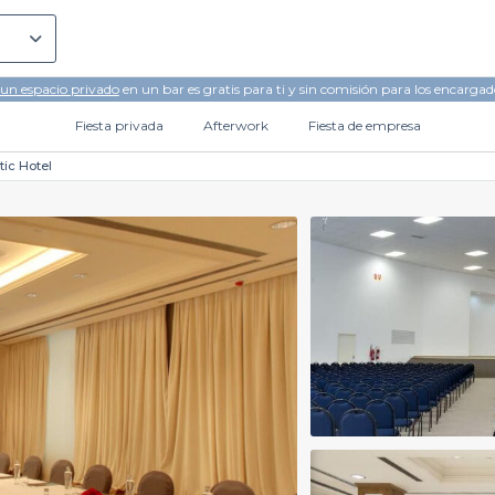
 un espacio privado
en un bar es gratis para ti y sin comisión para los encargad
Fiesta privada
Afterwork
Fiesta de empresa
tic Hotel