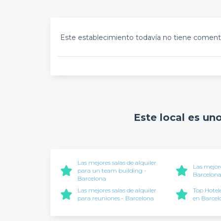
Este establecimiento todavía no tiene comenta
Este local es un
Las mejores salas de alquiler
Las mejore
para un team building -
Barcelon
Barcelona
Las mejores salas de alquiler
Top Hotel
para reuniones - Barcelona
en Barcel