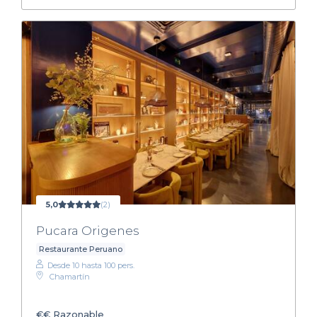
5,0
(2)
Pucara Origenes
Restaurante Peruano
Desde 10 hasta 100 pers.
Chamartín
€€
Razonable