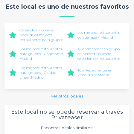
Este local es uno de nuestros favoritos
Cenas de empresa en
Los mejores restaurantes
Madrid: los mejores
con terraza - Madrid
restaurantes para grupos
Los mejores restaurantes
¿Dónde comer en grupo
para grupos - Chamartín,
en Madrid? Nuestra
Madrid
selección de restaurantes
Los mejores restaurantes
Top Restaurantes en
para grupos - Ciudad
Zona Norte Madrid
Lineal, Madrid
Ver otros locales
Este local no se puede reservar a través
Privateaser
Encontrar locales similares: