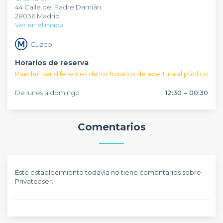
44 Calle del Padre Damián
con una agradable
en este o en otro restaurante de características similares,
terraza
de temporada.
28036 Madrid
ponte en contacto con nuestro equipo de especialistas de
Ver en el mapa
Privateaser
que te asesorarán de manera
gratuita
.
Cuzco
Horarios de reserva
Pueden ser diferentes de los horarios de apertura al público
De lunes a domingo
12:30 – 00:30
Comentarios
Este establecimiento todavía no tiene comentarios sobre
Privateaser.