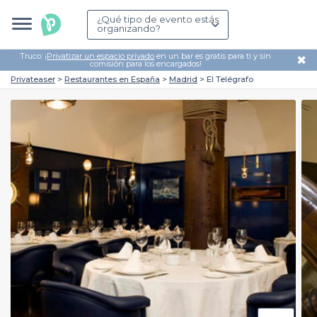
¿Qué tipo de evento estás
organizando?
Truco: ¡
Privatizar un espacio privado
en un bar es gratis para ti y sin
✖
comisión para los encargados!
Privateaser
Restaurantes en España
Madrid
El Telégrafo