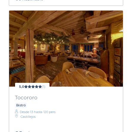
5,0
(1)
Tocororo
Bistró
Desde 13 hasta 120 pers.
Castillejos