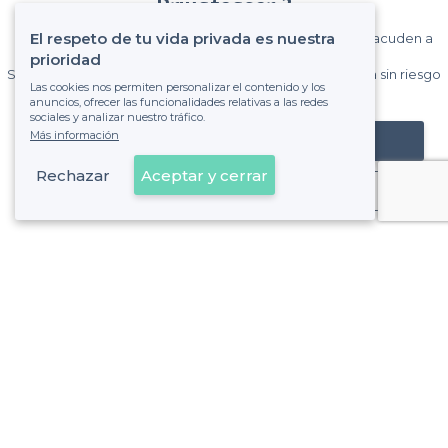
Privateaser ?
El respeto de tu vida privada es nuestra
Gane muchos clientes entre el millón de visitantes que acuden a
Privateaser cada mes.
prioridad
Sin comisiones y sin compromiso, pagas una cantidad fija sin riesgo
Las cookies nos permiten personalizar el contenido y los
de ver la factura.
anuncios, ofrecer las funcionalidades relativas a las redes
sociales y analizar nuestro tráfico.
Más información
Registrar mi establecimiento
Rechazar
Aceptar y cerrar
Ya es cliente
Sobre Privateaser
Privateaser en Francia
Ayuda
Registrar mi establecimiento