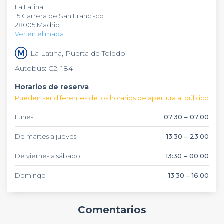
La Latina
arroz, el marisco y el pollo, así como los postres, además de
evento corporativo que necesites, en este restaurante
15 Carrera de San Francisco
unos cócteles deliciosos. Y todo ello se encuentra en el
encontrarás un
menú adaptado a tus exigencias
. Contacta
28005 Madrid
incansable barrio de La Latina. ¿Qué más se le puede pedir?
con nuestro equipo de especialistas para obtener nuevas
Ver en el mapa
sugerencias. Desde
Privateaser
te propondremos otros
establecimientos como este de forma totalmente
gratuita
.
La Latina, Puerta de Toledo
¡No esperes más!
Autobús: C2, 184
Horarios de reserva
Pueden ser diferentes de los horarios de apertura al público
Lunes
07:30 – 07:00
De martes a jueves
13:30 – 23:00
De viernes a sábado
13:30 – 00:00
Domingo
13:30 – 16:00
Comentarios