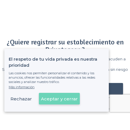
¿Quiere registrar su establecimiento en
Privateaser ?
El respeto de tu vida privada es nuestra
Gane muchos clientes entre el millón de visitantes que acuden a
Privateaser cada mes.
prioridad
Sin comisiones y sin compromiso, pagas una cantidad fija sin riesgo
Las cookies nos permiten personalizar el contenido y los
de ver la factura.
anuncios, ofrecer las funcionalidades relativas a las redes
sociales y analizar nuestro tráfico.
Más información
Registrar mi establecimiento
Rechazar
Aceptar y cerrar
Ya es cliente