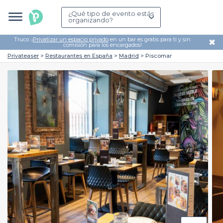
¿Qué tipo de evento estás
organizando?
Truco: ¡
Privatizar un espacio privado
en un bar es gratis para ti y sin
✖
comisión para los encargados!
Privateaser
Restaurantes en España
Madrid
Piscomar