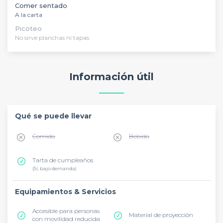
Comer sentado
A la carta
Picoteo
No sirve planchas ni tapas
Información útil
Qué se puede llevar
Comida
Bebida
Tarta de cumpleaños
(Sí, bajo demanda)
Equipamientos & Servicios
Accesible para personas
Material de proyección
con movilidad reducida