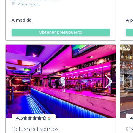
Plaza España
A medida
A p
Obtener presupuesto
4,3
4
Belushi's Eventos
Gr