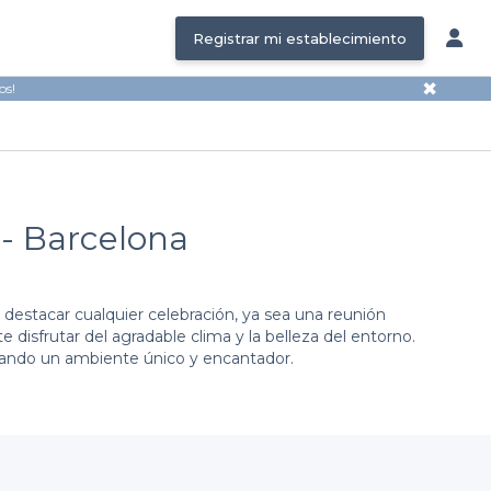
Registrar mi establecimiento
✖
os!
 - Barcelona
destacar cualquier celebración, ya sea una reunión
 disfrutar del agradable clima y la belleza del entorno.
onando un ambiente único y encantador.
as en Barcelona. Ofrecemos
una amplia diversidad de
nte, con información completa sobre condiciones de