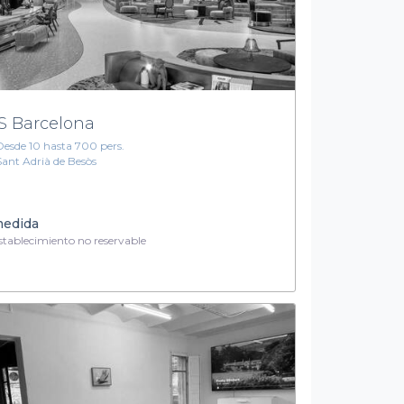
S Barcelona
Desde 10 hasta 700 pers.
Sant Adrià de Besòs
medida
tablecimiento no reservable