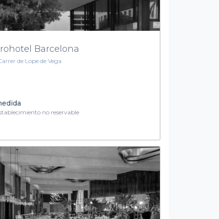
rohotel Barcelona
Carrer de Lope de Vega
medida
tablecimiento no reservable