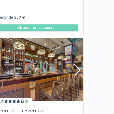
artir de
250 €
Obtener presupuesto
,4
een Room Eventos