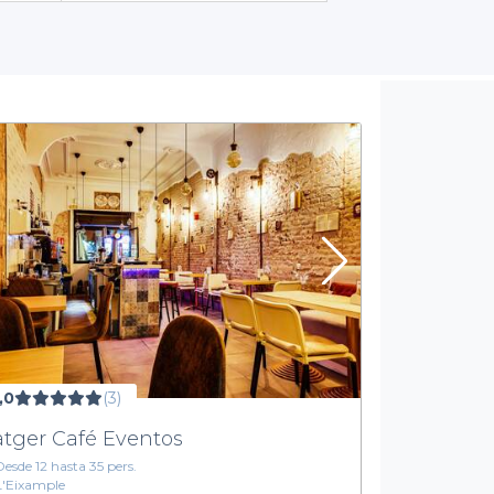
encontrar fácilmente el lugar perfecto para tu evento, ahorrando 
pales, opciones de bebida y catering
que pueden incluir todo 
seguras de que tus invitados estén bien atendidos, sino que tam
preferencias.
Disfruta de Barcelona al aire libre
 terraza en una ubicación emblemática de Barcelona es sin duda u
e la ciudad, rodeado de amigos o colegas. Las terrazas aportan un
rir las mejores opciones y encontrar espacios que se adapten pe
ección de salas de alquiler con terrazas en Barcelona y
empieza 
para ayudarte a que tu celebración sea un éxito.
,0
(3)
atger Café Eventos
Desde 12 hasta 35 pers.
L'Eixample