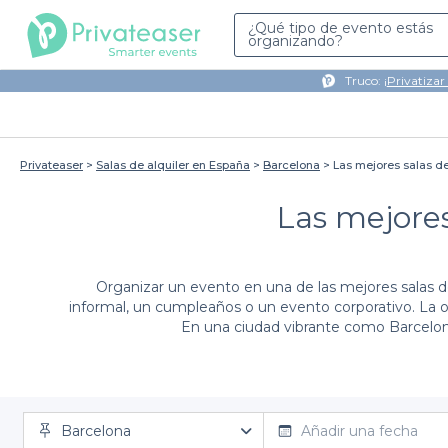
¿Qué tipo de evento estás
organizando?
Truco: ¡
Privatizar
Privateaser
Salas de alquiler en España
Barcelona
Las mejores salas de
Las mejores
Organizar un evento en una de las mejores salas d
informal, un cumpleaños o un evento corporativo. La ofe
En una ciudad vibrante como Barcelona
En Privateaser, hemos creado una plataforma que s
Barcelona
opciones
, adaptadas a diferentes necesidades y p
Añadir una fecha