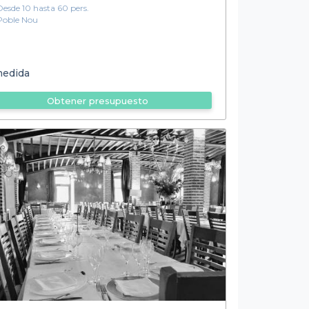
Desde 10 hasta 60 pers.
Poble Nou
medida
Obtener presupuesto