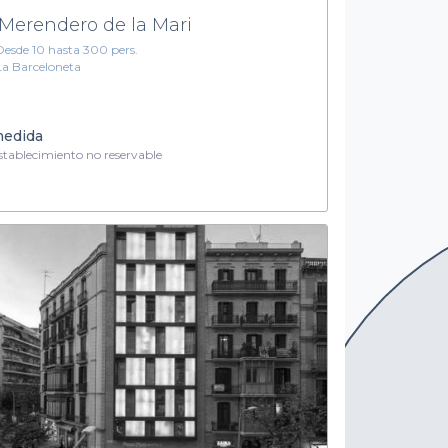
 Merendero de la Mari
Desde 10 hasta 300 pers.
La Barceloneta
medida
tablecimiento no reservable