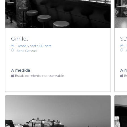
Gimlet
SL
Desde 5 hasta 50 pers.
Sant Gervasi
A medida
A 
Establecimiento no reservable
Es