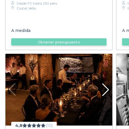
Desde 70 hasta 250 pers.
Ciutat Vella
A medida
A 
Obtener presupuesto
4,8
(10)