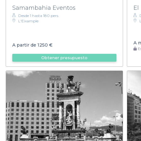
Samambahia Eventos
El
Desde 1 hasta 180 pers.
L'Eixample
A 
A partir de
1250 €
Es
Obtener presupuesto