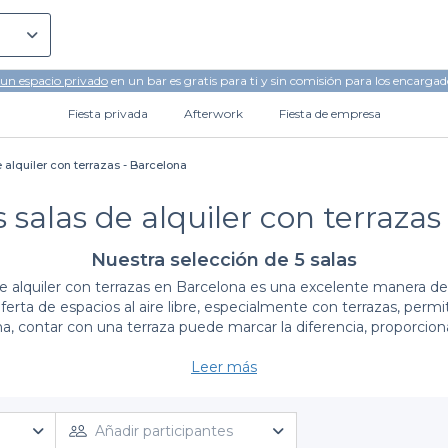
 un espacio privado
en un bar es gratis para ti y sin comisión para los encargad
Fiesta privada
Afterwork
Fiesta de empresa
 alquiler con terrazas - Barcelona
 salas de alquiler con terrazas
Nuestra selección de 5 salas
e alquiler con terrazas en Barcelona es una excelente manera de 
rta de espacios al aire libre, especialmente con terrazas, permite
, contar con una terraza puede marcar la diferencia, proporci
Leer más
La simplicidad de reservar con Privateaser
implifica el proceso de búsqueda y reserva de salas con terraz
resupuestos. Cada espacio disponible está descrito detalladame
Añadir participantes