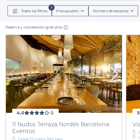
reserva y servicios incluidos. Así, puedes 
1
Todos los filtros
Presupuesto
Número de espacios
Además, nuestras salas suelen contar con
menús gru
deliciosos cócteles. De este modo, no solo te a
Reserva y cancelación gratuitas
Bailar, charlar o compartir un delicioso cóctel en una
sol mediterráneo o bajo el brillante cielo estrellado d
tipo de evento. Con Privateaser, puedes descub
No pierdas más tiempo buscando. Explora nuestra sel
4,0
5
11 Nudos Terraza Nordés Barcelona
Vi
Eventos
Desde 70 hasta 280 pers.