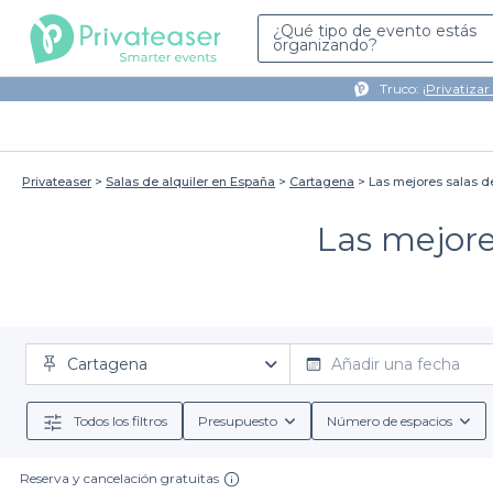
¿Qué tipo de evento estás
organizando?
Truco: ¡
Privatizar
Privateaser
Salas de alquiler en España
Cartagena
Las mejores salas d
Las mejore
Cartagena
Añadir una fecha
Todos los filtros
Presupuesto
Número de espacios
Reserva y cancelación gratuitas