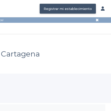
Registrar mi establecimiento
✖
os!
- Cartagena