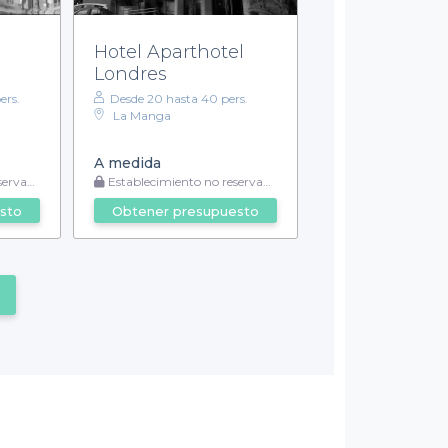
a
Hotel Aparthotel
Londres
ers.
Desde 20 hasta 40 pers.
La Manga
A medida
vable
Establecimiento no reservable
sto
Obtener presupuesto