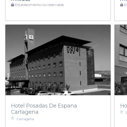
Establecimiento no reservable
Es
Hotel Posadas De Espana
Ho
Cartagena
Cartagena