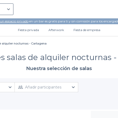
 un espacio privado
en un bar es gratis para ti y sin comisión para los encargad
Fiesta privada
Afterwork
Fiesta de empresa
e alquiler nocturnas - Cartagena
s salas de alquiler nocturnas 
Nuestra selección de salas
Añadir participantes