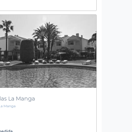
llas La Manga
La Manga
medida