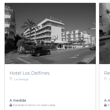
Hotel Los Delfines
Re
La Manga
A medida
A 
Establecimiento no reservable
Es