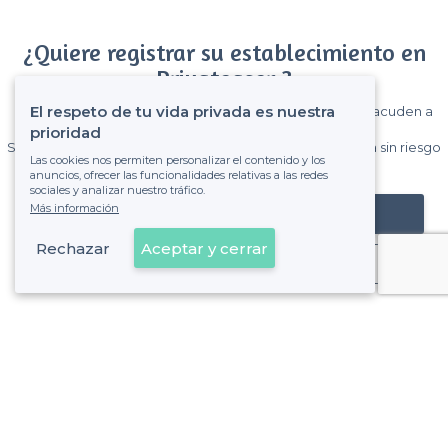
¿Quiere registrar su establecimiento en
Privateaser ?
El respeto de tu vida privada es nuestra
Gane muchos clientes entre el millón de visitantes que acuden a
Privateaser cada mes.
prioridad
Sin comisiones y sin compromiso, pagas una cantidad fija sin riesgo
Las cookies nos permiten personalizar el contenido y los
de ver la factura.
anuncios, ofrecer las funcionalidades relativas a las redes
sociales y analizar nuestro tráfico.
Más información
Registrar mi establecimiento
Rechazar
Aceptar y cerrar
Ya es cliente
Almería - Tipos de locales
<
Las mejores salas de alquiler - Almería
Las mejores salas de alquiler en rooftops - Almería