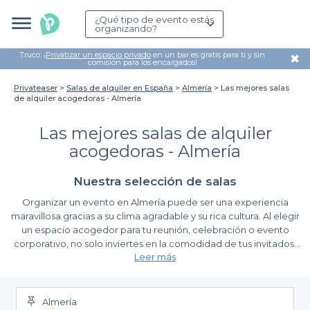
¿Qué tipo de evento estás
organizando?
Truco: ¡
Privatizar un espacio privado
en un bar es gratis para ti y sin
✖
comisión para los encargados!
Privateaser
Salas de alquiler en España
Almería
Las mejores salas
de alquiler acogedoras - Almería
Las mejores salas de alquiler
acogedoras - Almería
Nuestra selección de salas
Organizar un evento en Almería puede ser una experiencia
maravillosa gracias a su clima agradable y su rica cultura. Al elegir
un espacio acogedor para tu reunión, celebración o evento
corporativo, no solo inviertes en la comodidad de tus invitados,
Leer más
sino que también creas un ambiente propicio para la interacción
y el disfrute.
La facilidad de planificar con Privateaser
Almería
En Privateaser, hemos reunido una diversa selección de salas de