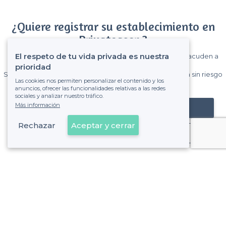
¿Quiere registrar su establecimiento en
Privateaser ?
El respeto de tu vida privada es nuestra
Gane muchos clientes entre el millón de visitantes que acuden a
Privateaser cada mes.
prioridad
Sin comisiones y sin compromiso, pagas una cantidad fija sin riesgo
Las cookies nos permiten personalizar el contenido y los
de ver la factura.
anuncios, ofrecer las funcionalidades relativas a las redes
sociales y analizar nuestro tráfico.
Más información
Registrar mi establecimiento
Rechazar
Aceptar y cerrar
Ya es cliente
Almería - Tipos de locales
<
Las mejores salas de alquiler - Almería
Las mejores salas de alquiler en rooftops - Almería