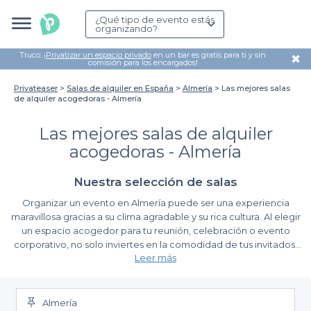
¿Qué tipo de evento estás
organizando?
Truco: ¡
Privatizar un espacio privado
en un bar es gratis para ti y sin
✖
comisión para los encargados!
Privateaser
Salas de alquiler en España
Almería
Las mejores salas
de alquiler acogedoras - Almería
Las mejores salas de alquiler
acogedoras - Almería
Nuestra selección de salas
Organizar un evento en Almería puede ser una experiencia
maravillosa gracias a su clima agradable y su rica cultura. Al elegir
un espacio acogedor para tu reunión, celebración o evento
corporativo, no solo inviertes en la comodidad de tus invitados,
Leer más
sino que también creas un ambiente propicio para la interacción
y el disfrute.
La facilidad de planificar con Privateaser
Almería
En Privateaser, hemos reunido una diversa selección de salas de